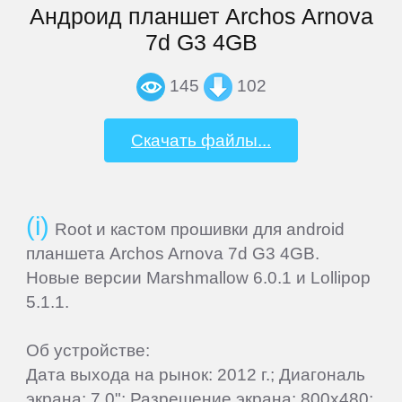
Андроид планшет Archos Arnova
7d G3 4GB
Aoson
145
102
Archos
Скачать файлы...
Armix
Assistant
Root и кастом прошивки для android
планшета Archos Arnova 7d G3 4GB.
ASUS
Новые версии Marshmallow 6.0.1 и Lollipop
5.1.1.
Barnes
Об устройстве:
&
Дата выхода на рынок: 2012 г.; Диагональ
Noble
экрана: 7.0"; Разрешение экрана: 800x480;