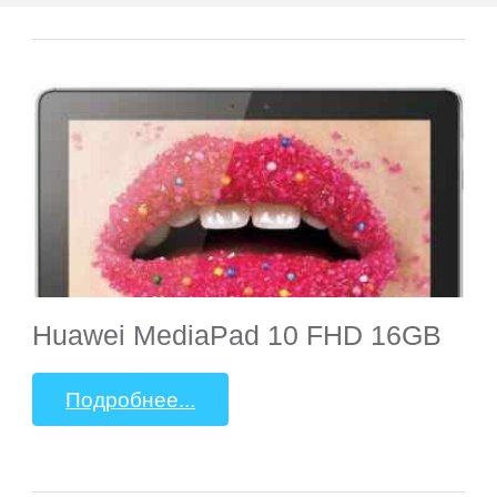
Lark
Lenovo
LG
Manta
Match
Tech
Huawei MediaPad 10 FHD 16GB
Mio
Подробнее...
MODECOM