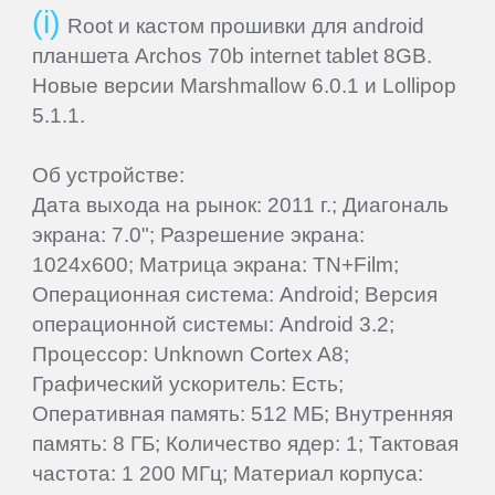
Root и кастом прошивки для android
Main
планшета Archos 70b internet tablet 8GB.
Новые версии Marshmallow 6.0.1 и Lollipop
Home
5.1.1.
Об устройстве:
Join
Дата выхода на рынок: 2011 г.; Диагональ
экрана: 7.0"; Разрешение экрана:
Sign
1024x600; Матрица экрана: TN+Film;
In
Операционная система: Android; Версия
операционной системы: Android 3.2;
Contacts
Процессор: Unknown Cortex A8;
Графический ускоритель: Есть;
Оперативная память: 512 МБ; Внутренняя
Add
память: 8 ГБ; Количество ядер: 1; Тактовая
Firmware
частота: 1 200 МГц; Материал корпуса: