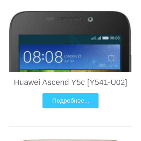
Motorola
MSI
Mystery
Nautilus
Huawei Ascend Y5c [Y541-U02]
Nextbook
Подробнее...
Nokia
Nvidia