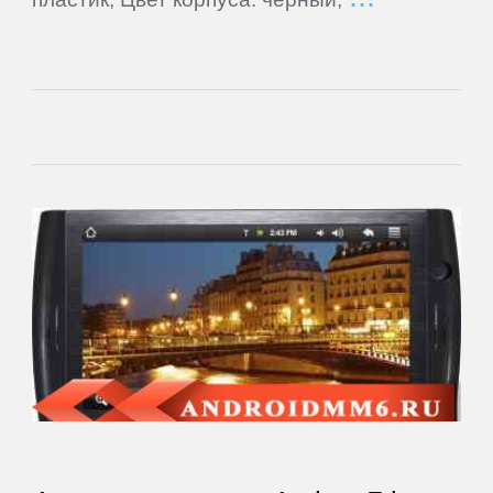
GEOFOX
Gigaset
Ginzzu
Globex
Globus
Gmini
Goclever
Google