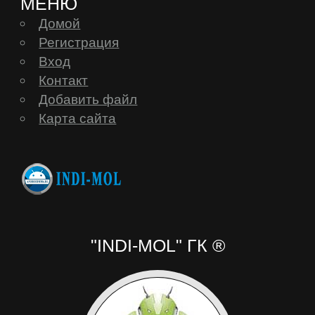
МЕНЮ
Домой
Prestigio
Регистрация
Вход
Контакт
Prology
Добавить файл
Карта сайта
QUMO
Ritmix
Roadmax
"INDI-MOL" ГК ®
Rolsen
Ross