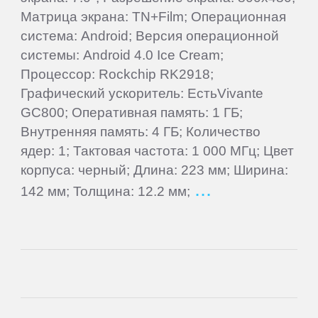
Матрица экрана: TN+Film; Операционная
bb-
система: Android; Версия операционной
mobile
системы: Android 4.0 Ice Cream;
Процессор: Rockchip RK2918;
Beholder
Графический ускоритель: ЕстьVivante
GC800; Оперативная память: 1 ГБ;
Внутренняя память: 4 ГБ; Количество
Bliss
ядер: 1; Тактовая частота: 1 000 МГц; Цвет
корпуса: черный; Длина: 223 мм; Ширина:
BQ-
142 мм; Толщина: 12.2 мм;
Mobile
Coby
Creative