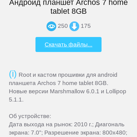
Андроид планшет Archos 7 home
tablet 8GB
Haier
250
175
Highscreen
Скачать файлы...
HP
HTC
Root и кастом прошивки для android
планшета Archos 7 home tablet 8GB.
Новые версии Marshmallow 6.0.1 и Lollipop
Huawei
5.1.1.
iconBIT
Об устройстве:
Дата выхода на рынок: 2010 г.; Диагональ
Impression
экрана: 7.0"; Разрешение экрана: 800x480;