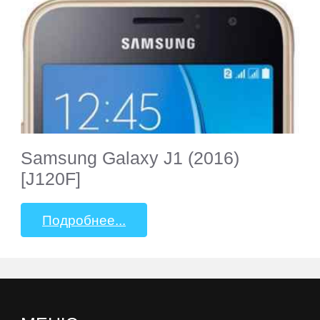
OVERMAX
Oysters
Perfeo
PiPO
Samsung Galaxy J1 (2016)
[J120F]
Plark
Подробнее...
PocketBook
Point
of
View