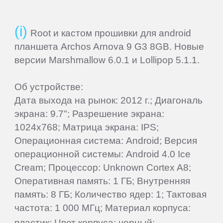
EXPERTS
Root и кастом прошивки для android
планшета Archos Arnova 9 G3 8GB. Новые
версии Marshmallow 6.0.1 и Lollipop 5.1.1.
Explay
Об устройстве:
Fly
Дата выхода на рынок: 2012 г.; Диагональ
экрана: 9.7"; Разрешение экрана:
Flycat
1024x768; Матрица экрана: IPS;
Операционная система: Android; Версия
Fujitsu
операционной системы: Android 4.0 Ice
Cream; Процессор: Unknown Cortex A8;
Оперативная память: 1 ГБ; Внутренняя
General
память: 8 ГБ; Количество ядер: 1; Тактовая
Satellite
частота: 1 000 МГц; Материал корпуса:
пластик; Цвет корпуса: черный;