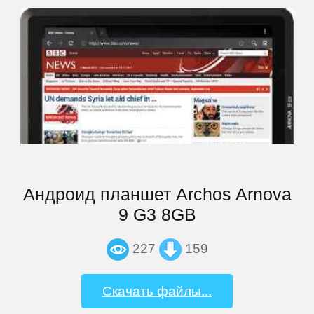
CrownMicro
Cube
Daewoo
Dell
DEXP
Андроид планшет Archos Arnova
9 G3 8GB
Digma
227
159
eSTAR
Скачать файлы...
Exeq