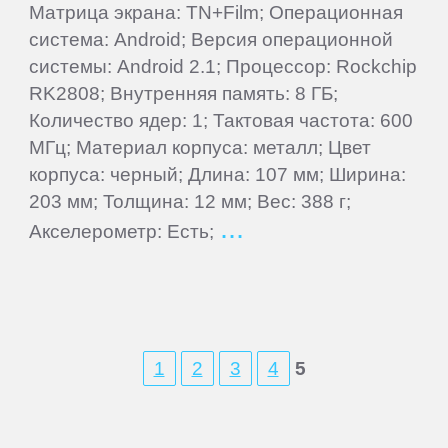
Матрица экрана: TN+Film; Операционная
система: Android; Версия операционной
inch
системы: Android 2.1; Процессор: Rockchip
RK2808; Внутренняя память: 8 ГБ;
IRBIS
Количество ядер: 1; Тактовая частота: 600
МГц; Материал корпуса: металл; Цвет
iRiver
корпуса: черный; Длина: 107 мм; Ширина:
203 мм; Толщина: 12 мм; Вес: 388 г;
iRU
Акселерометр: Есть;
ITL
Keener
1
2
3
4
5
Krez