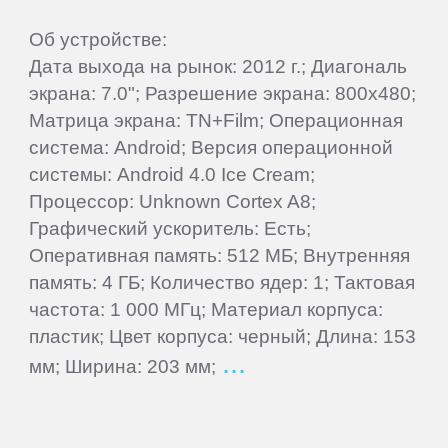
Ginzzu
Об устройстве:
Дата выхода на рынок: 2012 г.; Диагональ
Globex
экрана: 7.0"; Разрешение экрана: 800x480;
Матрица экрана: TN+Film; Операционная
система: Android; Версия операционной
Globus
системы: Android 4.0 Ice Cream;
Процессор: Unknown Cortex A8;
Gmini
Графический ускоритель: Есть;
Оперативная память: 512 МБ; Внутренняя
Goclever
память: 4 ГБ; Количество ядер: 1; Тактовая
частота: 1 000 МГц; Материал корпуса:
пластик; Цвет корпуса: черный; Длина: 153
Google
мм; Ширина: 203 мм;
Haier