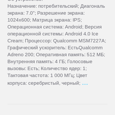
Назначение: потребительский; Диагональ
3Q
экрана: 7.0"; Разрешение экрана:
1024x600; Матрица экрана: IPS;
4Good
Операционная система: Android; Версия
операционной системы: Android 4.0 Ice
Acer
Cream; Процессор: Qualcomm MSM7227A;
Графический ускоритель: ЕстьQualcomm
Adreno 200; Оперативная память: 512 МБ;
ACME
Внутренняя память: 4 ГБ; Голосовые
вызовы: Есть; Количество ядер: 1;
Ainol
Тактовая частота: 1 000 МГц; Цвет
корпуса: серебристый, черный;
Alcatel
Aoson