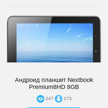
Archos
Armix
Assistant
ASUS
Barnes
&
Noble
Андроид планшет Nextbook
Premium8HD 8GB
bb-
mobile
247
173