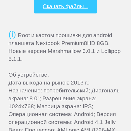
Скачать файлы...
Beholder
Bliss
Root и кастом прошивки для android
BQ-
планшета Nextbook Premium8HD 8GB.
Mobile
Новые версии Marshmallow 6.0.1 и Lollipop
5.1.1.
Coby
Об устройстве:
Дата выхода на рынок: 2013 г.;
Creative
Назначение: потребительский; Диагональ
экрана: 8.0"; Разрешение экрана:
CrownMicro
1024x768; Матрица экрана: IPS;
Операционная система: Android; Версия
операционной системы: Android 4.1 Jelly
Cube
Bean; Процессор: AMLogic AML8726-MX;