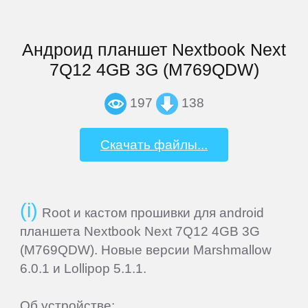
Join
Андроид планшет Nextbook Next
7Q12 4GB 3G (M769QDW)
Sign
In
197
138
Contacts
Скачать файлы...
Add
Firmware
Root и кастом прошивки для android
планшета Nextbook Next 7Q12 4GB 3G
Sitemap
(M769QDW). Новые версии Marshmallow
6.0.1 и Lollipop 5.1.1.
ПЛАНШЕТЫ
Об устройстве: