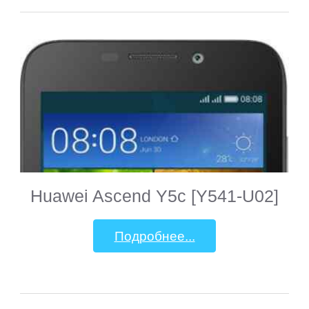
iRiver
iRU
ITL
Keener
Huawei Ascend Y5c [Y541-U02]
Krez
Подробнее...
Lark
Lenovo