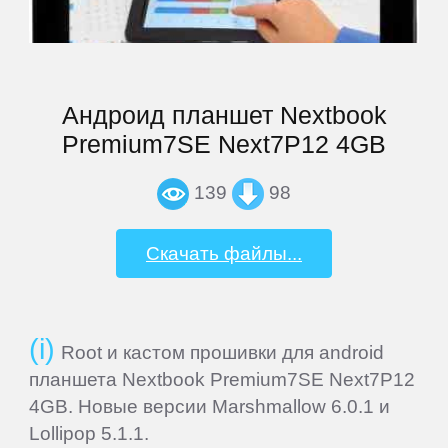
Explay
Fly
Андроид планшет Nextbook
Flycat
Premium7SE Next7P12 4GB
139
98
Fujitsu
Скачать файлы...
General
Satellite
Root и кастом прошивки для android
GEOFOX
планшета Nextbook Premium7SE Next7P12
4GB. Новые версии Marshmallow 6.0.1 и
Gigaset
Lollipop 5.1.1.