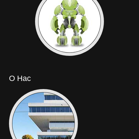
Perfeo
PiPO
Plark
PocketBook
О Нас
Point
of
View
Prestigio