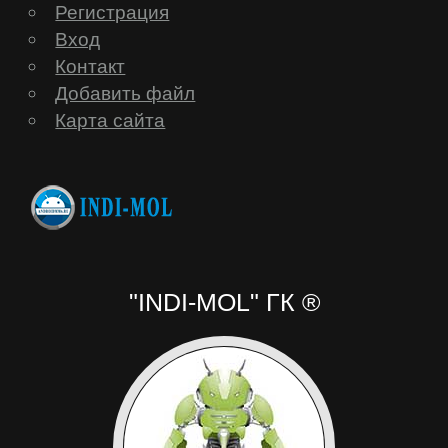
Регистрация
Satellite
Вход
Контакт
GEOFOX
Добавить файл
Карта сайта
Gigaset
Ginzzu
Globex
"INDI-MOL" ГК ®
Globus
Gmini
Goclever