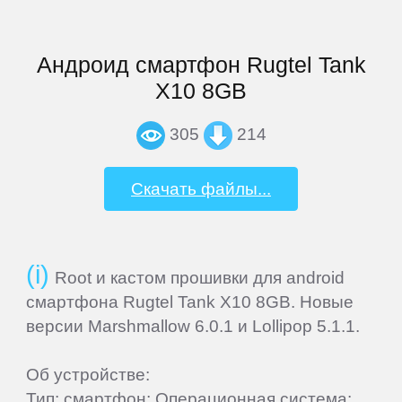
Firmware
Андроид смартфон Rugtel Tank
Sitemap
X10 8GB
ПЛАНШЕТЫ
305
214
3Q
Скачать файлы...
4Good
Root и кастом прошивки для android
Acer
смартфона Rugtel Tank X10 8GB. Новые
версии Marshmallow 6.0.1 и Lollipop 5.1.1.
ACME
Об устройстве:
Тип: смартфон; Операционная система: