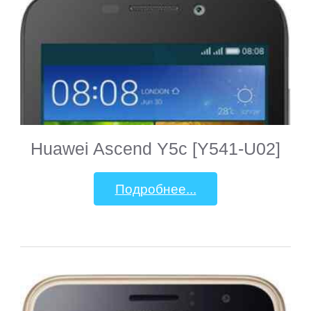
Creative
CrownMicro
Cube
Daewoo
Huawei Ascend Y5c [Y541-U02]
Dell
Подробнее...
DEXP
Digma