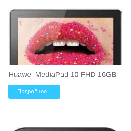
&
Noble
bb-
mobile
Beholder
Huawei MediaPad 10 FHD 16GB
Bliss
Подробнее...
BQ-
Mobile
Coby