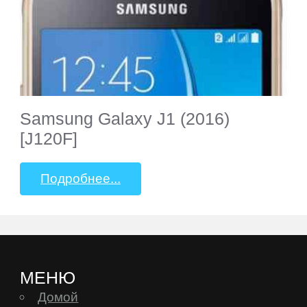
eSTAR
Exeq
EXPERTS
Samsung Galaxy J1 (2016)
Explay
[J120F]
Fly
Подробнее...
Flycat
Fujitsu
МЕНЮ
Домой
General