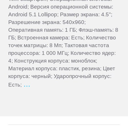
Ainol
Android; Версия операционной системы:
Android 5.1 Lollipop; Размер экрана: 4.5";
Alcatel
Разрешение экрана: 540x960;
Оперативная память: 1 ГБ; Флэш-память: 8
Aoson
ГБ; Встроенная камера: Есть; Количество
точек матрицы: 8 Мп; Тактовая частота
процессора: 1 000 МГц; Количество ядер:
Archos
4; Конструкция корпуса: моноблок;
Материал корпуса: пластик, резина; Цвет
Armix
корпуса: черный; Ударопрочный корпус:
Есть;
Assistant
ASUS
Barnes