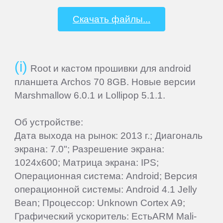
Скачать файлы...
VEDIA
Wexler
Root и кастом прошивки для android
планшета Archos 70 8GB. Новые версии
Xiaomi
Marshmallow 6.0.1 и Lollipop 5.1.1.
Yarvik
Об устройстве:
Дата выхода на рынок: 2013 г.; Диагональ
экрана: 7.0"; Разрешение экрана:
ZTE
1024x600; Матрица экрана: IPS;
Операционная система: Android; Версия
СМАРТФОНЫ
операционной системы: Android 4.1 Jelly
Bean; Процессор: Unknown Cortex A9;
Acer
Графический ускоритель: ЕстьARM Mali-