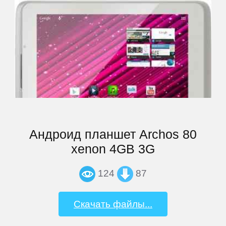
Highscreen
HP
HTC
Huawei
Андроид планшет Archos 80
xenon 4GB 3G
iconBIT
124
87
Impression
Скачать файлы...
inch