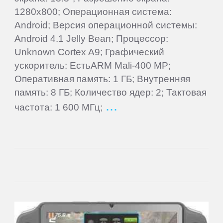
ПЛАНШЕТЫ
1280x800; Операционная система:
Android; Версия операционной системы:
3Q
Android 4.1 Jelly Bean; Процессор:
Unknown Cortex A9; Графический
ускоритель: ЕстьARM Mali-400 MP;
4Good
Оперативная память: 1 ГБ; Внутренняя
память: 8 ГБ; Количество ядер: 2; Тактовая
Acer
частота: 1 600 МГц;
ACME
Ainol
Alcatel
Aoson