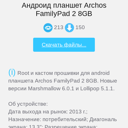
Андроид планшет Archos
Home
FamilyPad 2 8GB
213
150
Join
Скачать файлы...
Sign
In
Contacts
Root и кастом прошивки для android
планшета Archos FamilyPad 2 8GB. Новые
Add
версии Marshmallow 6.0.1 и Lollipop 5.1.1.
Firmware
Об устройстве:
Дата выхода на рынок: 2013 г.;
Sitemap
Назначение: потребительский; Диагональ
экрана: 13.3"; Разрешение экрана: