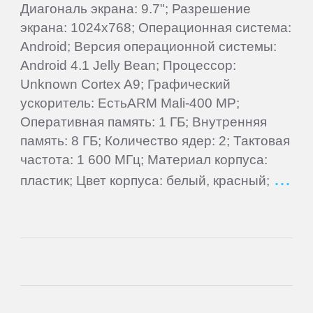
Gigaset
Диагональ экрана: 9.7"; Разрешение
экрана: 1024x768; Операционная система:
Ginzzu
Android; Версия операционной системы:
Android 4.1 Jelly Bean; Процессор:
Unknown Cortex A9; Графический
Globex
ускоритель: ЕстьARM Mali-400 MP;
Оперативная память: 1 ГБ; Внутренняя
Globus
память: 8 ГБ; Количество ядер: 2; Тактовая
частота: 1 600 МГц; Материал корпуса:
Gmini
пластик; Цвет корпуса: белый, красный;
Goclever
Google
Haier