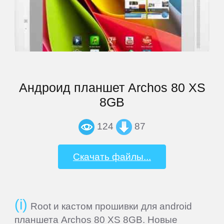
Newman
Nokia
Oinom
Андроид планшет Archos 80 XS
8GB
OnePlus
124
87
Oppo
Скачать файлы...
Oukitel
Oysters
Root и кастом прошивки для android
планшета Archos 80 XS 8GB. Новые