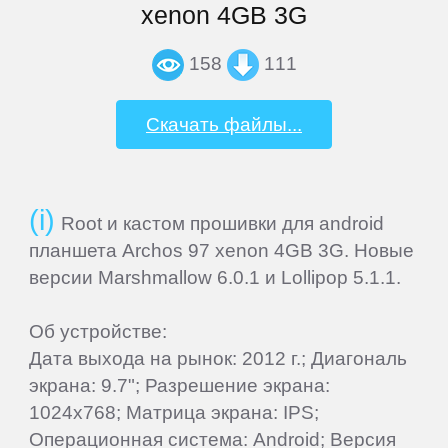
xenon 4GB 3G
ThL
158
111
Ulefone
Скачать файлы...
UMi
Root и кастом прошивки для android
Venso
планшета Archos 97 xenon 4GB 3G. Новые
версии Marshmallow 6.0.1 и Lollipop 5.1.1.
Veon
Об устройстве:
Vertex
Дата выхода на рынок: 2012 г.; Диагональ
экрана: 9.7"; Разрешение экрана:
1024x768; Матрица экрана: IPS;
Wexler
Операционная система: Android; Версия