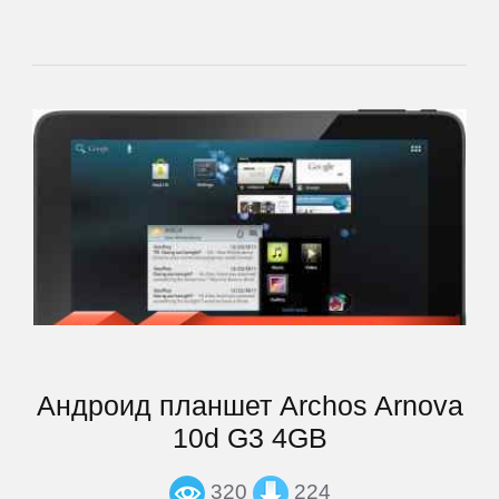
Goclever
Google
Highscreen
HTC
Huawei
Hugerock
Андроид планшет Archos Arnova
iNew
10d G3 4GB
320
224