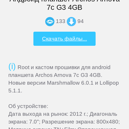
7c G3 4GB
MSI
133
94
Mystery
Скачать файлы...
Nautilus
Nextbook
Root и кастом прошивки для android
планшета Archos Arnova 7c G3 4GB.
Nokia
Новые версии Marshmallow 6.0.1 и Lollipop
5.1.1.
Nvidia
Об устройстве:
Дата выхода на рынок: 2012 г.; Диагональ
OVERMAX
экрана: 7.0"; Разрешение экрана: 800x480;