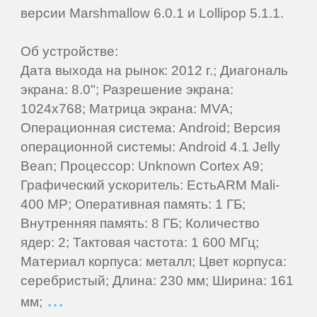
Panasonic
версии Marshmallow 6.0.1 и Lollipop 5.1.1.
Об устройстве:
Philips
Дата выхода на рынок: 2012 г.; Диагональ
экрана: 8.0"; Разрешение экрана:
Prestigio
1024x768; Матрица экрана: MVA;
Операционная система: Android; Версия
QUMO
операционной системы: Android 4.1 Jelly
Bean; Процессор: Unknown Cortex A9;
Графический ускоритель: ЕстьARM Mali-
Ritmix
400 MP; Оперативная память: 1 ГБ;
Внутренняя память: 8 ГБ; Количество
RitzViva
ядер: 2; Тактовая частота: 1 600 МГц;
Материал корпуса: металл; Цвет корпуса:
RugGear
серебристый; Длина: 230 мм; Ширина: 161
мм;