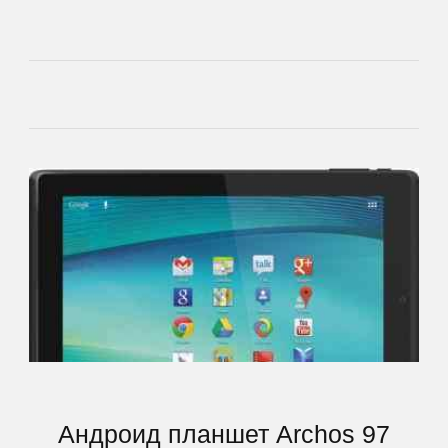
Rugtel
Runbo
Samsung
Senseit
Smarty
Snopow
Sony
Андроид планшет Archos 97
TeXet