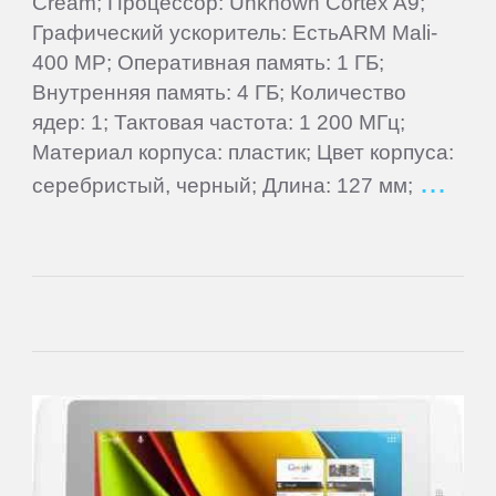
Cream; Процессор: Unknown Cortex A9;
Графический ускоритель: ЕстьARM Mali-
Letv
400 MP; Оперативная память: 1 ГБ;
Внутренняя память: 4 ГБ; Количество
ядер: 1; Тактовая частота: 1 200 МГц;
LG
Материал корпуса: пластик; Цвет корпуса:
серебристый, черный; Длина: 127 мм;
Mann
MEIZU
Micromax
Motorola
MyPhone