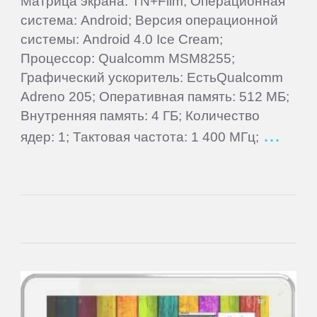
Матрица экрана: TN+Film; Операционная
Oysters
система: Android; Версия операционной
системы: Android 4.0 Ice Cream;
Perfeo
Процессор: Qualcomm MSM8255;
Графический ускоритель: ЕстьQualcomm
PiPO
Adreno 205; Оперативная память: 512 МБ;
Внутренняя память: 4 ГБ; Количество
ядер: 1; Тактовая частота: 1 400 МГц;
Plark
PocketBook
Point
of
View
Prestigio