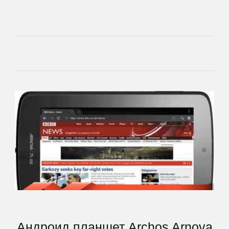
Lenovo
LG
Manta
Match
Tech
Mio
MODECOM
Motorola
Андроид планшет Archos Arnova