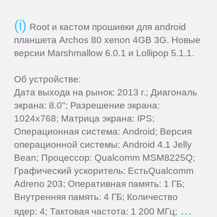
IRBIS
Root и кастом прошивки для android
планшета Archos 80 xenon 4GB 3G. Новые
iRiver
версии Marshmallow 6.0.1 и Lollipop 5.1.1.
iRU
Об устройстве:
Дата выхода на рынок: 2013 г.; Диагональ
экрана: 8.0"; Разрешение экрана:
ITL
1024x768; Матрица экрана: IPS;
Операционная система: Android; Версия
Keener
операционной системы: Android 4.1 Jelly
Bean; Процессор: Qualcomm MSM8225Q;
Krez
Графический ускоритель: ЕстьQualcomm
Adreno 203; Оперативная память: 1 ГБ;
Lark
Внутренняя память: 4 ГБ; Количество
ядер: 4; Тактовая частота: 1 200 МГц;