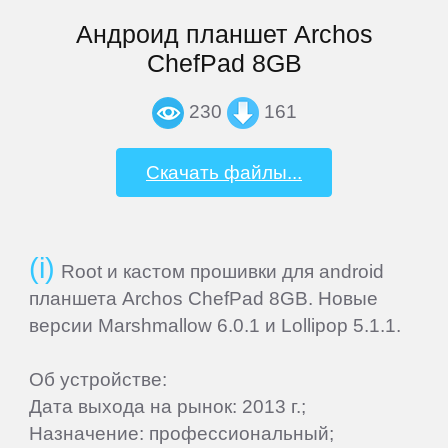
Андроид планшет Archos
Explay
ChefPad 8GB
230
161
Fly
Скачать файлы...
Flycat
Fujitsu
Root и кастом прошивки для android
планшета Archos ChefPad 8GB. Новые
General
версии Marshmallow 6.0.1 и Lollipop 5.1.1.
Satellite
Об устройстве:
GEOFOX
Дата выхода на рынок: 2013 г.;
Назначение: профессиональный;