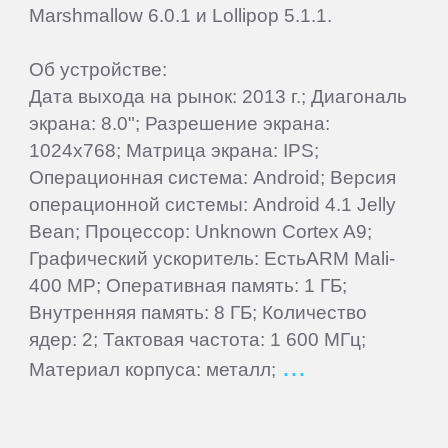
Marshmallow 6.0.1 и Lollipop 5.1.1.
Samsung
Об устройстве:
SeeMax
Дата выхода на рынок: 2013 г.; Диагональ
экрана: 8.0"; Разрешение экрана:
1024x768; Матрица экрана: IPS;
SHIRU
Операционная система: Android; Версия
операционной системы: Android 4.1 Jelly
Smarty
Bean; Процессор: Unknown Cortex A9;
Графический ускоритель: ЕстьARM Mali-
Sony
400 MP; Оперативная память: 1 ГБ;
Внутренняя память: 8 ГБ; Количество
Starway
ядер: 2; Тактовая частота: 1 600 МГц;
Материал корпуса: металл;
Sunlink