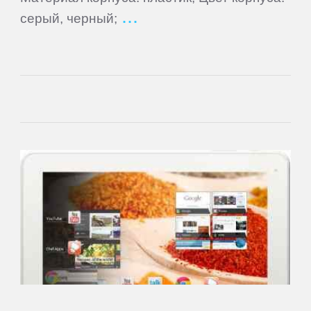
Cube
серый, черный;
Daewoo
Dell
DEXP
Digma
eSTAR
Exeq
EXPERTS