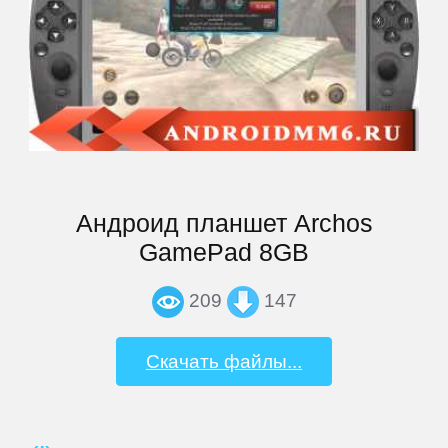
Archos
Armix
Assistant
Андроид планшет Archos
ASUS
GamePad 8GB
209
147
Barnes
&
Noble
Скачать файлы...
bb-
mobile