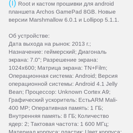
Root и кастом прошивки для android
планшета Archos GamePad 8GB. Новые
Beholder
версии Marshmallow 6.0.1 и Lollipop 5.1.1.
Bliss
Об устройстве:
Дата выхода на рынок: 2013 г.;
Назначение: геймерский; Диагональ
BQ-
экрана: 7.0"; Разрешение экрана:
Mobile
1024x600; Матрица экрана: TN+Film;
Операционная система: Android; Версия
Coby
операционной системы: Android 4.1 Jelly
Bean; Процессор: Unknown Cortex A9;
Creative
Графический ускоритель: ЕстьARM Mali-
400 MP; Оперативная память: 1 ГБ;
Внутренняя память: 8 ГБ; Количество
CrownMicro
ядер: 2; Тактовая частота: 1 600 МГц;
Материал корпуса: пластик; Цвет корпуса: