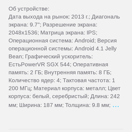
Об устройстве:
Elephone
Дата выхода на рынок: 2013 г.; Диагональ
экрана: 9.7"; Разрешение экрана:
Explay
2048x1536; Матрица экрана: IPS;
Операционная система: Android; Версия
Fly
операционной системы: Android 4.1 Jelly
Bean; Графический ускоритель:
ЕстьPowerVR SGX 544; Оперативная
Flycat
память: 2 ГБ; Внутренняя память: 8 ГБ;
Количество ядер: 4; Тактовая частота: 1
Gigabyte
200 МГц; Материал корпуса: металл; Цвет
корпуса: белый, серебристый; Длина: 242
Ginzzu
мм; Ширина: 187 мм; Толщина: 9.8 мм;
Gionee