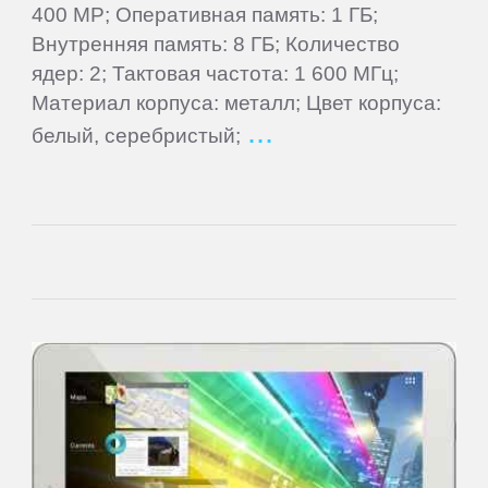
400 MP; Оперативная память: 1 ГБ;
Alcatel
Внутренняя память: 8 ГБ; Количество
ядер: 2; Тактовая частота: 1 600 МГц;
Материал корпуса: металл; Цвет корпуса:
Archos
белый, серебристый;
Ark
ASUS
BenQ
BlackBerry
Blackview