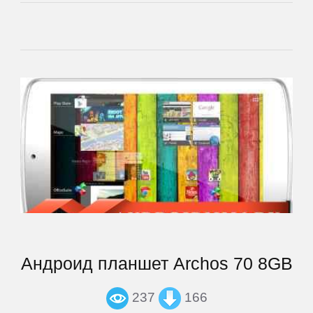
Supra
TELEFUNKEN
Tesla
TeXet
Toshiba
Tracer
Андроид планшет Archos 70 8GB
Treelogic
237
166
Turbopad