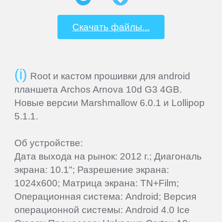
iocean
Скачать файлы...
iRU
Iuni
Root и кастом прошивки для android
планшета Archos Arnova 10d G3 4GB.
Jiayu
Новые версии Marshmallow 6.0.1 и Lollipop
5.1.1.
Jinga
Об устройстве:
Keecoo
Дата выхода на рынок: 2012 г.; Диагональ
экрана: 10.1"; Разрешение экрана:
1024x600; Матрица экрана: TN+Film;
Keneksi
Операционная система: Android; Версия
операционной системы: Android 4.0 Ice
Lenovo