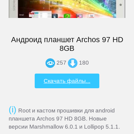
BQ
BQ-
Mobile
Андроид планшет Archos 97 HD
8GB
Bravis
257
180
Caterpillar
Скачать файлы...
DEXP
Digma
Root и кастом прошивки для android
планшета Archos 97 HD 8GB. Новые
Doogee
версии Marshmallow 6.0.1 и Lollipop 5.1.1.