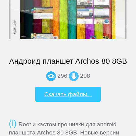
Prology
QUMO
Ritmix
Андроид планшет Archos 80 8GB
Roadmax
296
208
Rolsen
Скачать файлы...
Ross
and
Root и кастом прошивки для android
Moor
планшета Archos 80 8GB. Новые версии