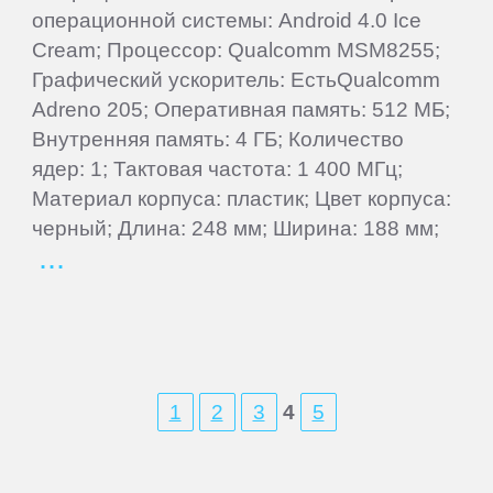
операционной системы: Android 4.0 Ice
Wileyfox
Cream; Процессор: Qualcomm MSM8255;
Графический ускоритель: ЕстьQualcomm
Xiaomi
Adreno 205; Оперативная память: 512 МБ;
Внутренняя память: 4 ГБ; Количество
ядер: 1; Тактовая частота: 1 400 МГц;
Yota
Материал корпуса: пластик; Цвет корпуса:
черный; Длина: 248 мм; Ширина: 188 мм;
Zopo
ZTE
1
2
3
4
5