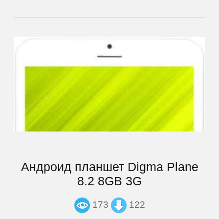
Newman
Nokia
Oinom
OnePlus
Oppo
Андроид планшет Digma Plane
Oukitel
8.2 8GB 3G
Oysters
173
122