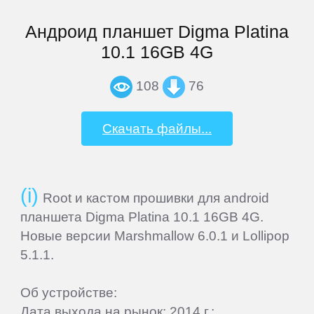
Home
Андроид планшет Digma Platina
10.1 16GB 4G
Join
108
76
Sign
Скачать файлы...
In
Contacts
Root и кастом прошивки для android
Add
планшета Digma Platina 10.1 16GB 4G.
Firmware
Новые версии Marshmallow 6.0.1 и Lollipop
5.1.1.
Sitemap
Об устройстве:
Дата выхода на рынок: 2014 г.;