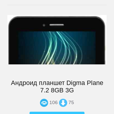
BQ
BQ-
Mobile
Bravis
Caterpillar
DEXP
Андроид планшет Digma Plane
7.2 8GB 3G
Digma
106
75
Doogee