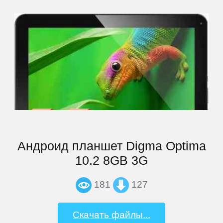
Highscreen
HP
HTC
Huawei
Андроид планшет Digma Optima
iconBIT
10.2 8GB 3G
Impression
181
127
inch
Скачать файлы...