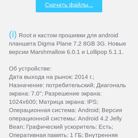
Скачать файлы...
Elephone
Explay
Root и кастом прошивки для android
планшета Digma Plane 7.2 8GB 3G. Новые
Fly
версии Marshmallow 6.0.1 и Lollipop 5.1.1.
Flycat
Об устройстве:
Дата выхода на рынок: 2014 г.;
Назначение: потребительский; Диагональ
Gigabyte
экрана: 7.0"; Разрешение экрана:
1024x600; Матрица экрана: IPS;
Ginzzu
Операционная система: Android; Версия
операционной системы: Android 4.2 Jelly
Gionee
Bean; Графический ускоритель: Есть;
Оперативная память: 1 ГБ; Внутренняя