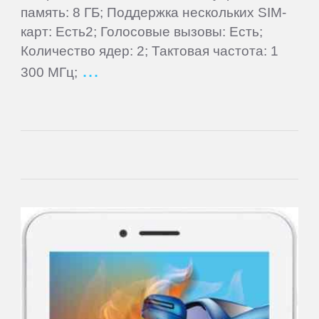
память: 8 ГБ; Поддержка нескольких SIM-
Goclever
карт: Есть2; Голосовые вызовы: Есть;
Количество ядер: 2; Тактовая частота: 1
Google
300 МГц;
Highscreen
HTC
Huawei
Hugerock
iNew