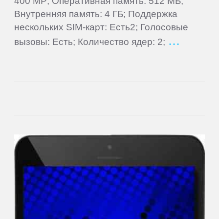
400 MP; Оперативная память: 512 МБ;
Supra
Внутренняя память: 4 ГБ; Поддержка
нескольких SIM-карт: Есть2; Голосовые
TELEFUNKEN
вызовы: Есть; Количество ядер: 2;
Tesla
TeXet
Toshiba
Tracer
Treelogic
Turbopad