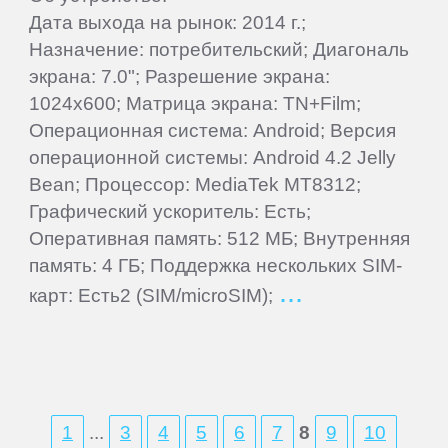
Дата выхода на рынок: 2014 г.;
Wileyfox
Назначение: потребительский; Диагональ
экрана: 7.0"; Разрешение экрана:
Xiaomi
1024x600; Матрица экрана: TN+Film;
Операционная система: Android; Версия
Yota
операционной системы: Android 4.2 Jelly
Bean; Процессор: MediaTek MT8312;
Графический ускоритель: Есть;
Zopo
Оперативная память: 512 МБ; Внутренняя
память: 4 ГБ; Поддержка нескольких SIM-
ZTE
карт: Есть2 (SIM/microSIM);
1
...
3
4
5
6
7
8
9
10