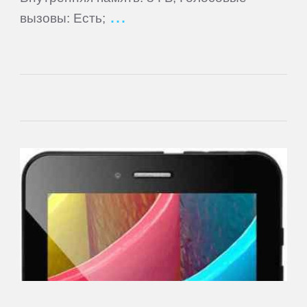
Cube
вызовы: Есть;
Daewoo
Dell
DEXP
Digma
eSTAR
Exeq
EXPERTS