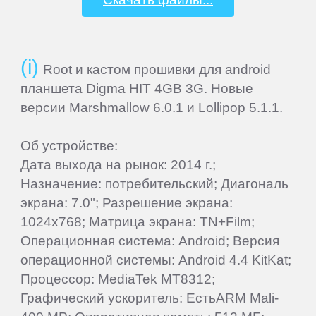
Samsung
SeeMax
Root и кастом прошивки для android
планшета Digma HIT 4GB 3G. Новые
SHIRU
версии Marshmallow 6.0.1 и Lollipop 5.1.1.
Об устройстве:
Smarty
Дата выхода на рынок: 2014 г.;
Назначение: потребительский; Диагональ
Sony
экрана: 7.0"; Разрешение экрана:
1024x768; Матрица экрана: TN+Film;
Starway
Операционная система: Android; Версия
операционной системы: Android 4.4 KitKat;
Процессор: MediaTek MT8312;
Sunlink
Графический ускоритель: ЕстьARM Mali-