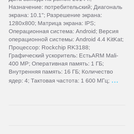
ПЛАНШЕТЫ
Назначение: потребительский; Диагональ
экрана: 10.1"; Разрешение экрана:
3Q
1280x800; Матрица экрана: IPS;
Операционная система: Android; Версия
операционной системы: Android 4.4 KitKat;
4Good
Процессор: Rockchip RK3188;
Графический ускоритель: ЕстьARM Mali-
Acer
400 MP; Оперативная память: 1 ГБ;
Внутренняя память: 16 ГБ; Количество
ACME
ядер: 4; Тактовая частота: 1 600 МГц;
Ainol
Alcatel
Aoson