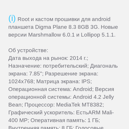
Beholder
Root и кастом прошивки для android
планшета Digma Plane 8.3 8GB 3G. Новые
Bliss
версии Marshmallow 6.0.1 и Lollipop 5.1.1.
Об устройстве:
BQ-
Дата выхода на рынок: 2014 г.;
Mobile
Назначение: потребительский; Диагональ
экрана: 7.85"; Разрешение экрана:
Coby
1024x768; Матрица экрана: IPS;
Операционная система: Android; Версия
Creative
операционной системы: Android 4.2 Jelly
Bean; Процессор: MediaTek MT8382;
Графический ускоритель: ЕстьARM Mali-
CrownMicro
400 MP; Оперативная память: 1 ГБ;
Внутренняя память: 8 ГБ; Голосовые