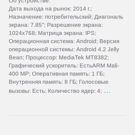
Об устройстве:
Oysters
Дата выхода на рынок: 2014 г.;
Назначение: потребительский; Диагональ
Perfeo
экрана: 7.85"; Разрешение экрана:
1024x768; Матрица экрана: IPS;
PiPO
Операционная система: Android; Версия
операционной системы: Android 4.2 Jelly
Bean; Процессор: MediaTek MT8382;
Plark
Графический ускоритель: ЕстьARM Mali-
400 MP; Оперативная память: 1 ГБ;
PocketBook
Внутренняя память: 8 ГБ; Голосовые
вызовы: Есть; Количество ядер: 4;
Point
of
View
Prestigio