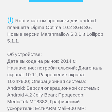
IRBIS
Root и кастом прошивки для android
iRiver
планшета Digma Optima 10.2 8GB 3G.
Новые версии Marshmallow 6.0.1 и Lollipop
iRU
5.1.1.
Об устройстве:
ITL
Дата выхода на рынок: 2014 г.;
Назначение: потребительский; Диагональ
Keener
экрана: 10.1"; Разрешение экрана:
1024x600; Операционная система:
Krez
Android; Версия операционной системы:
Android 4.2 Jelly Bean; Процессор:
Lark
MediaTek MT8382; Графический
ускоритель: ЕстьARM Mali-400 MP;