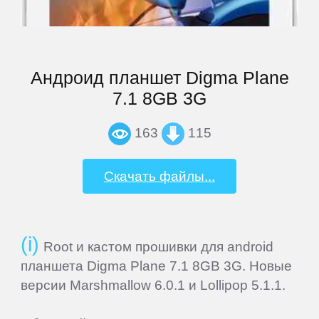
iocean
iRU
Андроид планшет Digma Plane
Iuni
7.1 8GB 3G
163
115
Jiayu
Скачать файлы...
Jinga
Keecoo
Root и кастом прошивки для android
планшета Digma Plane 7.1 8GB 3G. Новые
Keneksi
версии Marshmallow 6.0.1 и Lollipop 5.1.1.
Lenovo