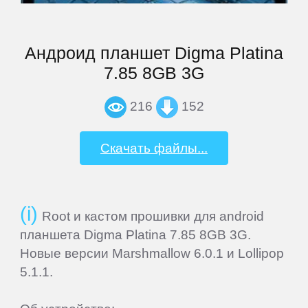
MSI
Андроид планшет Digma Platina
Mystery
7.85 8GB 3G
Nautilus
216
152
Nextbook
Скачать файлы...
Nokia
Root и кастом прошивки для android
Nvidia
планшета Digma Platina 7.85 8GB 3G.
Новые версии Marshmallow 6.0.1 и Lollipop
5.1.1.
OVERMAX