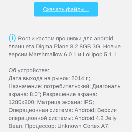
Panasonic
Скачать файлы...
Philips
Root и кастом прошивки для android
Prestigio
планшета Digma Plane 8.2 8GB 3G. Новые
версии Marshmallow 6.0.1 и Lollipop 5.1.1.
QUMO
Об устройстве:
Ritmix
Дата выхода на рынок: 2014 г.;
Назначение: потребительский; Диагональ
экрана: 8.0"; Разрешение экрана:
RitzViva
1280x800; Матрица экрана: IPS;
Операционная система: Android; Версия
RugGear
операционной системы: Android 4.2 Jelly
Bean; Процессор: Unknown Cortex A7;