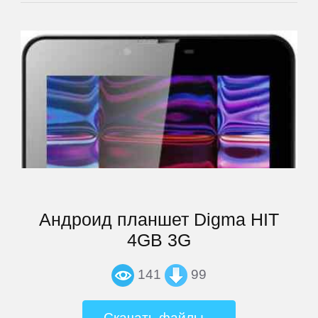
Prology
QUMO
Ritmix
Roadmax
Rolsen
Андроид планшет Digma HIT
4GB 3G
Ross
and
141
99
Moor
Скачать файлы...