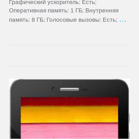
Rugtel
Графический ускоритель: Есть;
Оперативная память: 1 ГБ; Внутренняя
Runbo
память: 8 ГБ; Голосовые вызовы: Есть;
Samsung
Senseit
Smarty
Snopow
Sony
TeXet