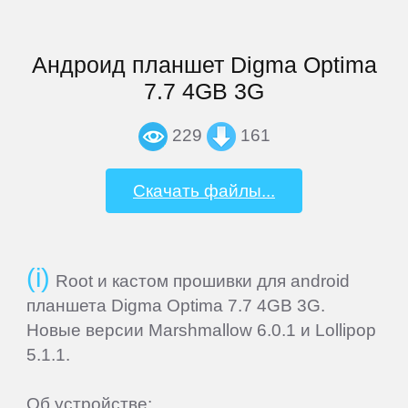
ThL
Андроид планшет Digma Optima
7.7 4GB 3G
Ulefone
229
161
UMi
Скачать файлы...
Venso
Veon
Root и кастом прошивки для android
планшета Digma Optima 7.7 4GB 3G.
Vertex
Новые версии Marshmallow 6.0.1 и Lollipop
5.1.1.
Wexler
Об устройстве: