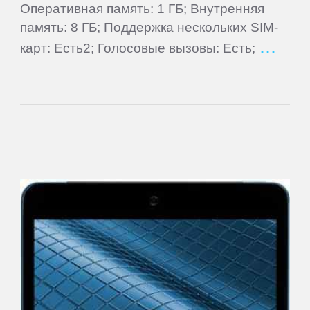
Оперативная память: 1 ГБ; Внутренняя
Lenovo
память: 8 ГБ; Поддержка нескольких SIM-
карт: Есть2; Голосовые вызовы: Есть;
LG
Manta
Match
Tech
Mio
MODECOM
Motorola