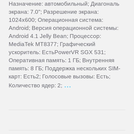
Gigaset
Назначение: автомобильный; Диагональ
экрана: 7.0"; Разрешение экрана:
Ginzzu
1024x600; Операционная система:
Android; Версия операционной системы:
Android 4.1 Jelly Bean; Процессор:
Globex
MediaTek MT8377; Графический
ускоритель: ЕстьPowerVR SGX 531;
Globus
Оперативная память: 1 ГБ; Внутренняя
память: 8 ГБ; Поддержка нескольких SIM-
Gmini
карт: Есть2; Голосовые вызовы: Есть;
Количество ядер: 2;
Goclever
Google
Haier