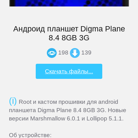
VEDIA
Андроид планшет Digma Plane
Wexler
8.4 8GB 3G
198
139
Xiaomi
Скачать файлы...
Yarvik
ZTE
Root и кастом прошивки для android
планшета Digma Plane 8.4 8GB 3G. Новые
СМАРТФОНЫ
версии Marshmallow 6.0.1 и Lollipop 5.1.1.
Acer
Об устройстве: