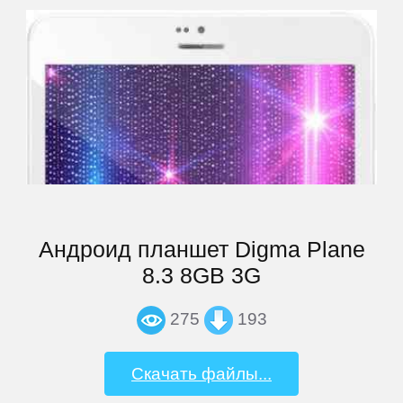
Archos
Armix
Assistant
ASUS
Андроид планшет Digma Plane
Barnes
8.3 8GB 3G
&
275
193
Noble
Скачать файлы...
bb-
mobile