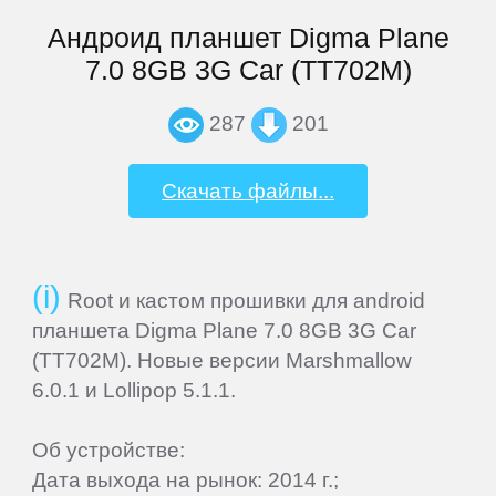
Андроид планшет Digma Plane
Explay
7.0 8GB 3G Car (TT702M)
287
201
Fly
Скачать файлы...
Flycat
Fujitsu
Root и кастом прошивки для android
планшета Digma Plane 7.0 8GB 3G Car
General
(TT702M). Новые версии Marshmallow
Satellite
6.0.1 и Lollipop 5.1.1.
GEOFOX
Об устройстве:
Дата выхода на рынок: 2014 г.;