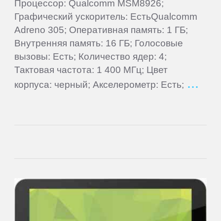
Rugtel
Процессор: Qualcomm MSM8926;
Графический ускоритель: ЕстьQualcomm
Adreno 305; Оперативная память: 1 ГБ;
Runbo
Внутренняя память: 16 ГБ; Голосовые
вызовы: Есть; Количество ядер: 4;
Samsung
Тактовая частота: 1 400 МГц; Цвет
корпуса: черный; Акселерометр: Есть;
Senseit
Smarty
Snopow
Sony
TeXet