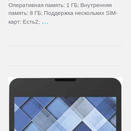
Оперативная память: 1 ГБ; Внутренняя
Goclever
память: 8 ГБ; Поддержка нескольких SIM-
карт: Есть2;
Google
Highscreen
HTC
Huawei
Hugerock
iNew