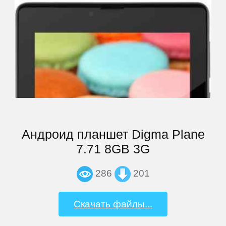
Highscreen
HP
HTC
Huawei
Андроид планшет Digma Plane
7.71 8GB 3G
iconBIT
286
201
Impression
Скачать файлы...
inch