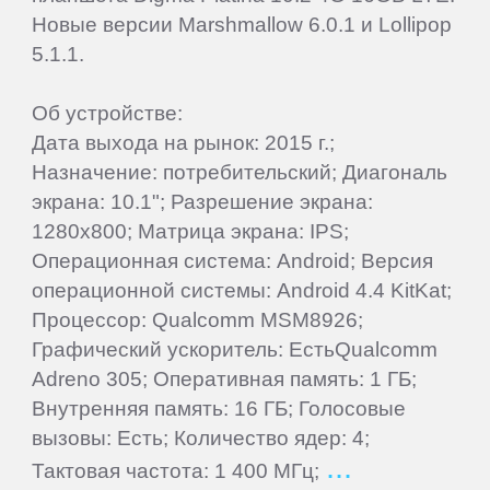
Новые версии Marshmallow 6.0.1 и Lollipop
Wileyfox
5.1.1.
Xiaomi
Об устройстве:
Дата выхода на рынок: 2015 г.;
Yota
Назначение: потребительский; Диагональ
экрана: 10.1"; Разрешение экрана:
1280x800; Матрица экрана: IPS;
Zopo
Операционная система: Android; Версия
операционной системы: Android 4.4 KitKat;
ZTE
Процессор: Qualcomm MSM8926;
Графический ускоритель: ЕстьQualcomm
Adreno 305; Оперативная память: 1 ГБ;
Внутренняя память: 16 ГБ; Голосовые
вызовы: Есть; Количество ядер: 4;
Тактовая частота: 1 400 МГц;