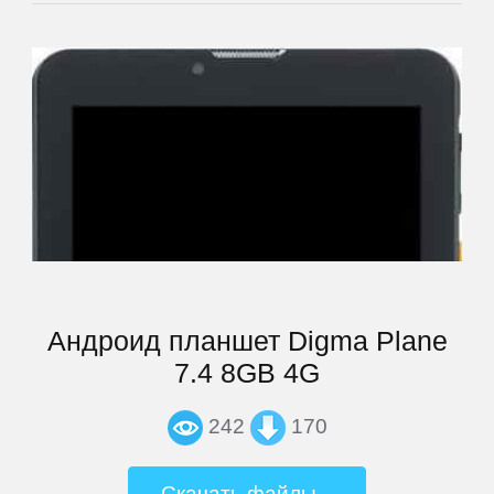
Prology
QUMO
Ritmix
Roadmax
Rolsen
Андроид планшет Digma Plane
7.4 8GB 4G
Ross
and
242
170
Moor
Скачать файлы...