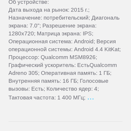
Об устройстве:
Дата выхода на рынок: 2015 г.;
Letv
Назначение: потребительский; Диагональ
экрана: 7.0"; Разрешение экрана:
LG
1280x720; Матрица экрана: IPS;
Операционная система: Android; Версия
операционной системы: Android 4.4 KitKat;
Mann
Процессор: Qualcomm MSM8926;
Графический ускоритель: ЕстьQualcomm
MEIZU
Adreno 305; Оперативная память: 1 ГБ;
Внутренняя память: 16 ГБ; Голосовые
Micromax
вызовы: Есть; Количество ядер: 4;
Тактовая частота: 1 400 МГц;
Motorola
MyPhone