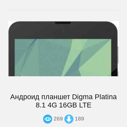
Newman
Nokia
Oinom
OnePlus
Oppo
Андроид планшет Digma Platina
Oukitel
8.1 4G 16GB LTE
Oysters
269
189