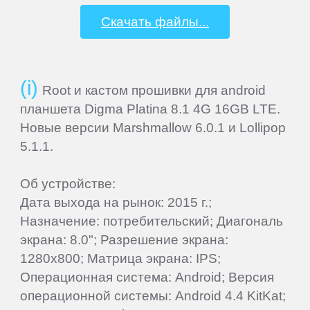
Panasonic
Скачать файлы...
Philips
Root и кастом прошивки для android
Prestigio
планшета Digma Platina 8.1 4G 16GB LTE.
Новые версии Marshmallow 6.0.1 и Lollipop
QUMO
5.1.1.
Ritmix
Об устройстве:
Дата выхода на рынок: 2015 г.;
Назначение: потребительский; Диагональ
RitzViva
экрана: 8.0"; Разрешение экрана:
1280x800; Матрица экрана: IPS;
RugGear
Операционная система: Android; Версия
операционной системы: Android 4.4 KitKat;