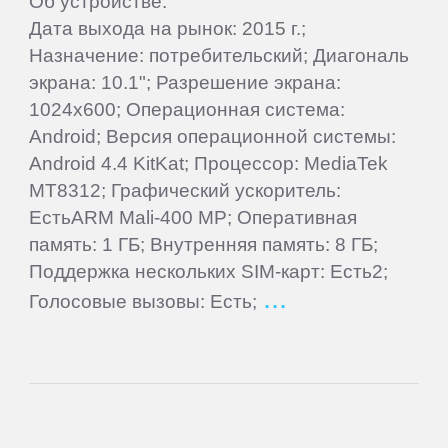
Об устройстве:
Oysters
Дата выхода на рынок: 2015 г.;
Назначение: потребительский; Диагональ
Perfeo
экрана: 10.1"; Разрешение экрана:
1024x600; Операционная система:
PiPO
Android; Версия операционной системы:
Android 4.4 KitKat; Процессор: MediaTek
MT8312; Графический ускоритель:
Plark
ЕстьARM Mali-400 MP; Оперативная
память: 1 ГБ; Внутренняя память: 8 ГБ;
PocketBook
Поддержка нескольких SIM-карт: Есть2;
Голосовые вызовы: Есть;
Point
of
View
Prestigio