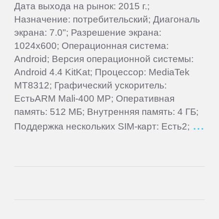
Gigaset
Дата выхода на рынок: 2015 г.;
Назначение: потребительский; Диагональ
Ginzzu
экрана: 7.0"; Разрешение экрана:
1024x600; Операционная система:
Android; Версия операционной системы:
Globex
Android 4.4 KitKat; Процессор: MediaTek
MT8312; Графический ускоритель:
Globus
ЕстьARM Mali-400 MP; Оперативная
память: 512 МБ; Внутренняя память: 4 ГБ;
Gmini
Поддержка нескольких SIM-карт: Есть2;
Goclever
Google
Haier