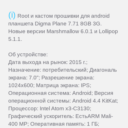
IRBIS
Root и кастом прошивки для android
планшета Digma Plane 7.71 8GB 3G.
iRiver
Новые версии Marshmallow 6.0.1 и Lollipop
5.1.1.
iRU
Об устройстве:
Дата выхода на рынок: 2015 г.;
ITL
Назначение: потребительский; Диагональ
экрана: 7.0"; Разрешение экрана:
Keener
1024x600; Матрица экрана: IPS;
Операционная система: Android; Версия
Krez
операционной системы: Android 4.4 KitKat;
Процессор: Intel Atom x3-С3130;
Lark
Графический ускоритель: ЕстьARM Mali-
400 MP; Оперативная память: 1 ГБ;