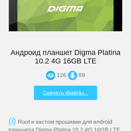
ThL
Ulefone
UMi
Андроид планшет Digma Platina
10.2 4G 16GB LTE
Venso
126
89
Veon
Скачать файлы...
Vertex
Root и кастом прошивки для android
Wexler
планшета Digma Platina 10.2 4G 16GB LTE.