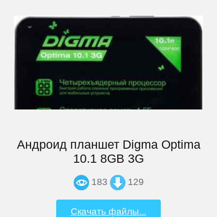
BQ
BQ-
Mobile
Bravis
Caterpillar
Андроид планшет Digma Optima
DEXP
10.1 8GB 3G
Digma
183
129
Doogee
Скачать файлы...