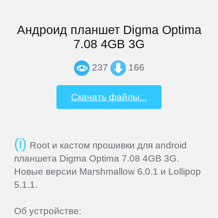
Explay
Андроид планшет Digma Optima
7.08 4GB 3G
Fly
237
166
Flycat
Скачать файлы...
Fujitsu
Root и кастом прошивки для android
General
планшета Digma Optima 7.08 4GB 3G.
Satellite
Новые версии Marshmallow 6.0.1 и Lollipop
5.1.1.
GEOFOX
Об устройстве: