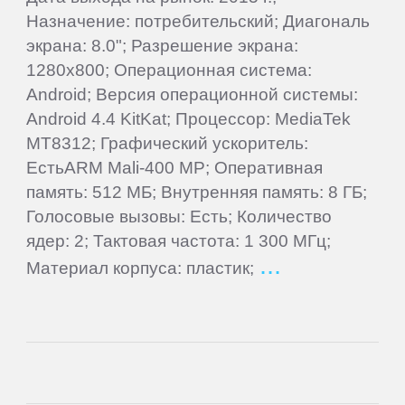
ПЛАНШЕТЫ
Назначение: потребительский; Диагональ
экрана: 8.0"; Разрешение экрана:
3Q
1280x800; Операционная система:
Android; Версия операционной системы:
Android 4.4 KitKat; Процессор: MediaTek
4Good
MT8312; Графический ускоритель:
ЕстьARM Mali-400 MP; Оперативная
Acer
память: 512 МБ; Внутренняя память: 8 ГБ;
Голосовые вызовы: Есть; Количество
ACME
ядер: 2; Тактовая частота: 1 300 МГц;
Материал корпуса: пластик;
Ainol
Alcatel
Aoson