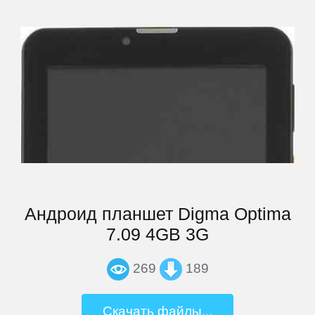
Archos
Armix
Assistant
ASUS
Андроид планшет Digma Optima
Barnes
&
7.09 4GB 3G
Noble
269
189
bb-
Скачать файлы...
mobile