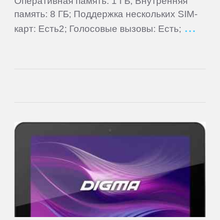
Оперативная память: 1 ГБ; Внутренняя
Supra
память: 8 ГБ; Поддержка нескольких SIM-
карт: Есть2; Голосовые вызовы: Есть;
TELEFUNKEN
Tesla
TeXet
Toshiba
Tracer
Treelogic
Turbopad