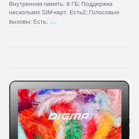
Внутренняя память: 8 ГБ; Поддержка
Lenovo
нескольких SIM-карт: Есть2; Голосовые
вызовы: Есть;
LG
Manta
Match
Tech
Mio
MODECOM
Motorola