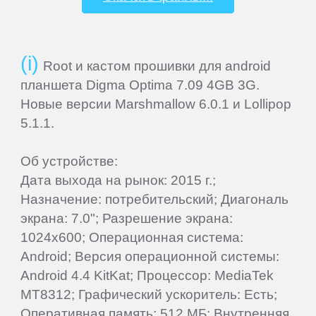
Beholder
Root и кастом прошивки для android
Bliss
планшета Digma Optima 7.09 4GB 3G.
Новые версии Marshmallow 6.0.1 и Lollipop
5.1.1.
BQ-
Mobile
Об устройстве:
Дата выхода на рынок: 2015 г.;
Coby
Назначение: потребительский; Диагональ
экрана: 7.0"; Разрешение экрана:
Creative
1024x600; Операционная система:
Android; Версия операционной системы:
Android 4.4 KitKat; Процессор: MediaTek
CrownMicro
MT8312; Графический ускоритель: Есть;
Оперативная память: 512 МБ; Внутренняя