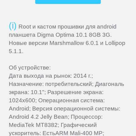
Elephone
Root и кастом прошивки для android
Explay
планшета Digma Optima 10.1 8GB 3G.
Новые версии Marshmallow 6.0.1 и Lollipop
Fly
5.1.1.
Flycat
Об устройстве:
Дата выхода на рынок: 2014 г.;
Назначение: потребительский; Диагональ
Gigabyte
экрана: 10.1"; Разрешение экрана:
1024x600; Операционная система:
Ginzzu
Android; Версия операционной системы:
Android 4.2 Jelly Bean; Процессор:
Gionee
MediaTek MT8382; Графический
ускоритель: ЕстьARM Mali-400 MP;