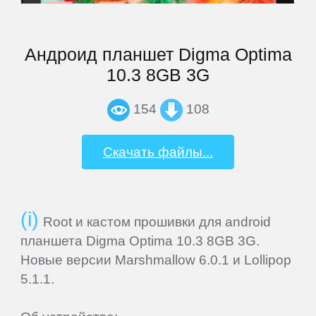
MSI
Андроид планшет Digma Optima
Mystery
10.3 8GB 3G
Nautilus
154
108
Nextbook
Скачать файлы...
Nokia
Root и кастом прошивки для android
Nvidia
планшета Digma Optima 10.3 8GB 3G.
Новые версии Marshmallow 6.0.1 и Lollipop
5.1.1.
OVERMAX