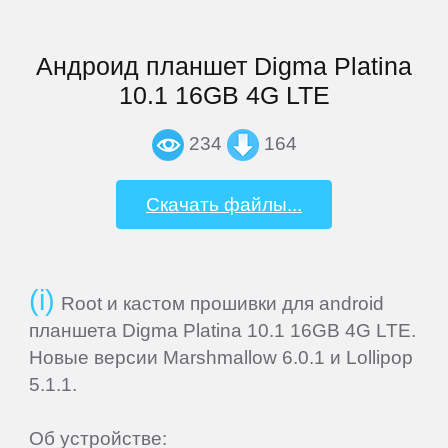
VEDIA
Андроид планшет Digma Platina
10.1 16GB 4G LTE
Wexler
234
164
Xiaomi
Скачать файлы...
Yarvik
Root и кастом прошивки для android
ZTE
планшета Digma Platina 10.1 16GB 4G LTE.
Новые версии Marshmallow 6.0.1 и Lollipop
СМАРТФОНЫ
5.1.1.
Acer
Об устройстве: