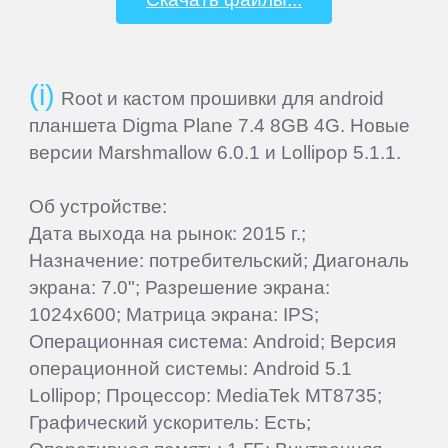
Samsung
SeeMax
Root и кастом прошивки для android
планшета Digma Plane 7.4 8GB 4G. Новые
SHIRU
версии Marshmallow 6.0.1 и Lollipop 5.1.1.
Об устройстве:
Smarty
Дата выхода на рынок: 2015 г.;
Назначение: потребительский; Диагональ
Sony
экрана: 7.0"; Разрешение экрана:
1024x600; Матрица экрана: IPS;
Starway
Операционная система: Android; Версия
операционной системы: Android 5.1
Lollipop; Процессор: MediaTek MT8735;
Sunlink
Графический ускоритель: Есть;