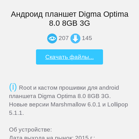
Home
Андроид планшет Digma Optima
8.0 8GB 3G
Join
207
145
Sign
Скачать файлы...
In
Contacts
Root и кастом прошивки для android
Add
планшета Digma Optima 8.0 8GB 3G.
Firmware
Новые версии Marshmallow 6.0.1 и Lollipop
5.1.1.
Sitemap
Об устройстве:
Дата выхода на рынок: 2015 г.;