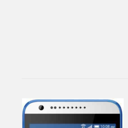
Ainol
Alcatel
Aoson
Archos
Armix
Assistant
ASUS