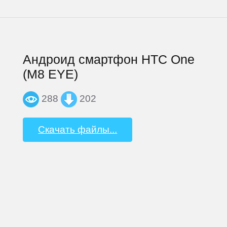
Андроид смартфон HTC One
(M8 EYE)
288
202
Скачать файлы...