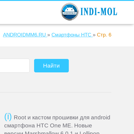
ANDROIDMM6.RU
»
Смартфоны HTC
»
Стр. 6
Root и кастом прошивки для android
смартфона HTC One ME. Новые
версии Marshmallow 6.0.1 и Lollipop