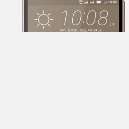
General
Satellite
GEOFOX
Gigaset
Ginzzu
Globex
Globus
Gmini