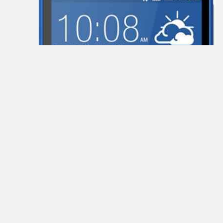
Barnes
&
Noble
bb-
mobile
Beholder
Bliss
BQ-
Mobile
Coby