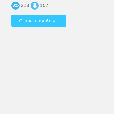
223
157
Скачать файлы...