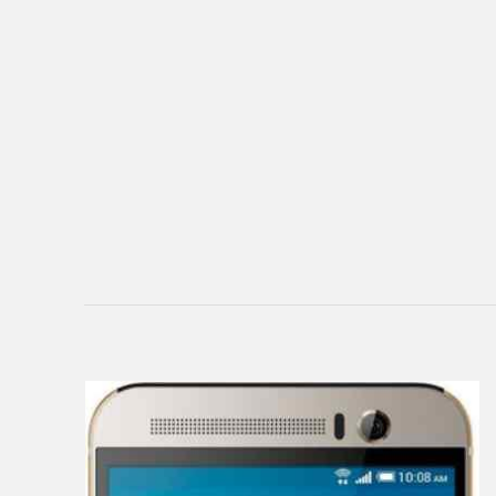
Ainol
Alcatel
Aoson
Archos
Armix
Assistant
ASUS