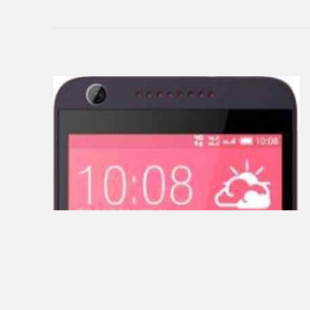
Add
Firmware
Sitemap
ПЛАНШЕТЫ
3Q
4Good
Acer
ACME