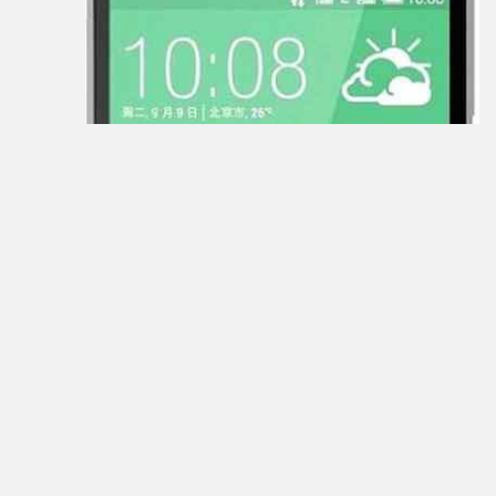
General
Satellite
GEOFOX
Gigaset
Ginzzu
Globex
Globus
Gmini