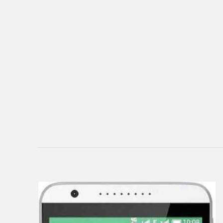
eSTAR
Exeq
EXPERTS
Explay
Fly
Flycat
Fujitsu