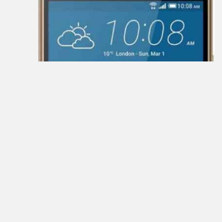
Main
Home
Join
Sign
In
Contacts