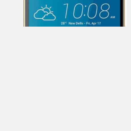
Barnes
&
Noble
bb-
mobile
Beholder
Bliss
BQ-
Mobile
Coby