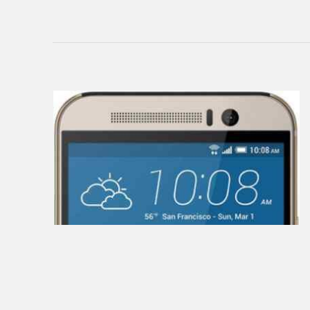
Creative
CrownMicro
Cube
Daewoo
Dell
DEXP
Digma