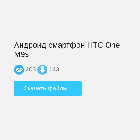
Андроид смартфон HTC One
M9s
203
143
Скачать файлы...