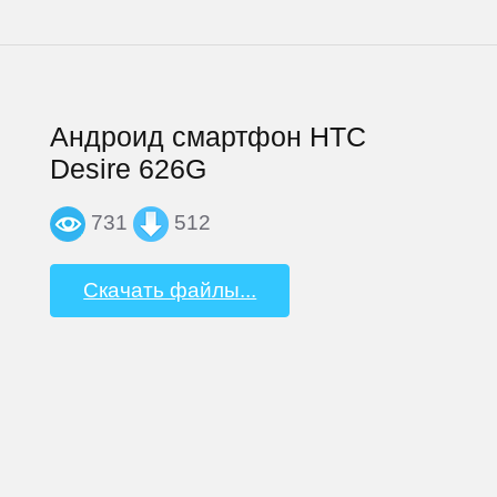
Андроид смартфон HTC
Desire 626G
731
512
Скачать файлы...