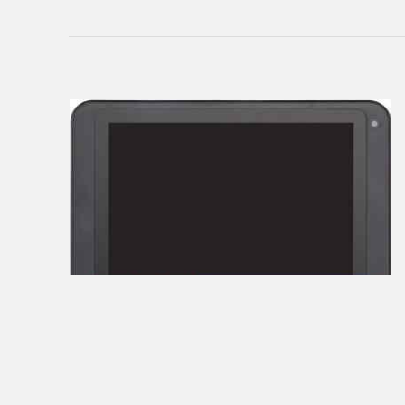
3Q
4Good
Acer
ACME
Ainol
Alcatel
Aoson