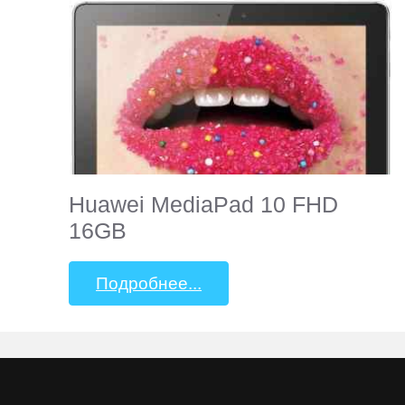
Beholder
Bliss
BQ-
Mobile
Huawei MediaPad 10 FHD
Coby
16GB
Creative
Подробнее...
CrownMicro
Cube