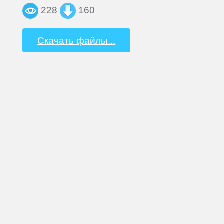
228
160
Скачать файлы...