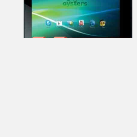
Join
Sign
In
Contacts
Add
Firmware
Sitemap
ПЛАНШЕТЫ