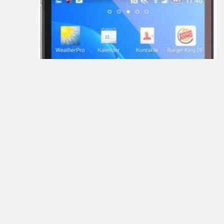
Barnes
&
Noble
bb-
mobile
Beholder
Bliss
BQ-
Mobile
Coby