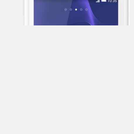
General
Satellite
GEOFOX
Gigaset
Ginzzu
Globex
Globus
Gmini