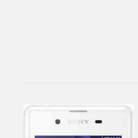
eSTAR
Exeq
EXPERTS
Explay
Fly
Flycat
Fujitsu