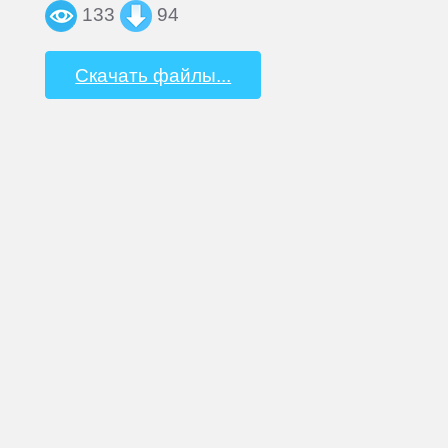
133
94
Скачать файлы...