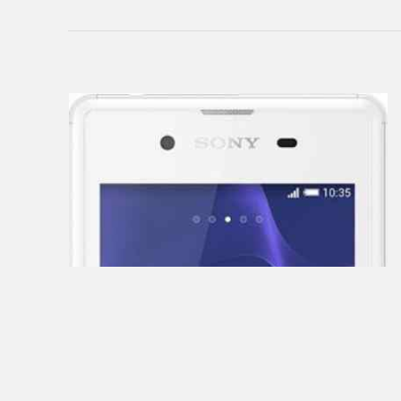
Creative
CrownMicro
Cube
Daewoo
Dell
DEXP
Digma