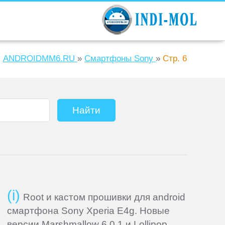
ANDROIDMM6.RU
»
Смартфоны Sony
»
Стр. 6
Root и кастом прошивки для android
смартфона Sony Xperia E4g. Новые
версии Marshmallow 6.0.1 и Lollipop