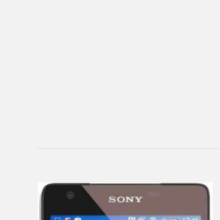
Ainol
Alcatel
Aoson
Archos
Armix
Assistant
ASUS