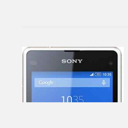
Add
Firmware
Sitemap
ПЛАНШЕТЫ
3Q
4Good
Acer
ACME