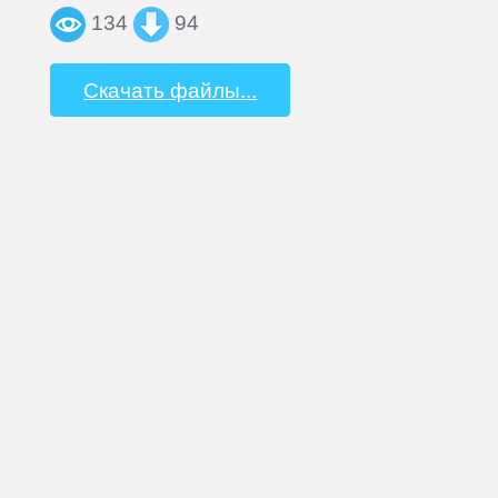
134
94
Скачать файлы...