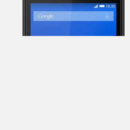
Main
Home
Join
Sign
In
Contacts