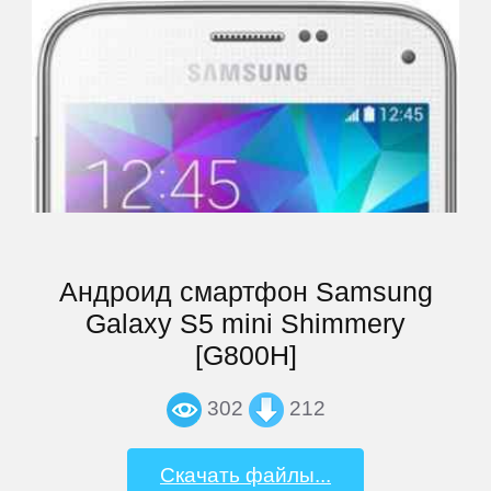
MSI
Mystery
Nautilus
Nextbook
Андроид смартфон Samsung
Nokia
Galaxy S5 mini Shimmery
[G800H]
Nvidia
302
212
OVERMAX
Скачать файлы...