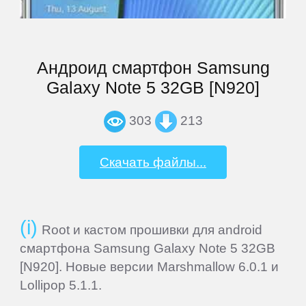
Home
Андроид смартфон Samsung
Join
Galaxy Note 5 32GB [N920]
Sign
303
213
In
Скачать файлы...
Contacts
Add
Firmware
Root и кастом прошивки для android
смартфона Samsung Galaxy Note 5 32GB
[N920]. Новые версии Marshmallow 6.0.1 и
Sitemap
Lollipop 5.1.1.