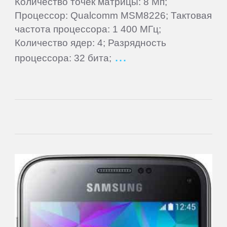
Количество точек матрицы: 8 Мп;
BQ
Процессор: Qualcomm MSM8226; Тактовая
частота процессора: 1 400 МГц;
Количество ядер: 4; Разрядность
BQ-
Mobile
процессора: 32 бита;
Bravis
Caterpillar
DEXP
Digma
Doogee