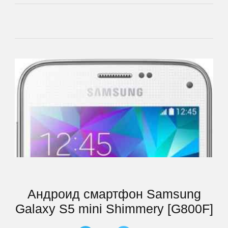
iocean
iRU
Iuni
Jiayu
Jinga
Keecoo
Keneksi
Андроид смартфон Samsung
Galaxy S5 mini Shimmery [G800F]
Lenovo