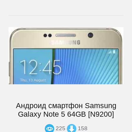
Archos
Armix
Assistant
ASUS
Barnes
&
Андроид смартфон Samsung
Noble
Galaxy Note 5 64GB [N9200]
bb-
225
158
mobile