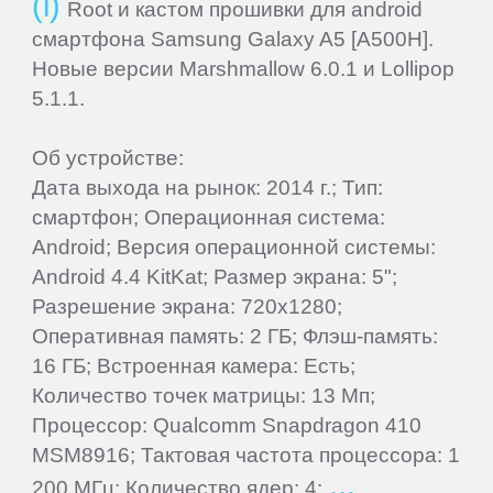
Rugtel
Root и кастом прошивки для android
смартфона Samsung Galaxy A5 [A500H].
Новые версии Marshmallow 6.0.1 и Lollipop
Runbo
5.1.1.
Samsung
Об устройстве:
Дата выхода на рынок: 2014 г.; Тип:
Senseit
смартфон; Операционная система:
Android; Версия операционной системы:
Smarty
Android 4.4 KitKat; Размер экрана: 5";
Разрешение экрана: 720x1280;
Оперативная память: 2 ГБ; Флэш-память:
Snopow
16 ГБ; Встроенная камера: Есть;
Количество точек матрицы: 13 Мп;
Sony
Процессор: Qualcomm Snapdragon 410
MSM8916; Тактовая частота процессора: 1
TeXet
200 МГц; Количество ядер: 4;