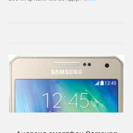
ThL
Ulefone
UMi
Venso
Veon
Vertex
Wexler