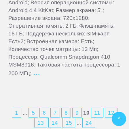
Android; Версия операционной системы:
Android 4.4 KitKat; Размер экрана: 5";
Разрешение экрана: 720x1280;
Оперативная память: 2 ГБ; Флэш-память:
16 ГБ; Поддержка нескольких SIM-карт:
Есть2; Встроенная камера: Есть;
Количество точек матрицы: 13 Мп;
Процессор: Qualcomm Snapdragon 410
MSM8916; Тактовая частота процессора: 1
200 МГц;
1
...
5
6
7
8
9
10
11
12
^
13
14
15
...
24