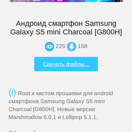
Samsung
Андроид смартфон Samsung
SeeMax
Galaxy S5 mini Charcoal [G800H]
SHIRU
225
158
Smarty
Скачать файлы...
Sony
Root и кастом прошивки для android
Starway
смартфона Samsung Galaxy S5 mini
Charcoal [G800H]. Новые версии
Marshmallow 6.0.1 и Lollipop 5.1.1.
Sunlink