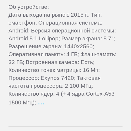
ПЛАНШЕТЫ
Об устройстве:
Дата выхода на рынок: 2015 г.; Тип:
3Q
смартфон; Операционная система:
Android; Версия операционной системы:
Android 5.1 Lollipop; Размер экрана: 5.7";
4Good
Разрешение экрана: 1440x2560;
Оперативная память: 4 ГБ; Флэш-память:
Acer
32 ГБ; Встроенная камера: Есть;
Количество точек матрицы: 16 Мп;
ACME
Процессор: Exynos 7420; Тактовая
частота процессора: 2 100 МГц;
Ainol
Количество ядер: 4 (+ 4 ядра Cortex-A53
1500 Мгц);
Alcatel
Aoson