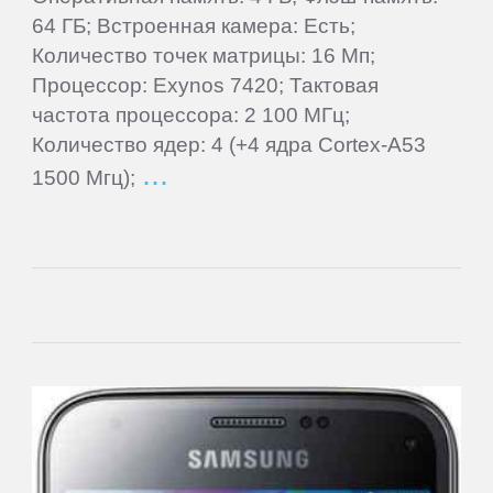
Cube
64 ГБ; Встроенная камера: Есть;
Количество точек матрицы: 16 Мп;
Daewoo
Процессор: Exynos 7420; Тактовая
частота процессора: 2 100 МГц;
Количество ядер: 4 (+4 ядра Cortex-A53
Dell
1500 Мгц);
DEXP
Digma
eSTAR
Exeq
EXPERTS