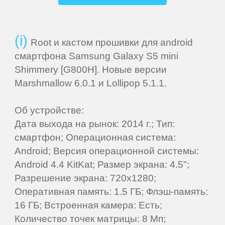
Oysters
Perfeo
Root и кастом прошивки для android
смартфона Samsung Galaxy S5 mini
PiPO
Shimmery [G800H]. Новые версии
Marshmallow 6.0.1 и Lollipop 5.1.1.
Plark
Об устройстве:
Дата выхода на рынок: 2014 г.; Тип:
PocketBook
смартфон; Операционная система:
Android; Версия операционной системы:
Point
Android 4.4 KitKat; Размер экрана: 4.5";
of
Разрешение экрана: 720x1280;
View
Оперативная память: 1.5 ГБ; Флэш-память:
16 ГБ; Встроенная камера: Есть;
Количество точек матрицы: 8 Мп;
Prestigio