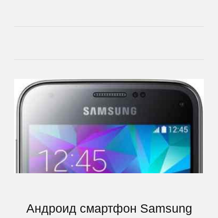
Highscreen
HP
HTC
Huawei
iconBIT
Impression
inch
Андроид смартфон Samsung