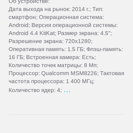
Об устройстве:
Supra
Дата выхода на рынок: 2014 г.; Тип:
смартфон; Операционная система:
TELEFUNKEN
Android; Версия операционной системы:
Android 4.4 KitKat; Размер экрана: 4.5";
Tesla
Разрешение экрана: 720x1280;
Оперативная память: 1.5 ГБ; Флэш-память:
16 ГБ; Встроенная камера: Есть;
TeXet
Количество точек матрицы: 8 Мп;
Процессор: Qualcomm MSM8226; Тактовая
Toshiba
частота процессора: 1 400 МГц;
Количество ядер: 4;
Tracer
Treelogic
Turbopad