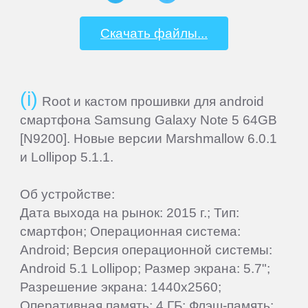
Скачать файлы...
Beholder
Bliss
Root и кастом прошивки для android
смартфона Samsung Galaxy Note 5 64GB
BQ-
[N9200]. Новые версии Marshmallow 6.0.1
Mobile
и Lollipop 5.1.1.
Coby
Об устройстве:
Дата выхода на рынок: 2015 г.; Тип:
Creative
смартфон; Операционная система:
Android; Версия операционной системы:
Android 5.1 Lollipop; Размер экрана: 5.7";
CrownMicro
Разрешение экрана: 1440x2560;
Оперативная память: 4 ГБ; Флэш-память: