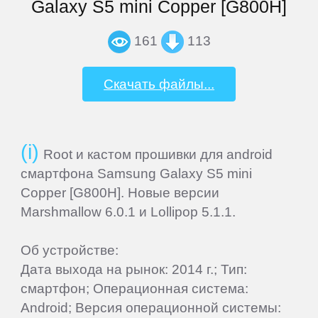
Galaxy S5 mini Copper [G800H]
IRBIS
161
113
iRiver
Скачать файлы...
iRU
Root и кастом прошивки для android
ITL
смартфона Samsung Galaxy S5 mini
Copper [G800H]. Новые версии
Keener
Marshmallow 6.0.1 и Lollipop 5.1.1.
Krez
Об устройстве:
Дата выхода на рынок: 2014 г.; Тип:
Lark
смартфон; Операционная система:
Android; Версия операционной системы: