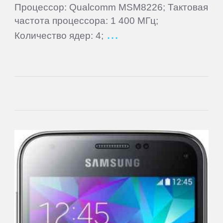
Процессор: Qualcomm MSM8226; Тактовая
частота процессора: 1 400 МГц;
Prology
Количество ядер: 4;
QUMO
Ritmix
Roadmax
Rolsen
Ross
and
Moor