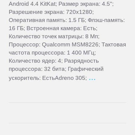
Android 4.4 KitKat; Размер экрана: 4.5";
Lenovo
Разрешение экрана: 720x1280;
Оперативная память: 1.5 ГБ; Флэш-память:
LG
16 ГБ; Встроенная камера: Есть;
Количество точек матрицы: 8 Мп;
Manta
Процессор: Qualcomm MSM8226; Тактовая
частота процессора: 1 400 МГц;
Количество ядер: 4; Разрядность
Match
процессора: 32 бита; Графический
Tech
ускоритель: ЕстьAdreno 305;
Mio
MODECOM
Motorola