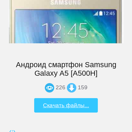
Panasonic
Philips
Prestigio
QUMO
Андроид смартфон Samsung
Galaxy A5 [A500H]
Ritmix
226
159
RitzViva
Скачать файлы...
RugGear