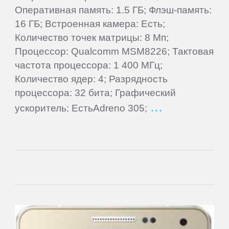
Оперативная память: 1.5 ГБ; Флэш-память:
Newman
16 ГБ; Встроенная камера: Есть;
Количество точек матрицы: 8 Мп;
Nokia
Процессор: Qualcomm MSM8226; Тактовая
частота процессора: 1 400 МГц;
Количество ядер: 4; Разрядность
Oinom
процессора: 32 бита; Графический
ускоритель: ЕстьAdreno 305;
OnePlus
Oppo
Oukitel
Oysters