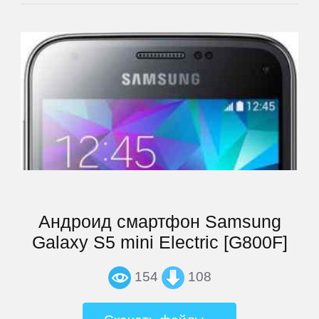
VEDIA
Wexler
Xiaomi
Yarvik
ZTE
Андроид смартфон Samsung
Galaxy S5 mini Electric [G800F]
СМАРТФОНЫ
154
108
Acer