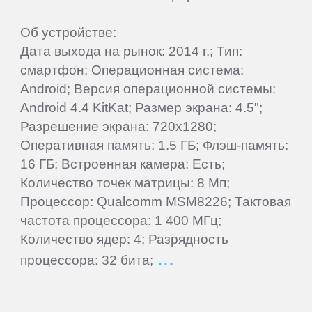
Goclever
Об устройстве:
Дата выхода на рынок: 2014 г.; Тип:
Google
смартфон; Операционная система:
Android; Версия операционной системы:
Highscreen
Android 4.4 KitKat; Размер экрана: 4.5";
Разрешение экрана: 720x1280;
HTC
Оперативная память: 1.5 ГБ; Флэш-память:
16 ГБ; Встроенная камера: Есть;
Количество точек матрицы: 8 Мп;
Huawei
Процессор: Qualcomm MSM8226; Тактовая
частота процессора: 1 400 МГц;
Hugerock
Количество ядер: 4; Разрядность
процессора: 32 бита;
iNew