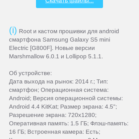
Скачать файлы...
Alcatel
Root и кастом прошивки для android
Archos
смартфона Samsung Galaxy S5 mini
Electric [G800F]. Новые версии
Ark
Marshmallow 6.0.1 и Lollipop 5.1.1.
ASUS
Об устройстве:
Дата выхода на рынок: 2014 г.; Тип:
BenQ
смартфон; Операционная система:
Android; Версия операционной системы:
Android 4.4 KitKat; Размер экрана: 4.5";
BlackBerry
Разрешение экрана: 720x1280;
Оперативная память: 1.5 ГБ; Флэш-память:
Blackview
16 ГБ; Встроенная камера: Есть;