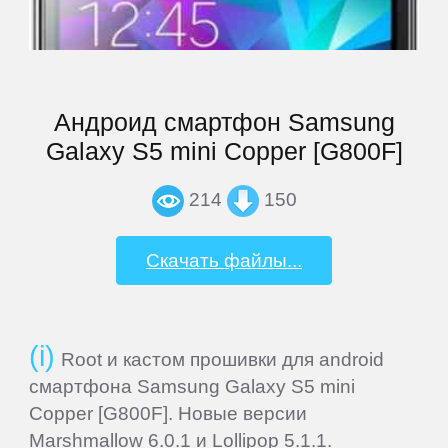
Elephone
Explay
Андроид смартфон Samsung
Galaxy S5 mini Copper [G800F]
Fly
214
150
Flycat
Скачать файлы...
Gigabyte
Ginzzu
Root и кастом прошивки для android
смартфона Samsung Galaxy S5 mini
Gionee
Copper [G800F]. Новые версии
Marshmallow 6.0.1 и Lollipop 5.1.1.