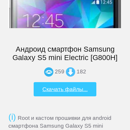
Explay
Fly
Андроид смартфон Samsung
Flycat
Galaxy S5 mini Electric [G800H]
Fujitsu
259
182
General
Скачать файлы...
Satellite
GEOFOX
Root и кастом прошивки для android
смартфона Samsung Galaxy S5 mini