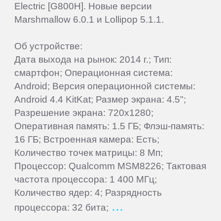
Gigaset
Electric [G800H]. Новые версии
Marshmallow 6.0.1 и Lollipop 5.1.1.
Ginzzu
Об устройстве:
Дата выхода на рынок: 2014 г.; Тип:
Globex
смартфон; Операционная система:
Android; Версия операционной системы:
Globus
Android 4.4 KitKat; Размер экрана: 4.5";
Разрешение экрана: 720x1280;
Gmini
Оперативная память: 1.5 ГБ; Флэш-память:
16 ГБ; Встроенная камера: Есть;
Количество точек матрицы: 8 Мп;
Goclever
Процессор: Qualcomm MSM8226; Тактовая
частота процессора: 1 400 МГц;
Google
Количество ядер: 4; Разрядность
процессора: 32 бита;
Haier