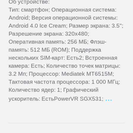
Об устройстве:
Samsung
Тип: смартфон; Операционная система:
Android; Версия операционной системы:
Android 4.0 Ice Cream; Размер экрана: 3.5";
SeeMax
Разрешение экрана: 320x480;
Оперативная память: 256 МБ; Флэш-
SHIRU
память: 512 МБ (ROM); Поддержка
нескольких SIM-карт: Есть2; Встроенная
Smarty
камера: Есть; Количество точек матрицы:
3.2 Мп; Процессор: Mediatek MT6515M;
Sony
Тактовая частота процессора: 1 000 МГц;
Количество ядер: 1; Графический
ускоритель: ЕстьPowerVR SGX531;
Starway
Sunlink