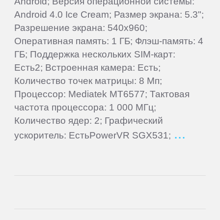
Android; Версия операционной системы:
Panasonic
Android 4.0 Ice Cream; Размер экрана: 5.3";
Разрешение экрана: 540x960;
Philips
Оперативная память: 1 ГБ; Флэш-память: 4
ГБ; Поддержка нескольких SIM-карт:
Есть2; Встроенная камера: Есть;
Prestigio
Количество точек матрицы: 8 Мп;
Процессор: Mediatek MT6577; Тактовая
QUMO
частота процессора: 1 000 МГц;
Количество ядер: 2; Графический
Ritmix
ускоритель: ЕстьPowerVR SGX531;
RitzViva
RugGear