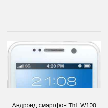
Lenovo
LG
Manta
Match
Tech
Mio
MODECOM
Motorola
Андроид смартфон ThL W100