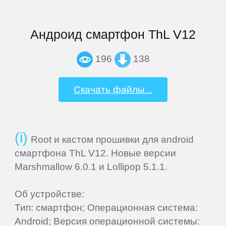
BQ
Андроид смартфон ThL V12
BQ-
Mobile
196
138
Bravis
Скачать файлы...
Caterpillar
Root и кастом прошивки для android
DEXP
смартфона ThL V12. Новые версии
Marshmallow 6.0.1 и Lollipop 5.1.1.
Digma
Об устройстве:
Тип: смартфон; Операционная система:
Doogee
Android; Версия операционной системы: