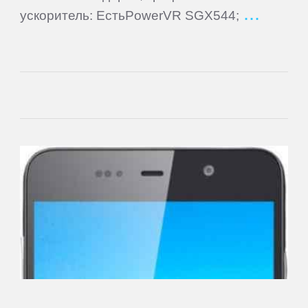
Cube
ускоритель: ЕстьPowerVR SGX544;
Daewoo
Dell
DEXP
Digma
eSTAR
Exeq
EXPERTS