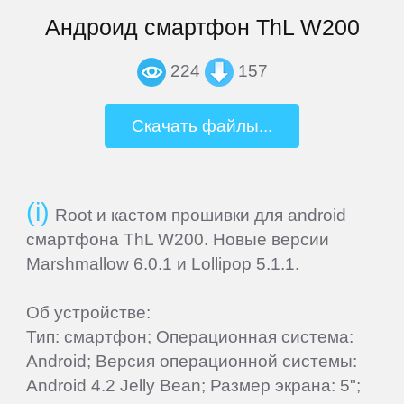
Андроид смартфон ThL W200
Explay
224
157
Fly
Скачать файлы...
Flycat
Root и кастом прошивки для android
Fujitsu
смартфона ThL W200. Новые версии
Marshmallow 6.0.1 и Lollipop 5.1.1.
General
Satellite
Об устройстве:
Тип: смартфон; Операционная система:
GEOFOX
Android; Версия операционной системы:
Android 4.2 Jelly Bean; Размер экрана: 5";