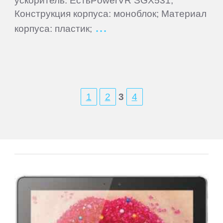
Конструкция корпуса: моноблок; Материал
Wileyfox
корпуса: пластик;
Xiaomi
Yota
1
2
3
4
Zopo
ZTE