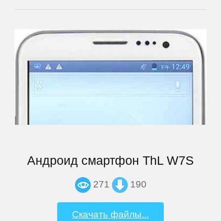
Goclever
Google
Highscreen
HTC
Huawei
Андроид смартфон ThL W7S
Hugerock
271
190
iNew
Скачать файлы...