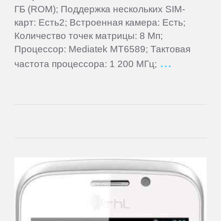
Oysters
ГБ (ROM); Поддержка нескольких SIM-
карт: Есть2; Встроенная камера: Есть;
Количество точек матрицы: 8 Мп;
Perfeo
Процессор: Mediatek MT6589; Тактовая
частота процессора: 1 200 МГц;
PiPO
Plark
PocketBook
Point
of
View
Prestigio