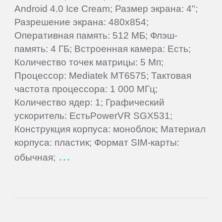
Android 4.0 Ice Cream; Размер экрана: 4";
Elephone
Разрешение экрана: 480x854;
Оперативная память: 512 МБ; Флэш-
Explay
память: 4 ГБ; Встроенная камера: Есть;
Количество точек матрицы: 5 Мп;
Процессор: Mediatek MT6575; Тактовая
Fly
частота процессора: 1 000 МГц;
Количество ядер: 1; Графический
Flycat
ускоритель: ЕстьPowerVR SGX531;
Конструкция корпуса: моноблок; Материал
Gigabyte
корпуса: пластик; Формат SIM-карты:
обычная;
Ginzzu
Gionee