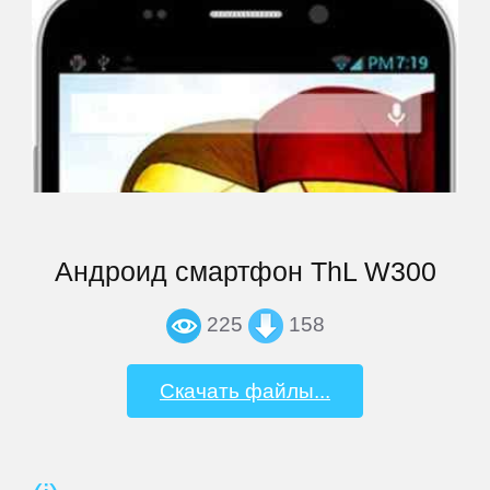
Archos
Armix
Assistant
ASUS
Андроид смартфон ThL W300
225
158
Barnes
&
Noble
Скачать файлы...
bb-
mobile