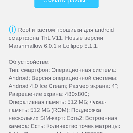
Скачать файлы...
VEDIA
Root и кастом прошивки для android
Wexler
смартфона ThL V11. Новые версии
Marshmallow 6.0.1 и Lollipop 5.1.1.
Xiaomi
Об устройстве:
Тип: смартфон; Операционная система:
Yarvik
Android; Версия операционной системы:
Android 4.0 Ice Cream; Размер экрана: 4";
ZTE
Разрешение экрана: 480x800;
Оперативная память: 512 МБ; Флэш-
СМАРТФОНЫ
память: 512 МБ (ROM); Поддержка
нескольких SIM-карт: Есть2; Встроенная
камера: Есть; Количество точек матрицы:
Acer