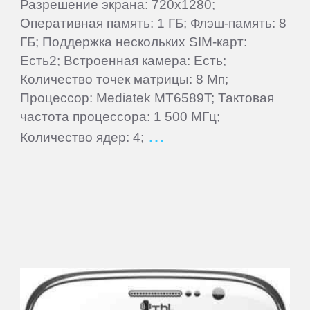
Gigaset
Разрешение экрана: 720x1280;
Оперативная память: 1 ГБ; Флэш-память: 8
ГБ; Поддержка нескольких SIM-карт:
Ginzzu
Есть2; Встроенная камера: Есть;
Количество точек матрицы: 8 Мп;
Globex
Процессор: Mediatek MT6589T; Тактовая
частота процессора: 1 500 МГц;
Globus
Количество ядер: 4;
Gmini
Goclever
Google
Haier