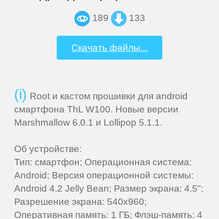
MSI
189
133
Mystery
Скачать файлы...
Nautilus
Root и кастом прошивки для android
Nextbook
смартфона ThL W100. Новые версии
Marshmallow 6.0.1 и Lollipop 5.1.1.
Nokia
Об устройстве:
Тип: смартфон; Операционная система:
Nvidia
Android; Версия операционной системы:
Android 4.2 Jelly Bean; Размер экрана: 4.5";
OVERMAX
Разрешение экрана: 540x960;
Оперативная память: 1 ГБ; Флэш-память: 4