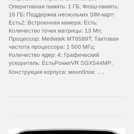
ПЛАНШЕТЫ
Оперативная память: 1 ГБ; Флэш-память:
16 ГБ; Поддержка нескольких SIM-карт:
3Q
Есть2; Встроенная камера: Есть;
Количество точек матрицы: 13 Мп;
Процессор: Mediatek MT6589T; Тактовая
4Good
частота процессора: 1 500 МГц;
Количество ядер: 4; Графический
Acer
ускоритель: ЕстьPowerVR SGX544MP;
Конструкция корпуса: моноблок;
ACME
Ainol
Alcatel
Aoson