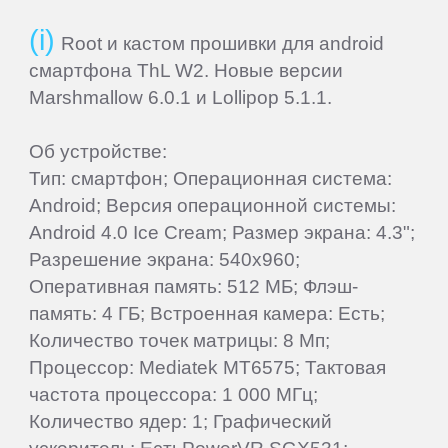
Root и кастом прошивки для android
ThL
смартфона ThL W2. Новые версии
Marshmallow 6.0.1 и Lollipop 5.1.1.
Ulefone
Об устройстве:
UMi
Тип: смартфон; Операционная система:
Android; Версия операционной системы:
Android 4.0 Ice Cream; Размер экрана: 4.3";
Venso
Разрешение экрана: 540x960;
Оперативная память: 512 МБ; Флэш-
Veon
память: 4 ГБ; Встроенная камера: Есть;
Количество точек матрицы: 8 Мп;
Vertex
Процессор: Mediatek MT6575; Тактовая
частота процессора: 1 000 МГц;
Wexler
Количество ядер: 1; Графический
ускоритель: ЕстьPowerVR SGX531;