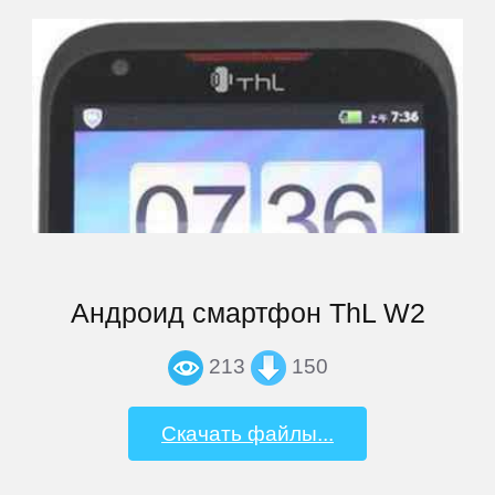
Rugtel
Runbo
Samsung
Senseit
Smarty
Андроид смартфон ThL W2
Snopow
213
150
Sony
Скачать файлы...
TeXet