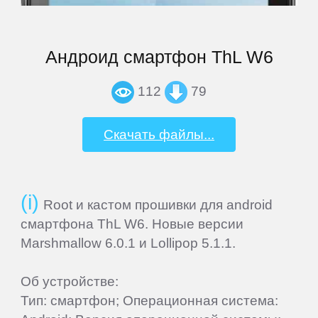
Newman
Андроид смартфон ThL W6
Nokia
112
79
Oinom
Скачать файлы...
OnePlus
Oppo
Root и кастом прошивки для android
смартфона ThL W6. Новые версии
Oukitel
Marshmallow 6.0.1 и Lollipop 5.1.1.
Об устройстве:
Oysters
Тип: смартфон; Операционная система: