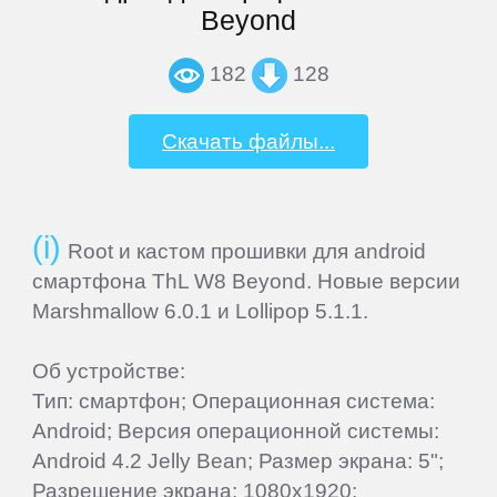
Beyond
Home
182
128
Join
Скачать файлы...
Sign
In
Root и кастом прошивки для android
Contacts
смартфона ThL W8 Beyond. Новые версии
Marshmallow 6.0.1 и Lollipop 5.1.1.
Add
Об устройстве:
Firmware
Тип: смартфон; Операционная система:
Android; Версия операционной системы:
Sitemap
Android 4.2 Jelly Bean; Размер экрана: 5";
Разрешение экрана: 1080x1920;