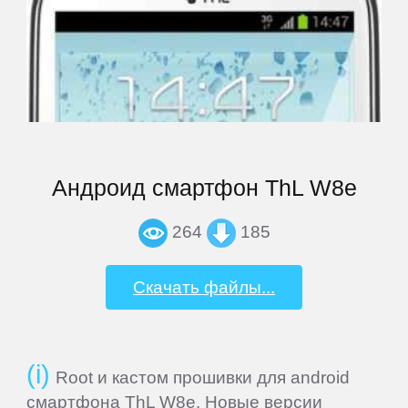
Highscreen
HP
HTC
Андроид смартфон ThL W8e
Huawei
264
185
iconBIT
Скачать файлы...
Impression
Root и кастом прошивки для android
inch
смартфона ThL W8e. Новые версии