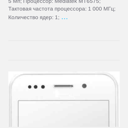
5 Мп; Процессор: Mediatek MT6575;
Тактовая частота процессора: 1 000 МГц;
Alcatel
Количество ядер: 1;
Archos
Ark
ASUS
BenQ
BlackBerry
Blackview