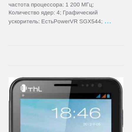
частота процессора: 1 200 МГц;
Количество ядер: 4; Графический
Letv
ускоритель: ЕстьPowerVR SGX544;
LG
Mann
MEIZU
Micromax
Motorola
MyPhone