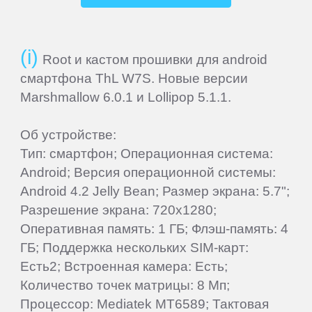
iocean
iRU
Root и кастом прошивки для android
смартфона ThL W7S. Новые версии
Iuni
Marshmallow 6.0.1 и Lollipop 5.1.1.
Jiayu
Об устройстве:
Тип: смартфон; Операционная система:
Android; Версия операционной системы:
Jinga
Android 4.2 Jelly Bean; Размер экрана: 5.7";
Разрешение экрана: 720x1280;
Keecoo
Оперативная память: 1 ГБ; Флэш-память: 4
ГБ; Поддержка нескольких SIM-карт:
Keneksi
Есть2; Встроенная камера: Есть;
Количество точек матрицы: 8 Мп;
Lenovo
Процессор: Mediatek MT6589; Тактовая