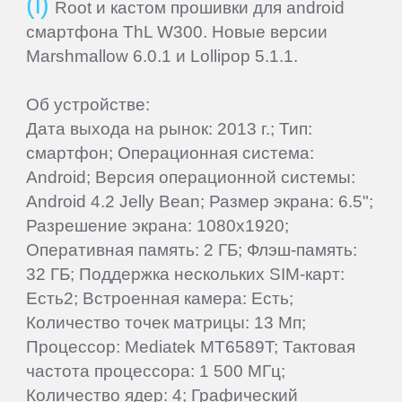
Root и кастом прошивки для android
смартфона ThL W300. Новые версии
Beholder
Marshmallow 6.0.1 и Lollipop 5.1.1.
Об устройстве:
Bliss
Дата выхода на рынок: 2013 г.; Тип:
смартфон; Операционная система:
BQ-
Android; Версия операционной системы:
Mobile
Android 4.2 Jelly Bean; Размер экрана: 6.5";
Разрешение экрана: 1080x1920;
Coby
Оперативная память: 2 ГБ; Флэш-память:
32 ГБ; Поддержка нескольких SIM-карт:
Есть2; Встроенная камера: Есть;
Creative
Количество точек матрицы: 13 Мп;
Процессор: Mediatek MT6589T; Тактовая
CrownMicro
частота процессора: 1 500 МГц;
Количество ядер: 4; Графический