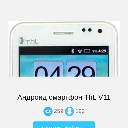
Supra
TELEFUNKEN
Tesla
TeXet
Toshiba
Tracer
Андроид смартфон ThL V11
Treelogic
259
182
Turbopad