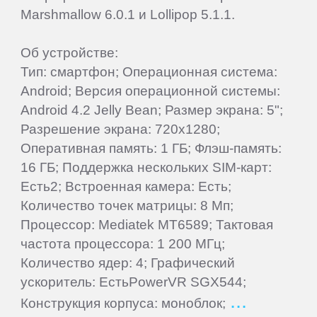
Marshmallow 6.0.1 и Lollipop 5.1.1.
IRBIS
Об устройстве:
iRiver
Тип: смартфон; Операционная система:
Android; Версия операционной системы:
Android 4.2 Jelly Bean; Размер экрана: 5";
iRU
Разрешение экрана: 720x1280;
Оперативная память: 1 ГБ; Флэш-память:
ITL
16 ГБ; Поддержка нескольких SIM-карт:
Есть2; Встроенная камера: Есть;
Keener
Количество точек матрицы: 8 Мп;
Процессор: Mediatek MT6589; Тактовая
Krez
частота процессора: 1 200 МГц;
Количество ядер: 4; Графический
ускоритель: ЕстьPowerVR SGX544;
Lark
Конструкция корпуса: моноблок;