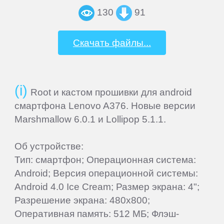
130
91
Explay
Скачать файлы...
Fly
Flycat
Root и кастом прошивки для android
смартфона Lenovo A376. Новые версии
Marshmallow 6.0.1 и Lollipop 5.1.1.
Fujitsu
Об устройстве:
General
Тип: смартфон; Операционная система:
Satellite
Android; Версия операционной системы:
Android 4.0 Ice Cream; Размер экрана: 4";
GEOFOX
Разрешение экрана: 480x800;
Оперативная память: 512 МБ; Флэш-