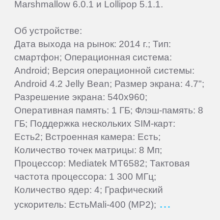
Marshmallow 6.0.1 и Lollipop 5.1.1.
Beholder
Об устройстве:
Дата выхода на рынок: 2014 г.; Тип:
смартфон; Операционная система:
Bliss
Android; Версия операционной системы:
Android 4.2 Jelly Bean; Размер экрана: 4.7";
BQ-
Разрешение экрана: 540x960;
Mobile
Оперативная память: 1 ГБ; Флэш-память: 8
ГБ; Поддержка нескольких SIM-карт:
Coby
Есть2; Встроенная камера: Есть;
Количество точек матрицы: 8 Мп;
Процессор: Mediatek MT6582; Тактовая
Creative
частота процессора: 1 300 МГц;
Количество ядер: 4; Графический
CrownMicro
ускоритель: ЕстьMali-400 (MP2);