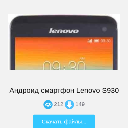
Rugtel
Runbo
Samsung
Senseit
Smarty
Snopow
Андроид смартфон Lenovo S930
212
149
Sony
Скачать файлы...
TeXet