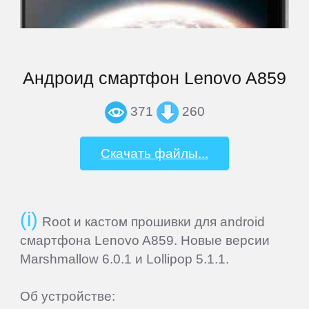
Newman
Nokia
Андроид смартфон Lenovo A859
Oinom
371
260
OnePlus
Скачать файлы...
Oppo
Root и кастом прошивки для android
Oukitel
смартфона Lenovo A859. Новые версии
Marshmallow 6.0.1 и Lollipop 5.1.1.
Oysters
Об устройстве: