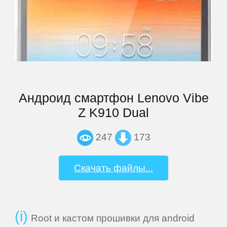
Prology
QUMO
Ritmix
Андроид смартфон Lenovo Vibe
Z K910 Dual
Roadmax
247
173
Rolsen
Скачать файлы...
Ross
and
Moor
Root и кастом прошивки для android