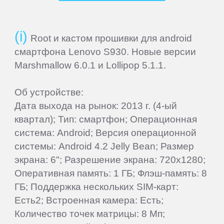
ThL
Root и кастом прошивки для android
смартфона Lenovo S930. Новые версии
Ulefone
Marshmallow 6.0.1 и Lollipop 5.1.1.
UMi
Об устройстве:
Дата выхода на рынок: 2013 г. (4-ый
Venso
квартал); Тип: смартфон; Операционная
система: Android; Версия операционной
системы: Android 4.2 Jelly Bean; Размер
Veon
экрана: 6"; Разрешение экрана: 720x1280;
Оперативная память: 1 ГБ; Флэш-память: 8
Vertex
ГБ; Поддержка нескольких SIM-карт:
Есть2; Встроенная камера: Есть;
Wexler
Количество точек матрицы: 8 Мп;