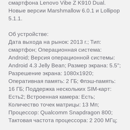
смартфона Lenovo Vibe Z K910 Dual.
Samsung
Новые версии Marshmallow 6.0.1 и Lollipop
5.1.1.
SeeMax
Об устройстве:
Дата выхода на рынок: 2013 г.; Тип:
SHIRU
смартфон; Операционная система:
Android; Версия операционной системы:
Smarty
Android 4.3 Jelly Bean; Размер экрана: 5.5";
Разрешение экрана: 1080x1920;
Sony
Оперативная память: 2 ГБ; Флэш-память:
16 ГБ; Поддержка нескольких SIM-карт:
Есть2; Встроенная камера: Есть;
Starway
Количество точек матрицы: 13 Мп;
Процессор: Qualcomm Snapdragon 800;
Sunlink
Тактовая частота процессора: 2 200 МГц;