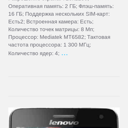
ПЛАНШЕТЫ
Оперативная память: 2 ГБ; Флэш-память:
16 ГБ; Поддержка нескольких SIM-карт:
3Q
Есть2; Встроенная камера: Есть;
Количество точек матрицы: 8 Мп;
Процессор: Mediatek MT6582; Тактовая
4Good
частота процессора: 1 300 МГц;
Количество ядер: 4;
Acer
ACME
Ainol
Alcatel
Aoson