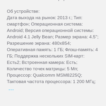
IRBIS
Об устройстве:
Дата выхода на рынок: 2013 г.; Тип:
iRiver
смартфон; Операционная система:
Android; Версия операционной системы:
Android 4.1 Jelly Bean; Размер экрана: 4.5";
iRU
Разрешение экрана: 480x854;
Оперативная память: 1 ГБ; Флэш-память: 4
ITL
ГБ; Поддержка нескольких SIM-карт:
Есть2; Встроенная камера: Есть;
Keener
Количество точек матрицы: 5 Мп;
Процессор: Qualcomm MSM8225Q;
Krez
Тактовая частота процессора: 1 200 МГц;
Lark