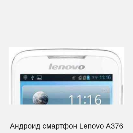
Cube
Daewoo
Dell
DEXP
Digma
eSTAR
Exeq
Андроид смартфон Lenovo A376
EXPERTS