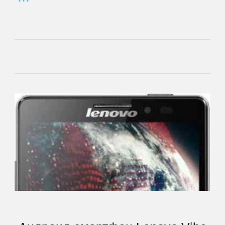
Supra
TELEFUNKEN
Tesla
TeXet
Toshiba
Tracer
Treelogic
Turbopad