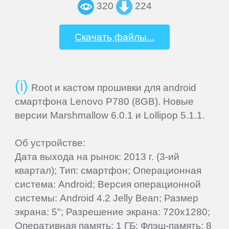
320
224
MSI
Скачать файлы...
Mystery
Nautilus
Root и кастом прошивки для android
смартфона Lenovo P780 (8GB). Новые
Nextbook
версии Marshmallow 6.0.1 и Lollipop 5.1.1.
Nokia
Об устройстве:
Дата выхода на рынок: 2013 г. (3-ий
квартал); Тип: смартфон; Операционная
Nvidia
система: Android; Версия операционной
системы: Android 4.2 Jelly Bean; Размер
OVERMAX
экрана: 5"; Разрешение экрана: 720x1280;
Оперативная память: 1 ГБ; Флэш-память: 8