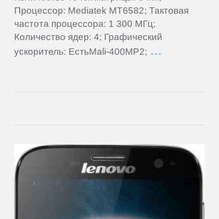
Процессор: Mediatek MT6582; Тактовая
частота процессора: 1 300 МГц;
Letv
Количество ядер: 4; Графический
ускоритель: ЕстьMali-400MP2;
LG
Mann
MEIZU
Micromax
Motorola
MyPhone