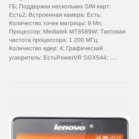
Oysters
ГБ; Поддержка нескольких SIM-карт:
Есть2; Встроенная камера: Есть;
Количество точек матрицы: 8 Мп;
Perfeo
Процессор: Mediatek MT6589W; Тактовая
частота процессора: 1 200 МГц;
PiPO
Количество ядер: 4; Графический
ускоритель: ЕстьPowerVR SGX544;
Plark
PocketBook
Point
of
View
Prestigio