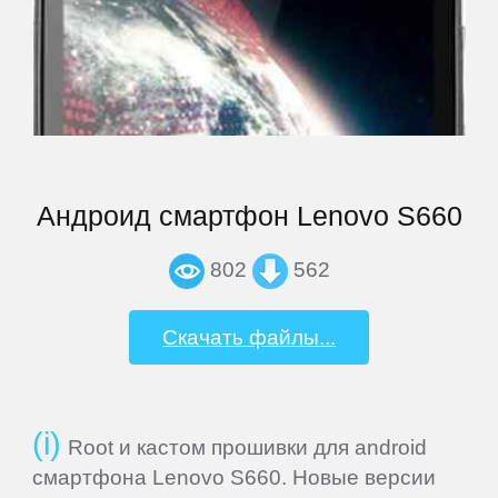
Archos
Armix
Assistant
Андроид смартфон Lenovo S660
ASUS
802
562
Barnes
Скачать файлы...
&
Noble
Root и кастом прошивки для android
bb-
смартфона Lenovo S660. Новые версии
mobile