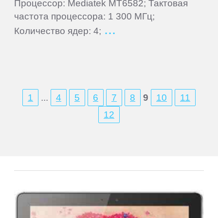
Процессор: Mediatek MT6582; Тактовая
Wileyfox
частота процессора: 1 300 МГц;
Количество ядер: 4;
Xiaomi
Yota
1
...
4
5
6
7
8
9
10
11
Zopo
12
ZTE