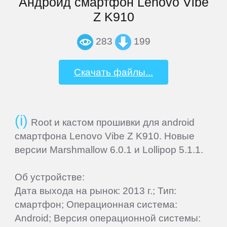
Андроид смартфон Lenovo Vibe
Z K910
VEDIA
283
199
Wexler
Скачать файлы...
Xiaomi
Root и кастом прошивки для android
Yarvik
смартфона Lenovo Vibe Z K910. Новые
версии Marshmallow 6.0.1 и Lollipop 5.1.1.
ZTE
Об устройстве:
СМАРТФОНЫ
Дата выхода на рынок: 2013 г.; Тип:
смартфон; Операционная система:
Acer
Android; Версия операционной системы: