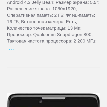
Android 4.3 Jelly Bean; Размер экрана: 5.5";
Разрешение экрана: 1080x1920;
Alcatel
Оперативная память: 2 ГБ; Флэш-память:
16 ГБ; Встроенная камера: Есть;
Archos
Количество точек матрицы: 13 Мп;
Процессор: Qualcomm Snapdragon 800;
Ark
Тактовая частота процессора: 2 200 МГц;
ASUS
BenQ
BlackBerry
Blackview