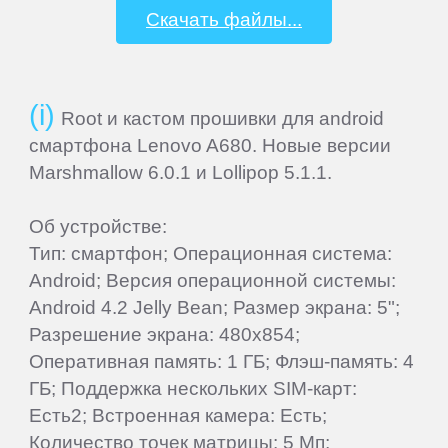
iocean
Скачать файлы...
iRU
Root и кастом прошивки для android
Iuni
смартфона Lenovo A680. Новые версии
Marshmallow 6.0.1 и Lollipop 5.1.1.
Jiayu
Об устройстве:
Jinga
Тип: смартфон; Операционная система:
Android; Версия операционной системы:
Android 4.2 Jelly Bean; Размер экрана: 5";
Keecoo
Разрешение экрана: 480x854;
Оперативная память: 1 ГБ; Флэш-память: 4
Keneksi
ГБ; Поддержка нескольких SIM-карт:
Есть2; Встроенная камера: Есть;
Lenovo
Количество точек матрицы: 5 Мп;