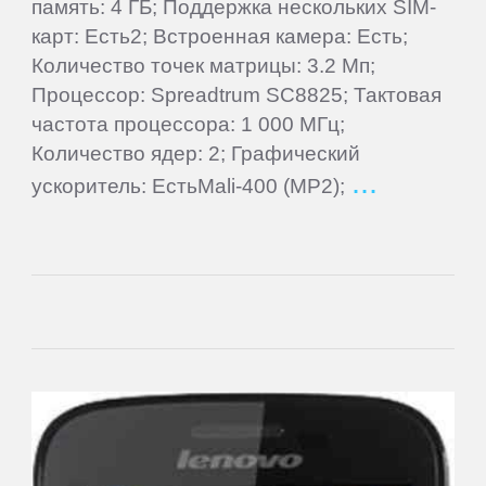
Gigaset
память: 4 ГБ; Поддержка нескольких SIM-
карт: Есть2; Встроенная камера: Есть;
Количество точек матрицы: 3.2 Мп;
Ginzzu
Процессор: Spreadtrum SC8825; Тактовая
частота процессора: 1 000 МГц;
Globex
Количество ядер: 2; Графический
ускоритель: ЕстьMali-400 (MP2);
Globus
Gmini
Goclever
Google
Haier