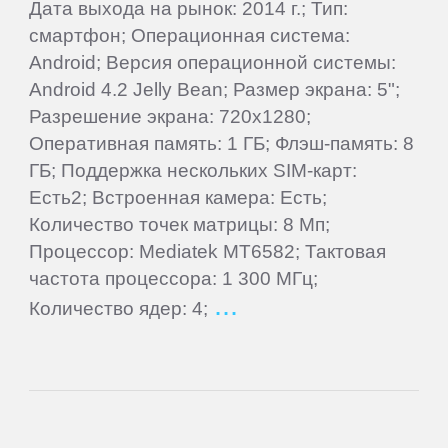
Дата выхода на рынок: 2014 г.; Тип:
Panasonic
смартфон; Операционная система:
Android; Версия операционной системы:
Philips
Android 4.2 Jelly Bean; Размер экрана: 5";
Разрешение экрана: 720x1280;
Prestigio
Оперативная память: 1 ГБ; Флэш-память: 8
ГБ; Поддержка нескольких SIM-карт:
Есть2; Встроенная камера: Есть;
QUMO
Количество точек матрицы: 8 Мп;
Процессор: Mediatek MT6582; Тактовая
Ritmix
частота процессора: 1 300 МГц;
Количество ядер: 4;
RitzViva
RugGear