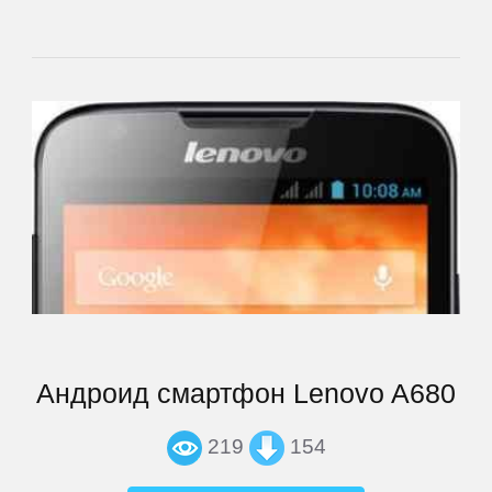
Goclever
Google
Highscreen
HTC
Huawei
Hugerock
Андроид смартфон Lenovo A680
iNew
219
154