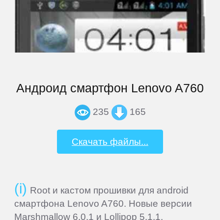
Highscreen
HP
HTC
Андроид смартфон Lenovo A760
235
165
Huawei
Скачать файлы...
iconBIT
Impression
Root и кастом прошивки для android
смартфона Lenovo A760. Новые версии
inch
Marshmallow 6.0.1 и Lollipop 5.1.1.