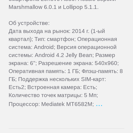
Marshmallow 6.0.1 и Lollipop 5.1.1.
Elephone
Об устройстве:
Explay
Дата выхода на рынок: 2014 г. (1-ый
квартал); Тип: смартфон; Операционная
Fly
система: Android; Версия операционной
системы: Android 4.2 Jelly Bean; Размер
экрана: 6"; Разрешение экрана: 540x960;
Flycat
Оперативная память: 1 ГБ; Флэш-память: 8
ГБ; Поддержка нескольких SIM-карт:
Gigabyte
Есть2; Встроенная камера: Есть;
Количество точек матрицы: 5 Мп;
Ginzzu
Процессор: Mediatek MT6582M;
Gionee