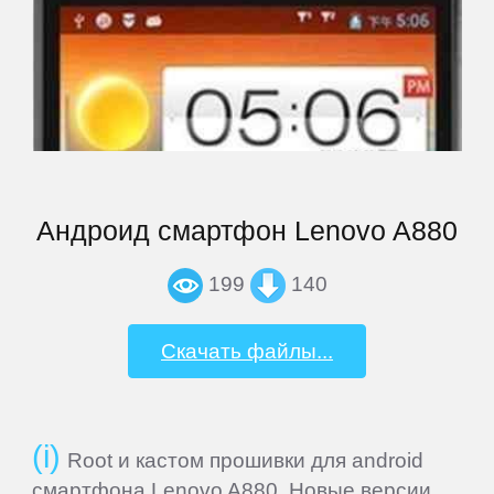
BQ
BQ-
Mobile
Bravis
Андроид смартфон Lenovo A880
Caterpillar
199
140
DEXP
Скачать файлы...
Digma
Root и кастом прошивки для android
Doogee
смартфона Lenovo A880. Новые версии