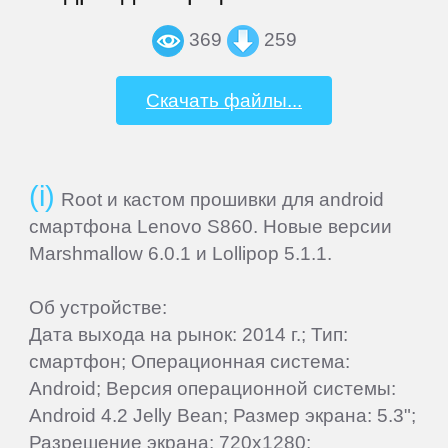
Home
369
259
Join
Скачать файлы...
Sign
In
Root и кастом прошивки для android
смартфона Lenovo S860. Новые версии
Contacts
Marshmallow 6.0.1 и Lollipop 5.1.1.
Об устройстве:
Add
Дата выхода на рынок: 2014 г.; Тип:
Firmware
смартфон; Операционная система:
Android; Версия операционной системы:
Sitemap
Android 4.2 Jelly Bean; Размер экрана: 5.3";
Разрешение экрана: 720x1280;