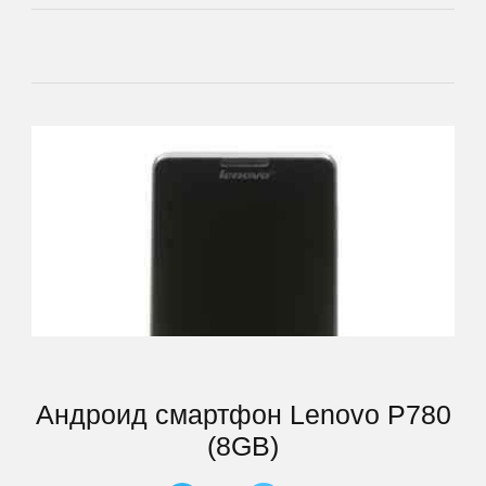
Lenovo
LG
Manta
Match
Tech
Mio
MODECOM
Андроид смартфон Lenovo P780
(8GB)
Motorola