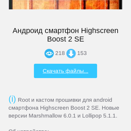
Nvidia
Андроид смартфон Highscreen
OVERMAX
Boost 2 SE
Oysters
218
153
Perfeo
Скачать файлы...
PiPO
Root и кастом прошивки для android
Plark
смартфона Highscreen Boost 2 SE. Новые
версии Marshmallow 6.0.1 и Lollipop 5.1.1.
PocketBook