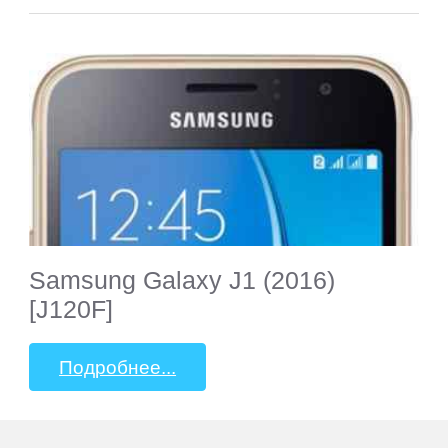
Hugerock
iNew
iocean
iRU
Samsung Galaxy J1 (2016)
Iuni
[J120F]
Jiayu
Подробнее...
Jinga