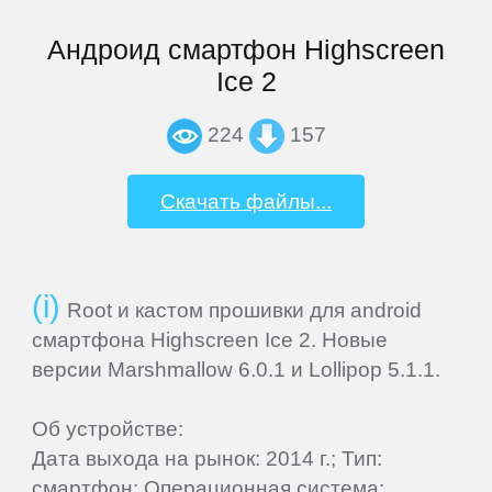
Add
Андроид смартфон Highscreen
Firmware
Ice 2
Sitemap
224
157
ПЛАНШЕТЫ
Скачать файлы...
3Q
Root и кастом прошивки для android
4Good
смартфона Highscreen Ice 2. Новые
версии Marshmallow 6.0.1 и Lollipop 5.1.1.
Acer
Об устройстве:
Дата выхода на рынок: 2014 г.; Тип:
ACME
смартфон; Операционная система: