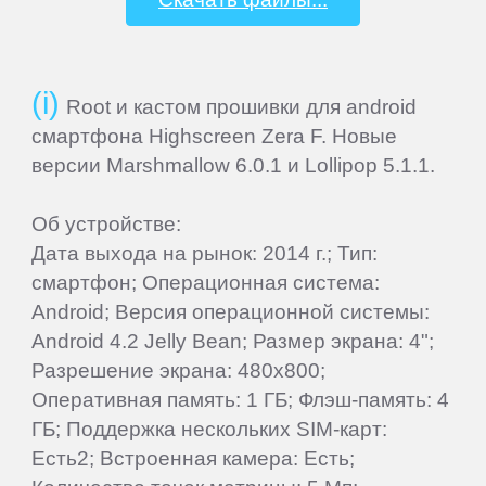
Starway
Root и кастом прошивки для android
Sunlink
смартфона Highscreen Zera F. Новые
версии Marshmallow 6.0.1 и Lollipop 5.1.1.
Supra
Об устройстве:
Дата выхода на рынок: 2014 г.; Тип:
TELEFUNKEN
смартфон; Операционная система:
Android; Версия операционной системы:
Tesla
Android 4.2 Jelly Bean; Размер экрана: 4";
Разрешение экрана: 480x800;
TeXet
Оперативная память: 1 ГБ; Флэш-память: 4
ГБ; Поддержка нескольких SIM-карт:
Есть2; Встроенная камера: Есть;
Toshiba