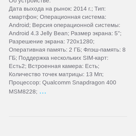
Об устройстве:
Дата выхода на рынок: 2014 г.; Тип:
Point
смартфон; Операционная система:
of
Android; Версия операционной системы:
View
Android 4.3 Jelly Bean; Размер экрана: 5";
Разрешение экрана: 720x1280;
Prestigio
Оперативная память: 2 ГБ; Флэш-память: 8
ГБ; Поддержка нескольких SIM-карт:
Prology
Есть2; Встроенная камера: Есть;
Количество точек матрицы: 13 Мп;
Процессор: Qualcomm Snapdragon 400
QUMO
MSM8228;
Ritmix
Roadmax