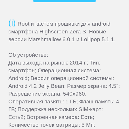
Krez
Root и кастом прошивки для android
смартфона Highscreen Zera S. Новые
Lark
версии Marshmallow 6.0.1 и Lollipop 5.1.1.
Lenovo
Об устройстве:
Дата выхода на рынок: 2014 г.; Тип:
LG
смартфон; Операционная система:
Android; Версия операционной системы:
Android 4.2 Jelly Bean; Размер экрана: 4.5";
Manta
Разрешение экрана: 540x960;
Оперативная память: 1 ГБ; Флэш-память: 4
Match
ГБ; Поддержка нескольких SIM-карт:
Tech
Есть2; Встроенная камера: Есть;
Количество точек матрицы: 5 Мп;