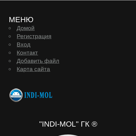
Keecoo
МЕНЮ
Keneksi
Домой
Регистрация
Вход
Lenovo
Контакт
Добавить файл
Letv
Карта сайта
LG
Mann
MEIZU
"INDI-MOL" ГК ®