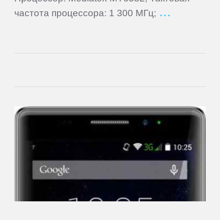
частота процессора: 1 300 МГц;
eSTAR
Exeq
EXPERTS
Explay
Fly
Flycat
Fujitsu