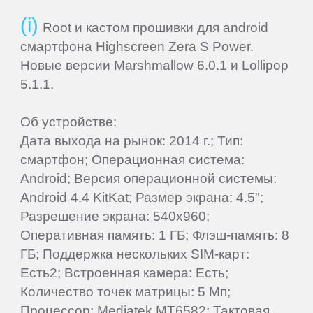
Root и кастом прошивки для android
Creative
смартфона Highscreen Zera S Power.
Новые версии Marshmallow 6.0.1 и Lollipop
CrownMicro
5.1.1.
Cube
Об устройстве:
Дата выхода на рынок: 2014 г.; Тип:
смартфон; Операционная система:
Daewoo
Android; Версия операционной системы:
Android 4.4 KitKat; Размер экрана: 4.5";
Dell
Разрешение экрана: 540x960;
Оперативная память: 1 ГБ; Флэш-память: 8
DEXP
ГБ; Поддержка нескольких SIM-карт:
Есть2; Встроенная камера: Есть;
Количество точек матрицы: 5 Мп;
Digma
Процессор: Mediatek MT6582; Тактовая