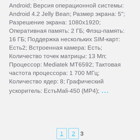
BenQ
Android; Версия операционной системы:
Android 4.2 Jelly Bean; Размер экрана: 5";
BlackBerry
Разрешение экрана: 1080x1920;
Оперативная память: 2 ГБ; Флэш-память:
16 ГБ; Поддержка нескольких SIM-карт:
Blackview
Есть2; Встроенная камера: Есть;
Количество точек матрицы: 13 Мп;
BQ
Процессор: Mediatek MT6592; Тактовая
частота процессора: 1 700 МГц;
BQ-
Количество ядер: 8; Графический
Mobile
ускоритель: ЕстьMali-450 (MP4);
Bravis
Caterpillar
1
2
3