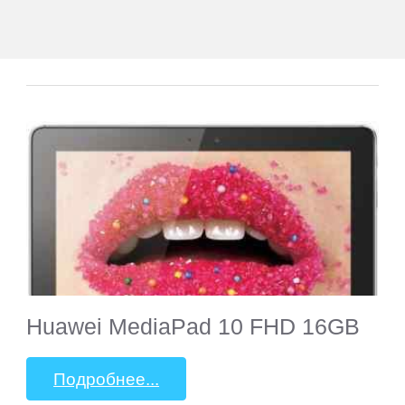
DEXP
Digma
Doogee
Elephone
Explay
Fly
Huawei MediaPad 10 FHD 16GB
Flycat
Подробнее...
Gigabyte