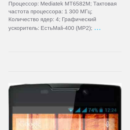
Mio
Процессор: Mediatek MT6582M; Тактовая
частота процессора: 1 300 МГц;
Количество ядер: 4; Графический
MODECOM
ускоритель: ЕстьMali-400 (MP2);
Motorola
MSI
Mystery
Nautilus
Nextbook
Nokia