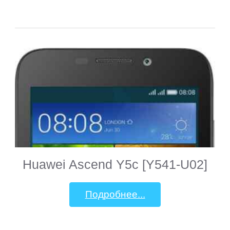
Ginzzu
Gionee
Goclever
Google
Highscreen
Huawei Ascend Y5c [Y541-U02]
HTC
Подробнее...
Huawei