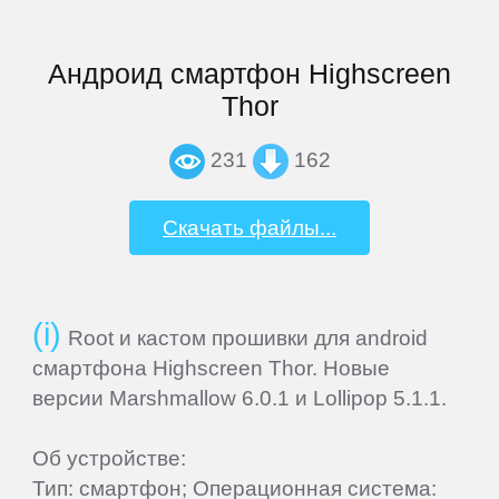
ZTE
Андроид смартфон Highscreen
СМАРТФОНЫ
Thor
Acer
231
162
Alcatel
Скачать файлы...
Archos
Root и кастом прошивки для android
Ark
смартфона Highscreen Thor. Новые
версии Marshmallow 6.0.1 и Lollipop 5.1.1.
ASUS
Об устройстве:
Тип: смартфон; Операционная система: