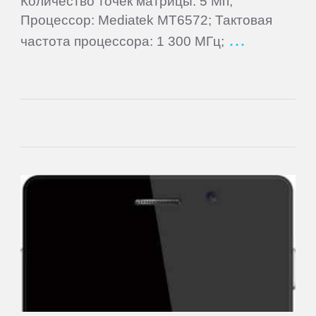
Количество точек матрицы: 5 Мп;
Процессор: Mediatek MT6572; Тактовая
Tracer
частота процессора: 1 300 МГц;
Treelogic
Turbopad
VEDIA
Wexler
Xiaomi
Yarvik