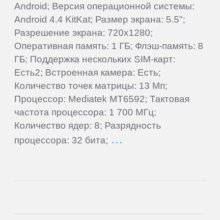
Android; Версия операционной системы:
Goclever
Android 4.4 KitKat; Размер экрана: 5.5";
Разрешение экрана: 720x1280;
Google
Оперативная память: 1 ГБ; Флэш-память: 8
ГБ; Поддержка нескольких SIM-карт:
Есть2; Встроенная камера: Есть;
Haier
Количество точек матрицы: 13 Мп;
Процессор: Mediatek MT6592; Тактовая
Highscreen
частота процессора: 1 700 МГц;
Количество ядер: 8; Разрядность
HP
процессора: 32 бита;
HTC
Huawei