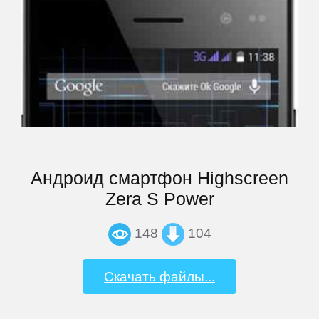
Barnes
&
Noble
bb-
mobile
Beholder
Андроид смартфон Highscreen
Zera S Power
Bliss
148
104
BQ-
Mobile
Скачать файлы...
Coby