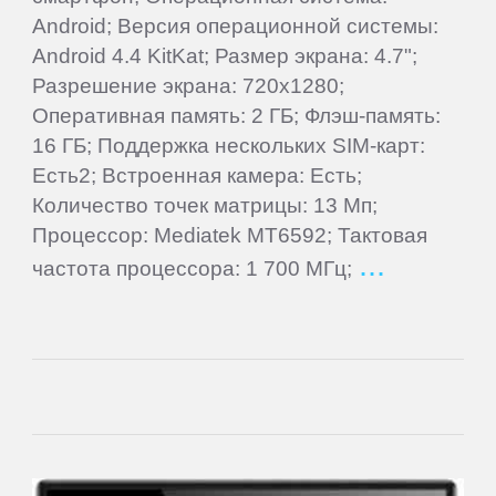
Android; Версия операционной системы:
Ainol
Android 4.4 KitKat; Размер экрана: 4.7";
Разрешение экрана: 720x1280;
Alcatel
Оперативная память: 2 ГБ; Флэш-память:
16 ГБ; Поддержка нескольких SIM-карт:
Aoson
Есть2; Встроенная камера: Есть;
Количество точек матрицы: 13 Мп;
Процессор: Mediatek MT6592; Тактовая
Archos
частота процессора: 1 700 МГц;
Armix
Assistant
ASUS