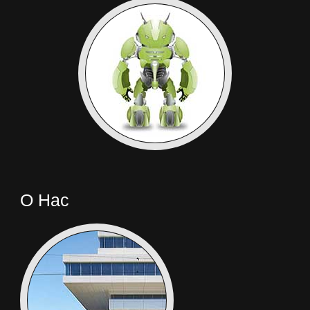
Micromax
Motorola
MyPhone
Newman
Nokia
О Нас
Oinom
OnePlus
Oppo