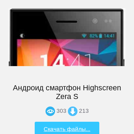
iconBIT
Impression
inch
IRBIS
iRiver
Андроид смартфон Highscreen
Zera S
iRU
303
213
ITL
Скачать файлы...
Keener