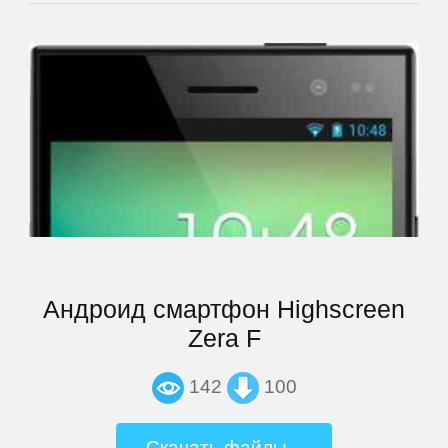
Rolsen
Ross
and
Moor
Samsung
SeeMax
Андроид смартфон Highscreen
SHIRU
Zera F
Smarty
142
100
Sony
Скачать файлы...