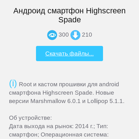
General
Андроид смартфон Highscreen
Satellite
Spade
GEOFOX
300
210
Gigaset
Скачать файлы...
Ginzzu
Root и кастом прошивки для android
Globex
смартфона Highscreen Spade. Новые
версии Marshmallow 6.0.1 и Lollipop 5.1.1.
Globus
Об устройстве:
Дата выхода на рынок: 2014 г.; Тип:
Gmini
смартфон; Операционная система: