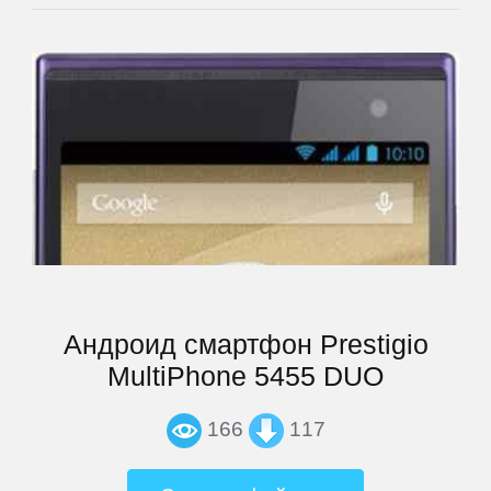
ThL
Ulefone
UMi
Venso
Veon
Андроид смартфон Prestigio
MultiPhone 5455 DUO
Vertex
166
117
Wexler