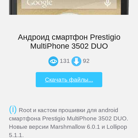
VEDIA
Андроид смартфон Prestigio
Wexler
MultiPhone 3502 DUO
Xiaomi
131
92
Yarvik
Скачать файлы...
ZTE
Root и кастом прошивки для android
СМАРТФОНЫ
смартфона Prestigio MultiPhone 3502 DUO.
Новые версии Marshmallow 6.0.1 и Lollipop
Acer
5.1.1.