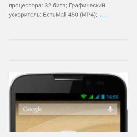
процессора: 32 бита; Графический
Newman
ускоритель: ЕстьMali-450 (MP4);
Nokia
Oinom
OnePlus
Oppo
Oukitel
Oysters