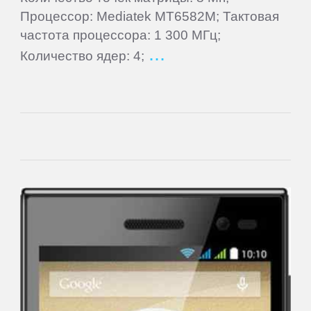
Cube
Процессор: Mediatek MT6582M; Тактовая
частота процессора: 1 300 МГц;
Daewoo
Количество ядер: 4;
Dell
DEXP
Digma
eSTAR
Exeq
EXPERTS