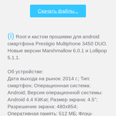
Elephone
Скачать файлы...
Explay
Root и кастом прошивки для android
Fly
смартфона Prestigio Multiphone 3450 DUO.
Новые версии Marshmallow 6.0.1 и Lollipop
Flycat
5.1.1.
Об устройстве:
Gigabyte
Дата выхода на рынок: 2014 г.; Тип:
смартфон; Операционная система:
Ginzzu
Android; Версия операционной системы:
Android 4.4 KitKat; Размер экрана: 4.5";
Gionee
Разрешение экрана: 480x854;
Оперативная память: 512 МБ; Флэш-