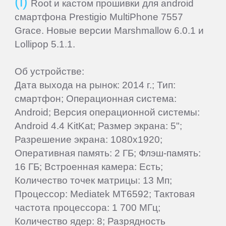
Root и кастом прошивки для android
смартфона Prestigio MultiPhone 7557
Letv
Grace. Новые версии Marshmallow 6.0.1 и
Lollipop 5.1.1.
LG
Об устройстве:
Дата выхода на рынок: 2014 г.; Тип:
Mann
смартфон; Операционная система:
Android; Версия операционной системы:
MEIZU
Android 4.4 KitKat; Размер экрана: 5";
Разрешение экрана: 1080x1920;
Micromax
Оперативная память: 2 ГБ; Флэш-память:
16 ГБ; Встроенная камера: Есть;
Количество точек матрицы: 13 Мп;
Motorola
Процессор: Mediatek MT6592; Тактовая
частота процессора: 1 700 МГц;
MyPhone
Количество ядер: 8; Разрядность