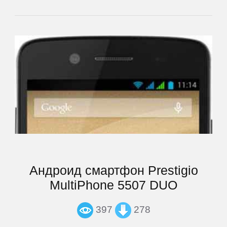
Prology
QUMO
Ritmix
Roadmax
Rolsen
Андроид смартфон Prestigio
Ross
MultiPhone 5507 DUO
and
Moor
397
278