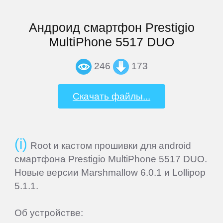
Panasonic
Андроид смартфон Prestigio
Philips
MultiPhone 5517 DUO
246
173
Prestigio
Скачать файлы...
QUMO
Ritmix
Root и кастом прошивки для android
смартфона Prestigio MultiPhone 5517 DUO.
RitzViva
Новые версии Marshmallow 6.0.1 и Lollipop
5.1.1.
RugGear
Об устройстве: