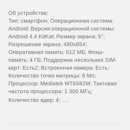
Alcatel
Об устройстве:
Тип: смартфон; Операционная система:
Android; Версия операционной системы:
Archos
Android 4.4 KitKat; Размер экрана: 5";
Разрешение экрана: 480x854;
Ark
Оперативная память: 512 МБ; Флэш-
память: 4 ГБ; Поддержка нескольких SIM-
ASUS
карт: Есть2; Встроенная камера: Есть;
Количество точек матрицы: 8 Мп;
BenQ
Процессор: Mediatek MT6582M; Тактовая
частота процессора: 1 300 МГц;
Количество ядер: 4;
BlackBerry
Blackview