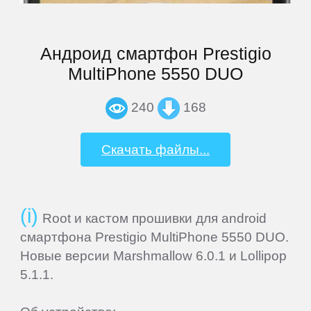
MSI
Андроид смартфон Prestigio
Mystery
MultiPhone 5550 DUO
Nautilus
240
168
Nextbook
Скачать файлы...
Nokia
Root и кастом прошивки для android
Nvidia
смартфона Prestigio MultiPhone 5550 DUO.
Новые версии Marshmallow 6.0.1 и Lollipop
5.1.1.
OVERMAX