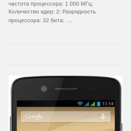
частота процессора: 1 000 МГц;
Lenovo
Количество ядер: 2; Разрядность
процессора: 32 бита;
LG
Manta
Match
Tech
Mio
MODECOM
Motorola