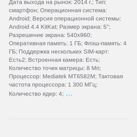
Rugtel
Дата выхода на рынок: 2014 г.; Тип:
смартфон; Операционная система:
Android; Версия операционной системы:
Runbo
Android 4.4 KitKat; Размер экрана: 5";
Разрешение экрана: 540x960;
Samsung
Оперативная память: 1 ГБ; Флэш-память: 4
ГБ; Поддержка нескольких SIM-карт:
Senseit
Есть2; Встроенная камера: Есть;
Количество точек матрицы: 8 Мп;
Smarty
Процессор: Mediatek MT6582M; Тактовая
частота процессора: 1 300 МГц;
Количество ядер: 4;
Snopow
Sony
TeXet