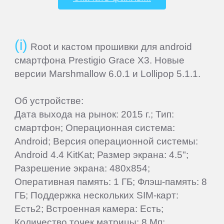
Beholder
Root и кастом прошивки для android
Bliss
смартфона Prestigio Grace X3. Новые
версии Marshmallow 6.0.1 и Lollipop 5.1.1.
BQ-
Об устройстве:
Mobile
Дата выхода на рынок: 2015 г.; Тип:
смартфон; Операционная система:
Coby
Android; Версия операционной системы:
Android 4.4 KitKat; Размер экрана: 4.5";
Creative
Разрешение экрана: 480x854;
Оперативная память: 1 ГБ; Флэш-память: 8
ГБ; Поддержка нескольких SIM-карт:
CrownMicro
Есть2; Встроенная камера: Есть;
Количество точек матрицы: 8 Мп;