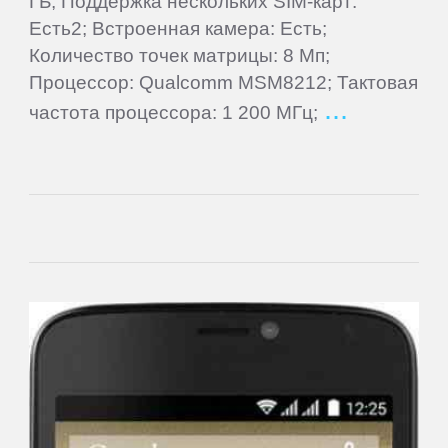
ГБ; Поддержка нескольких SIM-карт:
Supra
Есть2; Встроенная камера: Есть;
Количество точек матрицы: 8 Мп;
TELEFUNKEN
Процессор: Qualcomm MSM8212; Тактовая
частота процессора: 1 200 МГц;
Tesla
TeXet
Toshiba
Tracer
Treelogic
Turbopad