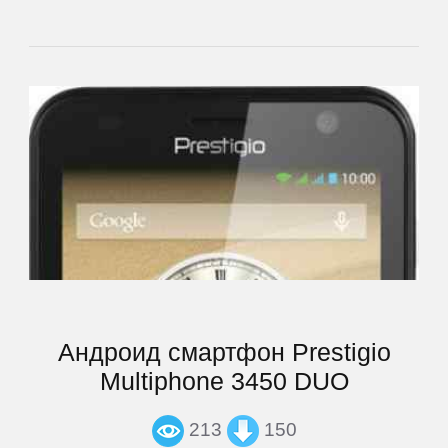
BQ
BQ-
Mobile
Bravis
Caterpillar
DEXP
Андроид смартфон Prestigio
Digma
Multiphone 3450 DUO
Doogee
213
150