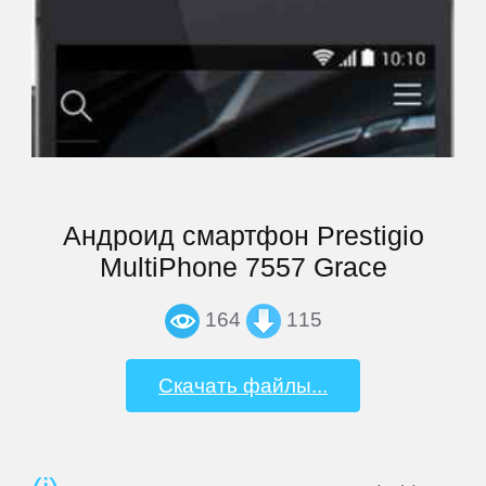
iocean
iRU
Iuni
Jiayu
Андроид смартфон Prestigio
MultiPhone 7557 Grace
Jinga
164
115
Keecoo
Скачать файлы...
Keneksi
Lenovo