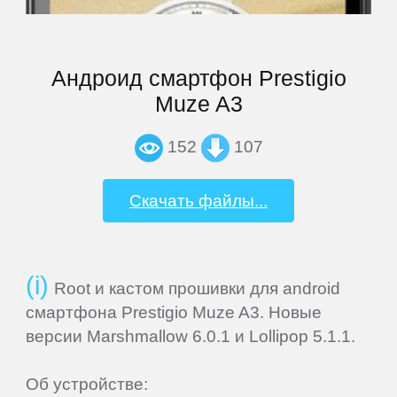
Explay
Андроид смартфон Prestigio
Muze A3
Fly
152
107
Flycat
Скачать файлы...
Fujitsu
General
Root и кастом прошивки для android
Satellite
смартфона Prestigio Muze A3. Новые
версии Marshmallow 6.0.1 и Lollipop 5.1.1.
GEOFOX
Об устройстве: