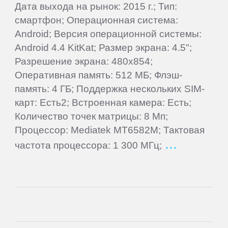
Gigaset
Дата выхода на рынок: 2015 г.; Тип:
смартфон; Операционная система:
Ginzzu
Android; Версия операционной системы:
Android 4.4 KitKat; Размер экрана: 4.5";
Разрешение экрана: 480x854;
Globex
Оперативная память: 512 МБ; Флэш-
память: 4 ГБ; Поддержка нескольких SIM-
Globus
карт: Есть2; Встроенная камера: Есть;
Количество точек матрицы: 8 Мп;
Gmini
Процессор: Mediatek MT6582M; Тактовая
частота процессора: 1 300 МГц;
Goclever
Google
Haier