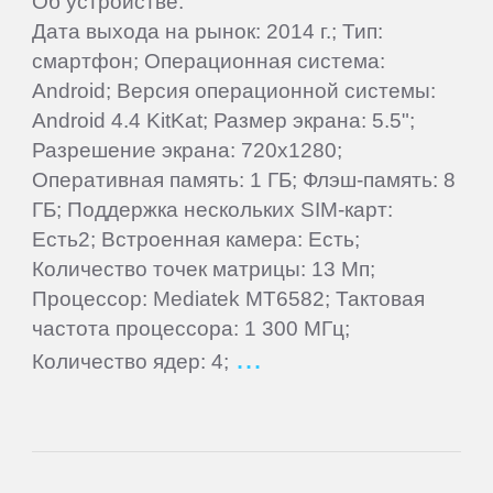
Об устройстве:
Oysters
Дата выхода на рынок: 2014 г.; Тип:
смартфон; Операционная система:
Perfeo
Android; Версия операционной системы:
Android 4.4 KitKat; Размер экрана: 5.5";
PiPO
Разрешение экрана: 720x1280;
Оперативная память: 1 ГБ; Флэш-память: 8
ГБ; Поддержка нескольких SIM-карт:
Plark
Есть2; Встроенная камера: Есть;
Количество точек матрицы: 13 Мп;
PocketBook
Процессор: Mediatek MT6582; Тактовая
частота процессора: 1 300 МГц;
Point
Количество ядер: 4;
of
View
Prestigio