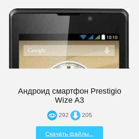
Highscreen
HP
HTC
Huawei
Андроид смартфон Prestigio
iconBIT
Wize A3
Impression
292
205
inch
Скачать файлы...