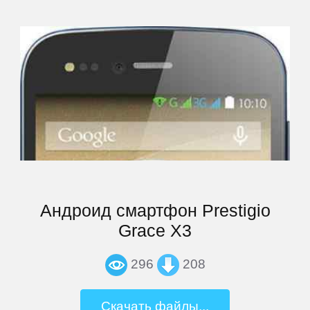
Archos
Armix
Assistant
ASUS
Андроид смартфон Prestigio
Barnes
&
Grace X3
Noble
296
208
bb-
Скачать файлы...
mobile