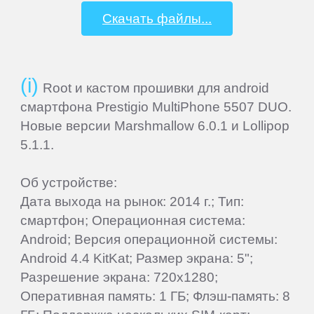
Скачать файлы...
Samsung
SeeMax
Root и кастом прошивки для android
SHIRU
смартфона Prestigio MultiPhone 5507 DUO.
Новые версии Marshmallow 6.0.1 и Lollipop
5.1.1.
Smarty
Об устройстве:
Sony
Дата выхода на рынок: 2014 г.; Тип:
смартфон; Операционная система:
Starway
Android; Версия операционной системы:
Android 4.4 KitKat; Размер экрана: 5";
Разрешение экрана: 720x1280;
Sunlink
Оперативная память: 1 ГБ; Флэш-память: 8