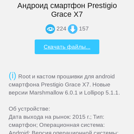
Андроид смартфон Prestigio
Home
Grace X7
224
157
Join
Скачать файлы...
Sign
In
Contacts
Root и кастом прошивки для android
смартфона Prestigio Grace X7. Новые
Add
версии Marshmallow 6.0.1 и Lollipop 5.1.1.
Firmware
Об устройстве:
Дата выхода на рынок: 2015 г.; Тип:
Sitemap
смартфон; Операционная система:
Android; Версия операционной системы: