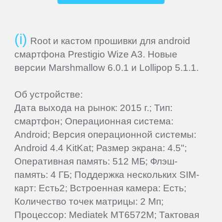
IRBIS
Root и кастом прошивки для android
iRiver
смартфона Prestigio Wize A3. Новые
версии Marshmallow 6.0.1 и Lollipop 5.1.1.
iRU
Об устройстве:
Дата выхода на рынок: 2015 г.; Тип:
ITL
смартфон; Операционная система:
Android; Версия операционной системы:
Keener
Android 4.4 KitKat; Размер экрана: 4.5";
Оперативная память: 512 МБ; Флэш-
Krez
память: 4 ГБ; Поддержка нескольких SIM-
карт: Есть2; Встроенная камера: Есть;
Lark
Количество точек матрицы: 2 Мп;
Процессор: Mediatek MT6572M; Тактовая