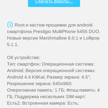
Скачать файлы...
Wileyfox
Xiaomi
Root и кастом прошивки для android
смартфона Prestigio MultiPhone 5455 DUO.
Yota
Новые версии Marshmallow 6.0.1 и Lollipop
5.1.1.
Zopo
Об устройстве:
Тип: смартфон; Операционная система:
ZTE
Android; Версия операционной системы:
Android 4.4 KitKat; Размер экрана: 4.5";
Разрешение экрана: 540x960;
Оперативная память: 1 ГБ; Флэш-память: 4
ГБ; Поддержка нескольких SIM-карт:
Есть2; Встроенная камера: Есть;