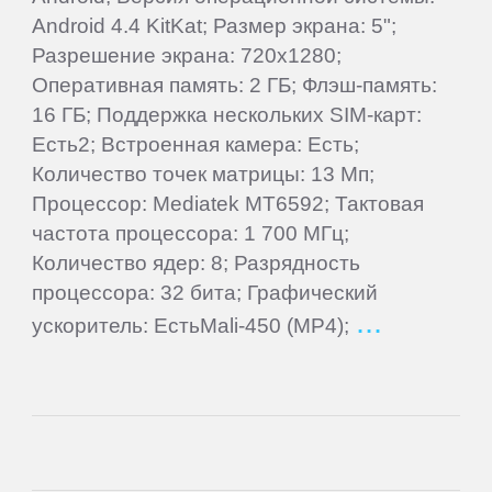
ПЛАНШЕТЫ
Android 4.4 KitKat; Размер экрана: 5";
Разрешение экрана: 720x1280;
3Q
Оперативная память: 2 ГБ; Флэш-память:
16 ГБ; Поддержка нескольких SIM-карт:
Есть2; Встроенная камера: Есть;
4Good
Количество точек матрицы: 13 Мп;
Процессор: Mediatek MT6592; Тактовая
Acer
частота процессора: 1 700 МГц;
Количество ядер: 8; Разрядность
ACME
процессора: 32 бита; Графический
ускоритель: ЕстьMali-450 (MP4);
Ainol
Alcatel
Aoson