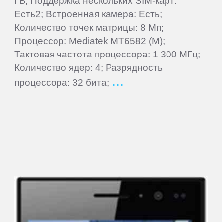
ГБ; Поддержка нескольких SIM-карт:
Supra
Есть2; Встроенная камера: Есть;
Количество точек матрицы: 8 Мп;
TELEFUNKEN
Процессор: Mediatek MT6582 (M);
Тактовая частота процессора: 1 300 МГц;
Tesla
Количество ядер: 4; Разрядность
процессора: 32 бита;
TeXet
Toshiba
Tracer
Treelogic
Turbopad