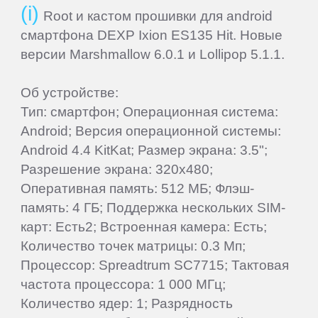
Root и кастом прошивки для android
Wileyfox
смартфона DEXP Ixion ES135 Hit. Новые
версии Marshmallow 6.0.1 и Lollipop 5.1.1.
Xiaomi
Об устройстве:
Yota
Тип: смартфон; Операционная система:
Android; Версия операционной системы:
Android 4.4 KitKat; Размер экрана: 3.5";
Zopo
Разрешение экрана: 320x480;
Оперативная память: 512 МБ; Флэш-
ZTE
память: 4 ГБ; Поддержка нескольких SIM-
карт: Есть2; Встроенная камера: Есть;
Количество точек матрицы: 0.3 Мп;
Процессор: Spreadtrum SC7715; Тактовая
частота процессора: 1 000 МГц;
Количество ядер: 1; Разрядность