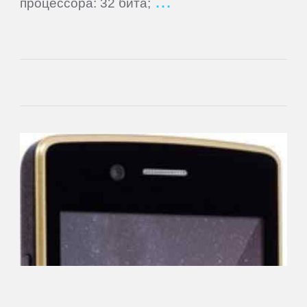
процессора: 32 бита;
BQ
BQ-
Mobile
Bravis
Caterpillar
DEXP
Digma
Doogee