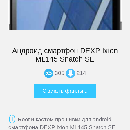
VEDIA
Wexler
Андроид смартфон DEXP Ixion
Xiaomi
ML145 Snatch SE
Yarvik
305
214
ZTE
Скачать файлы...
СМАРТФОНЫ
Root и кастом прошивки для android
Acer
смартфона DEXP Ixion ML145 Snatch SE.