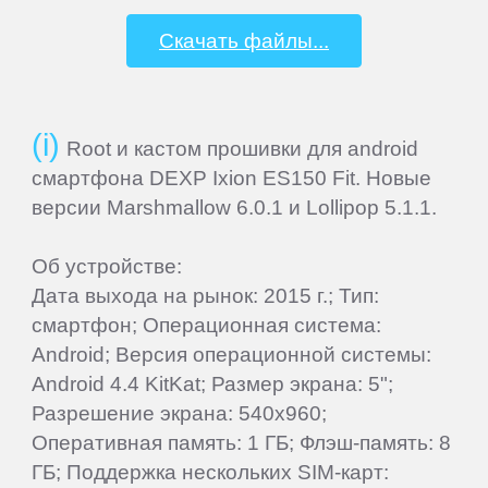
IRBIS
Скачать файлы...
iRiver
Root и кастом прошивки для android
iRU
смартфона DEXP Ixion ES150 Fit. Новые
версии Marshmallow 6.0.1 и Lollipop 5.1.1.
ITL
Об устройстве:
Дата выхода на рынок: 2015 г.; Тип:
Keener
смартфон; Операционная система:
Android; Версия операционной системы:
Krez
Android 4.4 KitKat; Размер экрана: 5";
Разрешение экрана: 540x960;
Lark
Оперативная память: 1 ГБ; Флэш-память: 8
ГБ; Поддержка нескольких SIM-карт: