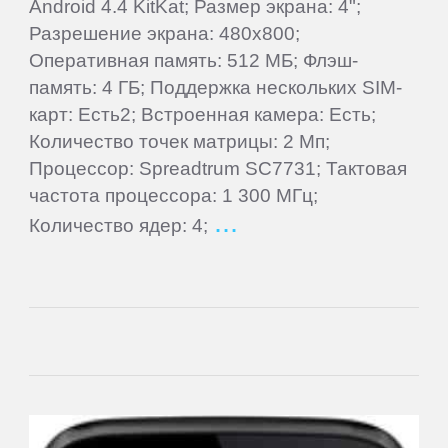
Rugtel
Android 4.4 KitKat; Размер экрана: 4";
Разрешение экрана: 480x800;
Оперативная память: 512 МБ; Флэш-
Runbo
память: 4 ГБ; Поддержка нескольких SIM-
карт: Есть2; Встроенная камера: Есть;
Samsung
Количество точек матрицы: 2 Мп;
Процессор: Spreadtrum SC7731; Тактовая
Senseit
частота процессора: 1 300 МГц;
Количество ядер: 4;
Smarty
Snopow
Sony
TeXet