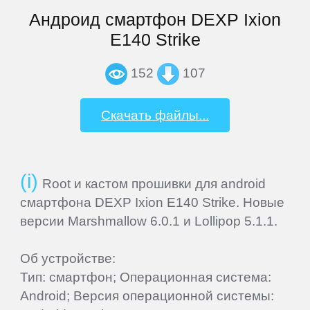
Panasonic
Андроид смартфон DEXP Ixion
E140 Strike
Philips
152
107
Prestigio
Скачать файлы...
QUMO
Ritmix
Root и кастом прошивки для android
смартфона DEXP Ixion E140 Strike. Новые
версии Marshmallow 6.0.1 и Lollipop 5.1.1.
RitzViva
Об устройстве:
RugGear
Тип: смартфон; Операционная система:
Android; Версия операционной системы: