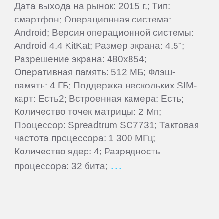
Gigaset
Дата выхода на рынок: 2015 г.; Тип:
смартфон; Операционная система:
Ginzzu
Android; Версия операционной системы:
Android 4.4 KitKat; Размер экрана: 4.5";
Разрешение экрана: 480x854;
Globex
Оперативная память: 512 МБ; Флэш-
память: 4 ГБ; Поддержка нескольких SIM-
Globus
карт: Есть2; Встроенная камера: Есть;
Количество точек матрицы: 2 Мп;
Gmini
Процессор: Spreadtrum SC7731; Тактовая
частота процессора: 1 300 МГц;
Количество ядер: 4; Разрядность
Goclever
процессора: 32 бита;
Google
Haier