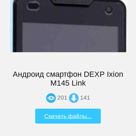
iocean
iRU
Iuni
Jiayu
Андроид смартфон DEXP Ixion
Jinga
M145 Link
Keecoo
201
141
Keneksi
Скачать файлы...
Lenovo