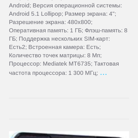
Android; Версия операционной системы:
Goclever
Android 5.1 Lollipop; Размер экрана: 4";
Разрешение экрана: 480x800;
Google
Оперативная память: 1 ГБ; Флэш-память: 8
ГБ; Поддержка нескольких SIM-карт:
Highscreen
Есть2; Встроенная камера: Есть;
Количество точек матрицы: 8 Мп;
HTC
Процессор: Mediatek MT6735; Тактовая
частота процессора: 1 300 МГц;
Huawei
Hugerock
iNew