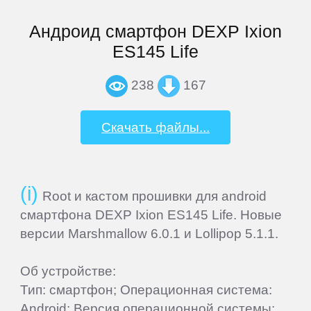
Home
Андроид смартфон DEXP Ixion
ES145 Life
Join
238
167
Sign
Скачать файлы...
In
Contacts
Root и кастом прошивки для android
Add
смартфона DEXP Ixion ES145 Life. Новые
Firmware
версии Marshmallow 6.0.1 и Lollipop 5.1.1.
Об устройстве:
Sitemap
Тип: смартфон; Операционная система:
Android; Версия операционной системы: