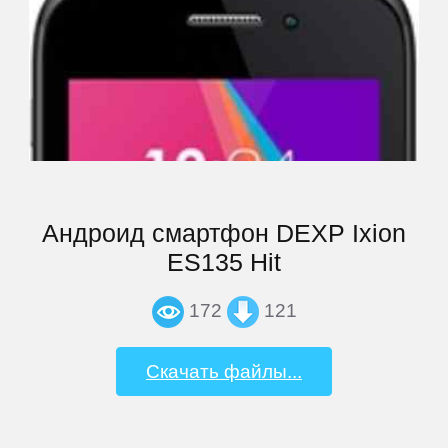
ThL
Ulefone
UMi
Андроид смартфон DEXP Ixion
Venso
ES135 Hit
Veon
172
121
Vertex
Скачать файлы...
Wexler