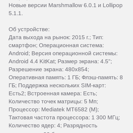
Новые версии Marshmallow 6.0.1 и Lollipop
Alcatel
5.1.1.
Об устройстве:
Archos
Дата выхода на рынок: 2015 г.; Тип:
смартфон; Операционная система:
Ark
Android; Версия операционной системы:
Android 4.4 KitKat; Размер экрана: 4.5";
ASUS
Разрешение экрана: 480x854;
Оперативная память: 1 ГБ; Флэш-память: 8
BenQ
ГБ; Поддержка нескольких SIM-карт:
Есть2; Встроенная камера: Есть;
Количество точек матрицы: 5 Мп;
BlackBerry
Процессор: Mediatek MT6582 (M);
Тактовая частота процессора: 1 300 МГц;
Blackview
Количество ядер: 4; Разрядность