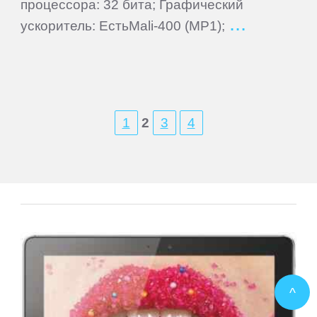
процессора: 32 бита; Графический
ускоритель: ЕстьMali-400 (MP1);
1
2
3
4
^