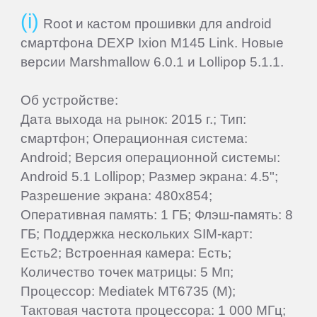
Root и кастом прошивки для android
Letv
смартфона DEXP Ixion M145 Link. Новые
версии Marshmallow 6.0.1 и Lollipop 5.1.1.
LG
Об устройстве:
Дата выхода на рынок: 2015 г.; Тип:
Mann
смартфон; Операционная система:
Android; Версия операционной системы:
MEIZU
Android 5.1 Lollipop; Размер экрана: 4.5";
Разрешение экрана: 480x854;
Micromax
Оперативная память: 1 ГБ; Флэш-память: 8
ГБ; Поддержка нескольких SIM-карт:
Есть2; Встроенная камера: Есть;
Motorola
Количество точек матрицы: 5 Мп;
Процессор: Mediatek MT6735 (M);
MyPhone
Тактовая частота процессора: 1 000 МГц;