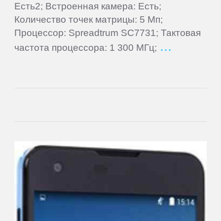
Есть2; Встроенная камера: Есть;
Lenovo
Количество точек матрицы: 5 Мп;
Процессор: Spreadtrum SC7731; Тактовая
LG
частота процессора: 1 300 МГц;
Manta
Match
Tech
Mio
MODECOM
Motorola