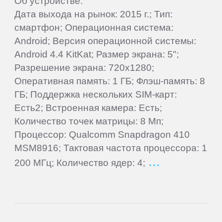
Об устройстве:
Oysters
Дата выхода на рынок: 2015 г.; Тип:
смартфон; Операционная система:
Perfeo
Android; Версия операционной системы:
Android 4.4 KitKat; Размер экрана: 5";
PiPO
Разрешение экрана: 720x1280;
Оперативная память: 1 ГБ; Флэш-память: 8
ГБ; Поддержка нескольких SIM-карт:
Plark
Есть2; Встроенная камера: Есть;
Количество точек матрицы: 8 Мп;
PocketBook
Процессор: Qualcomm Snapdragon 410
MSM8916; Тактовая частота процессора: 1
Point
200 МГц; Количество ядер: 4;
of
View
Prestigio