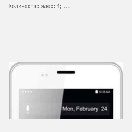
Количество ядер: 4;
Newman
Nokia
Oinom
OnePlus
Oppo
Oukitel
Oysters