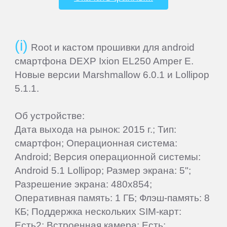
Beholder
Root и кастом прошивки для android
Bliss
смартфона DEXP Ixion EL250 Amper E.
Новые версии Marshmallow 6.0.1 и Lollipop
5.1.1.
BQ-
Mobile
Об устройстве:
Дата выхода на рынок: 2015 г.; Тип:
Coby
смартфон; Операционная система:
Android; Версия операционной системы:
Creative
Android 5.1 Lollipop; Размер экрана: 5";
Разрешение экрана: 480x854;
Оперативная память: 1 ГБ; Флэш-память: 8
CrownMicro
КБ; Поддержка нескольких SIM-карт:
Есть2; Встроенная камера: Есть;