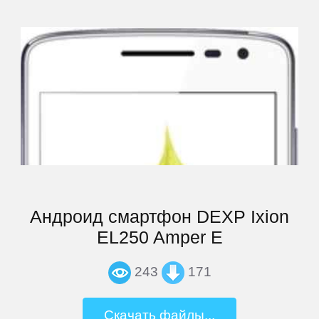
Archos
Armix
Assistant
ASUS
Андроид смартфон DEXP Ixion
Barnes
&
EL250 Amper E
Noble
243
171
bb-
Скачать файлы...
mobile