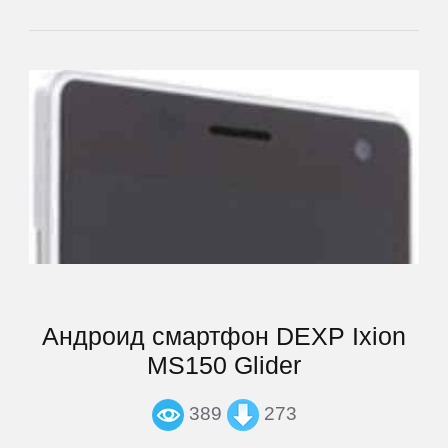
Prology
QUMO
Ritmix
Roadmax
Rolsen
Андроид смартфон DEXP Ixion
Ross
MS150 Glider
and
Moor
389
273