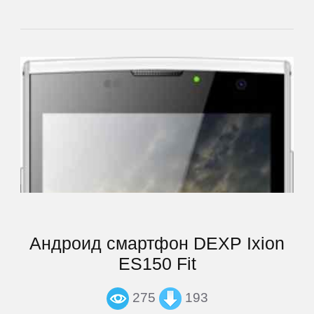
Highscreen
HP
HTC
Huawei
iconBIT
Андроид смартфон DEXP Ixion
Impression
ES150 Fit
inch
275
193