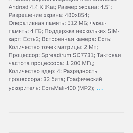
ПЛАНШЕТЫ
Android 4.4 KitKat; Размер экрана: 4.5";
Разрешение экрана: 480x854;
3Q
Оперативная память: 512 МБ; Флэш-
память: 4 ГБ; Поддержка нескольких SIM-
карт: Есть2; Встроенная камера: Есть;
4Good
Количество точек матрицы: 2 Мп;
Процессор: Spreadtrum SC7731; Тактовая
Acer
частота процессора: 1 200 МГц;
Количество ядер: 4; Разрядность
ACME
процессора: 32 бита; Графический
ускоритель: ЕстьMali-400 (MP2);
Ainol
Alcatel
Aoson