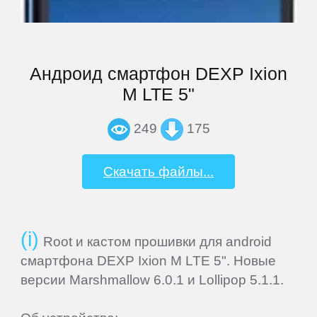
MSI
Mystery
Андроид смартфон DEXP Ixion
M LTE 5"
Nautilus
249
175
Nextbook
Скачать файлы...
Nokia
Nvidia
Root и кастом прошивки для android
смартфона DEXP Ixion M LTE 5". Новые
версии Marshmallow 6.0.1 и Lollipop 5.1.1.
OVERMAX