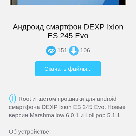
Explay
Андроид смартфон DEXP Ixion
ES 245 Evo
Fly
151
106
Flycat
Скачать файлы...
Fujitsu
General
Root и кастом прошивки для android
Satellite
смартфона DEXP Ixion ES 245 Evo. Новые
версии Marshmallow 6.0.1 и Lollipop 5.1.1.
GEOFOX
Об устройстве: