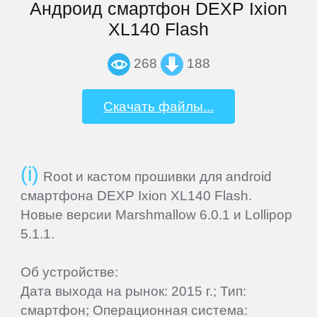
Андроид смартфон DEXP Ixion
Elephone
XL140 Flash
268
188
Explay
Скачать файлы...
Fly
Flycat
Root и кастом прошивки для android
смартфона DEXP Ixion XL140 Flash.
Gigabyte
Новые версии Marshmallow 6.0.1 и Lollipop
5.1.1.
Ginzzu
Об устройстве:
Gionee
Дата выхода на рынок: 2015 г.; Тип:
смартфон; Операционная система: