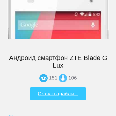
Archos
Armix
Assistant
Андроид смартфон ZTE Blade G
ASUS
Lux
151
106
Barnes
&
Noble
Скачать файлы...
bb-
mobile