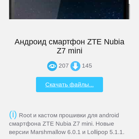
iocean
iRU
Iuni
Андроид смартфон ZTE Nubia
Z7 mini
Jiayu
207
145
Jinga
Скачать файлы...
Keecoo
Root и кастом прошивки для android
Keneksi
смартфона ZTE Nubia Z7 mini. Новые
версии Marshmallow 6.0.1 и Lollipop 5.1.1.
Lenovo