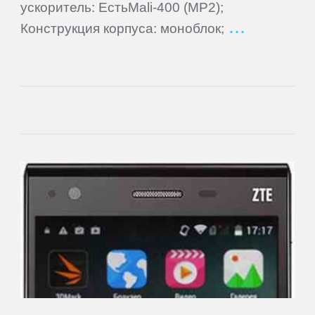
ускоритель: ЕстьMali-400 (MP2);
Lenovo
Конструкция корпуса: моноблок;
LG
Manta
Match
Tech
Mio
MODECOM
Motorola