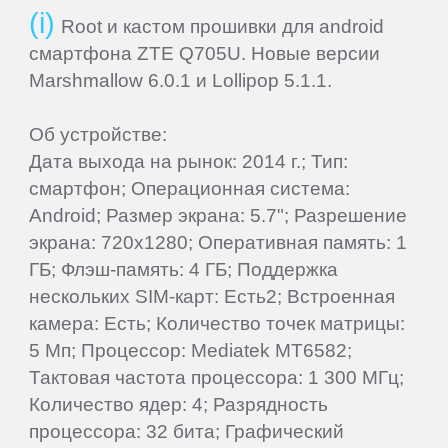
Root и кастом прошивки для android
IRBIS
смартфона ZTE Q705U. Новые версии
Marshmallow 6.0.1 и Lollipop 5.1.1.
iRiver
Об устройстве:
iRU
Дата выхода на рынок: 2014 г.; Тип:
смартфон; Операционная система:
Android; Размер экрана: 5.7"; Разрешение
ITL
экрана: 720x1280; Оперативная память: 1
ГБ; Флэш-память: 4 ГБ; Поддержка
Keener
нескольких SIM-карт: Есть2; Встроенная
камера: Есть; Количество точек матрицы:
Krez
5 Мп; Процессор: Mediatek MT6582;
Тактовая частота процессора: 1 300 МГц;
Lark
Количество ядер: 4; Разрядность
процессора: 32 бита; Графический