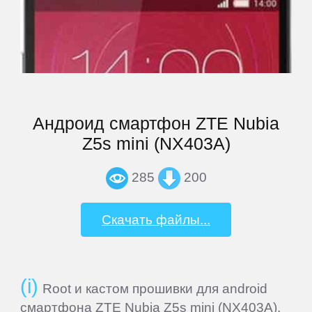
ThL
Ulefone
UMi
Андроид смартфон ZTE Nubia
Z5s mini (NX403A)
Venso
285
200
Veon
Скачать файлы...
Vertex
Root и кастом прошивки для android
Wexler
смартфона ZTE Nubia Z5s mini (NX403A).