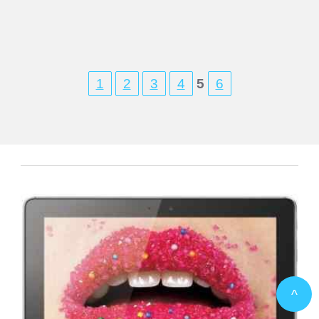
1
2
3
4
5
6
^