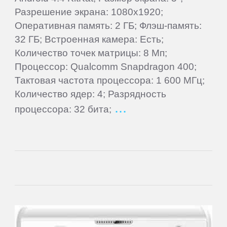
ПЛАНШЕТЫ
Разрешение экрана: 1080x1920;
Оперативная память: 2 ГБ; Флэш-память:
3Q
32 ГБ; Встроенная камера: Есть;
Количество точек матрицы: 8 Мп;
Процессор: Qualcomm Snapdragon 400;
4Good
Тактовая частота процессора: 1 600 МГц;
Количество ядер: 4; Разрядность
Acer
процессора: 32 бита;
ACME
Ainol
Alcatel
Aoson