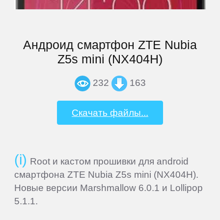
VEDIA
Андроид смартфон ZTE Nubia
Z5s mini (NX404H)
Wexler
232
163
Xiaomi
Скачать файлы...
Yarvik
ZTE
Root и кастом прошивки для android
смартфона ZTE Nubia Z5s mini (NX404H).
СМАРТФОНЫ
Новые версии Marshmallow 6.0.1 и Lollipop
5.1.1.
Acer