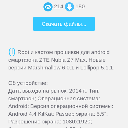
Panasonic
214
150
Philips
Скачать файлы...
Prestigio
Root и кастом прошивки для android
QUMO
смартфона ZTE Nubia Z7 Max. Новые
версии Marshmallow 6.0.1 и Lollipop 5.1.1.
Ritmix
Об устройстве:
Дата выхода на рынок: 2014 г.; Тип:
RitzViva
смартфон; Операционная система:
Android; Версия операционной системы:
RugGear
Android 4.4 KitKat; Размер экрана: 5.5";
Разрешение экрана: 1080x1920;