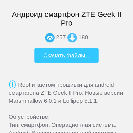
MSI
Андроид смартфон ZTE Geek II
Pro
Mystery
257
180
Nautilus
Скачать файлы...
Nextbook
Nokia
Root и кастом прошивки для android
смартфона ZTE Geek II Pro. Новые версии
Nvidia
Marshmallow 6.0.1 и Lollipop 5.1.1.
Об устройстве:
OVERMAX
Тип: смартфон; Операционная система:
Android; Версия операционной системы: