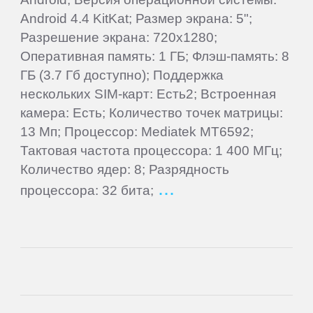
Oysters
Android 4.4 KitKat; Размер экрана: 5";
Разрешение экрана: 720x1280;
Perfeo
Оперативная память: 1 ГБ; Флэш-память: 8
ГБ (3.7 Гб доступно); Поддержка
нескольких SIM-карт: Есть2; Встроенная
PiPO
камера: Есть; Количество точек матрицы:
13 Мп; Процессор: Mediatek MT6592;
Plark
Тактовая частота процессора: 1 400 МГц;
Количество ядер: 8; Разрядность
PocketBook
процессора: 32 бита;
Point
of
View
Prestigio