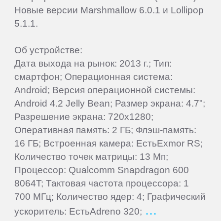
Новые версии Marshmallow 6.0.1 и Lollipop
Wileyfox
5.1.1.
Xiaomi
Об устройстве:
Дата выхода на рынок: 2013 г.; Тип:
Yota
смартфон; Операционная система:
Android; Версия операционной системы:
Android 4.2 Jelly Bean; Размер экрана: 4.7";
Zopo
Разрешение экрана: 720x1280;
Оперативная память: 2 ГБ; Флэш-память:
ZTE
16 ГБ; Встроенная камера: ЕстьExmor RS;
Количество точек матрицы: 13 Мп;
Процессор: Qualcomm Snapdragon 600
8064T; Тактовая частота процессора: 1
700 МГц; Количество ядер: 4; Графический
ускоритель: ЕстьAdreno 320;