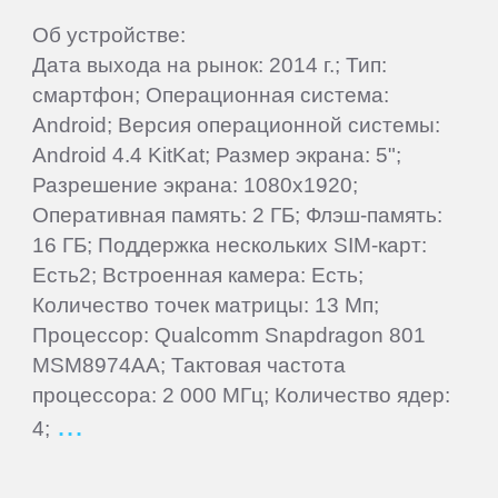
Об устройстве:
Letv
Дата выхода на рынок: 2014 г.; Тип:
смартфон; Операционная система:
LG
Android; Версия операционной системы:
Android 4.4 KitKat; Размер экрана: 5";
Разрешение экрана: 1080x1920;
Mann
Оперативная память: 2 ГБ; Флэш-память:
16 ГБ; Поддержка нескольких SIM-карт:
MEIZU
Есть2; Встроенная камера: Есть;
Количество точек матрицы: 13 Мп;
Micromax
Процессор: Qualcomm Snapdragon 801
MSM8974AA; Тактовая частота
процессора: 2 000 МГц; Количество ядер:
Motorola
4;
MyPhone