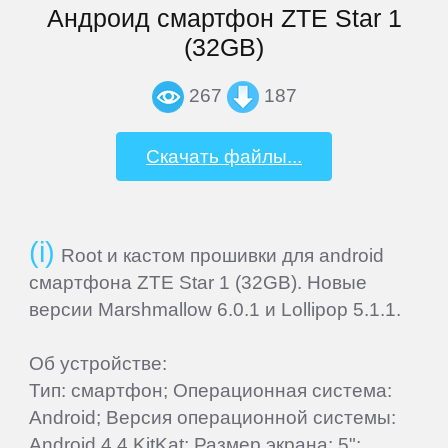
Андроид смартфон ZTE Star 1
Home
(32GB)
267
187
Join
Скачать файлы...
Sign
In
Contacts
Root и кастом прошивки для android
смартфона ZTE Star 1 (32GB). Новые
Add
версии Marshmallow 6.0.1 и Lollipop 5.1.1.
Firmware
Об устройстве:
Тип: смартфон; Операционная система:
Sitemap
Android; Версия операционной системы:
Android 4.4 KitKat; Размер экрана: 5";