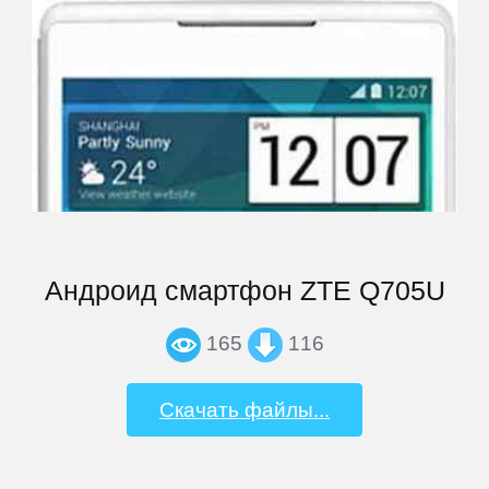
Highscreen
HP
HTC
Huawei
Андроид смартфон ZTE Q705U
iconBIT
165
116
Impression
Скачать файлы...
inch