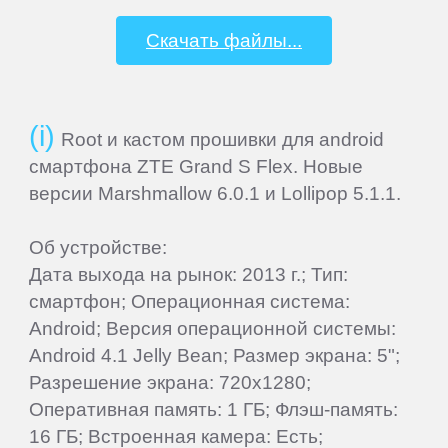
Elephone
Скачать файлы...
Explay
Root и кастом прошивки для android
Fly
смартфона ZTE Grand S Flex. Новые
версии Marshmallow 6.0.1 и Lollipop 5.1.1.
Flycat
Об устройстве:
Дата выхода на рынок: 2013 г.; Тип:
Gigabyte
смартфон; Операционная система:
Android; Версия операционной системы:
Ginzzu
Android 4.1 Jelly Bean; Размер экрана: 5";
Разрешение экрана: 720x1280;
Gionee
Оперативная память: 1 ГБ; Флэш-память:
16 ГБ; Встроенная камера: Есть;