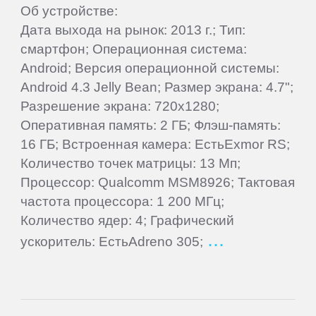
Об устройстве:
Alcatel
Дата выхода на рынок: 2013 г.; Тип:
смартфон; Операционная система:
Android; Версия операционной системы:
Archos
Android 4.3 Jelly Bean; Размер экрана: 4.7";
Разрешение экрана: 720x1280;
Ark
Оперативная память: 2 ГБ; Флэш-память:
16 ГБ; Встроенная камера: ЕстьExmor RS;
ASUS
Количество точек матрицы: 13 Мп;
Процессор: Qualcomm MSM8926; Тактовая
частота процессора: 1 200 МГц;
BenQ
Количество ядер: 4; Графический
ускоритель: ЕстьAdreno 305;
BlackBerry
Blackview