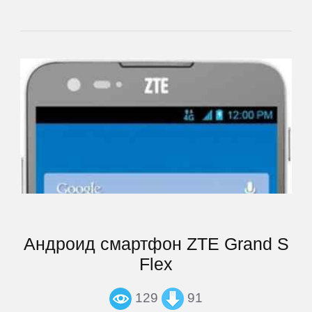
BQ
BQ-
Mobile
Bravis
Caterpillar
DEXP
Андроид смартфон ZTE Grand S
Digma
Flex
Doogee
129
91