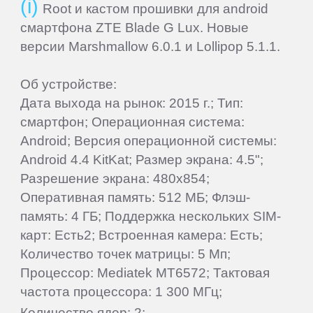
Root и кастом прошивки для android
смартфона ZTE Blade G Lux. Новые
Beholder
версии Marshmallow 6.0.1 и Lollipop 5.1.1.
Bliss
Об устройстве:
Дата выхода на рынок: 2015 г.; Тип:
смартфон; Операционная система:
BQ-
Android; Версия операционной системы:
Mobile
Android 4.4 KitKat; Размер экрана: 4.5";
Разрешение экрана: 480x854;
Coby
Оперативная память: 512 МБ; Флэш-
память: 4 ГБ; Поддержка нескольких SIM-
Creative
карт: Есть2; Встроенная камера: Есть;
Количество точек матрицы: 5 Мп;
Процессор: Mediatek MT6572; Тактовая
CrownMicro
частота процессора: 1 300 МГц;
Количество ядер: 2;