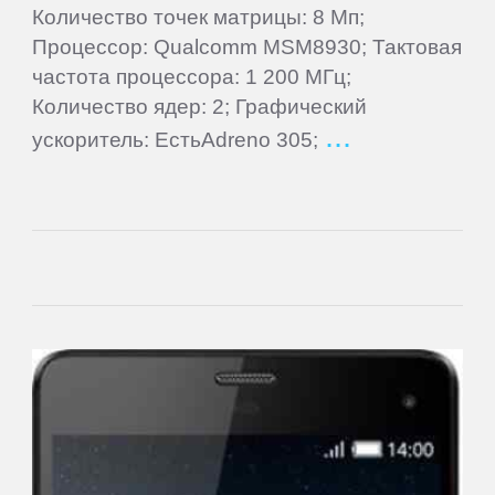
Количество точек матрицы: 8 Мп;
Goclever
Процессор: Qualcomm MSM8930; Тактовая
частота процессора: 1 200 МГц;
Google
Количество ядер: 2; Графический
ускоритель: ЕстьAdreno 305;
Highscreen
HTC
Huawei
Hugerock
iNew