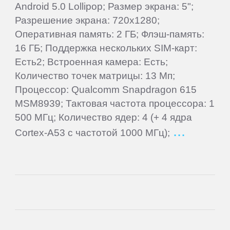
Gigaset
Android 5.0 Lollipop; Размер экрана: 5";
Разрешение экрана: 720x1280;
Ginzzu
Оперативная память: 2 ГБ; Флэш-память:
16 ГБ; Поддержка нескольких SIM-карт:
Есть2; Встроенная камера: Есть;
Globex
Количество точек матрицы: 13 Мп;
Процессор: Qualcomm Snapdragon 615
Globus
MSM8939; Тактовая частота процессора: 1
500 МГц; Количество ядер: 4 (+ 4 ядра
Gmini
Cortex-A53 с частотой 1000 МГц);
Goclever
Google
Haier