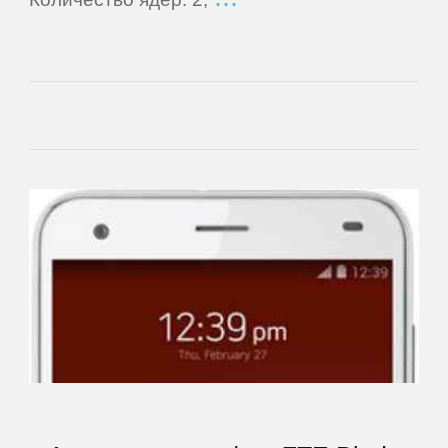
Cube
Daewoo
Dell
DEXP
Digma
eSTAR
Exeq
EXPERTS