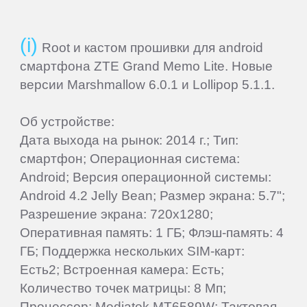
Samsung
Root и кастом прошивки для android
SeeMax
смартфона ZTE Grand Memo Lite. Новые
версии Marshmallow 6.0.1 и Lollipop 5.1.1.
SHIRU
Об устройстве:
Дата выхода на рынок: 2014 г.; Тип:
Smarty
смартфон; Операционная система:
Android; Версия операционной системы:
Sony
Android 4.2 Jelly Bean; Размер экрана: 5.7";
Разрешение экрана: 720x1280;
Starway
Оперативная память: 1 ГБ; Флэш-память: 4
ГБ; Поддержка нескольких SIM-карт:
Есть2; Встроенная камера: Есть;
Sunlink
Количество точек матрицы: 8 Мп;
Процессор: Mediatek MT6589W; Тактовая