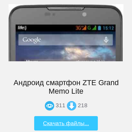
Prology
QUMO
Ritmix
Roadmax
Андроид смартфон ZTE Grand
Rolsen
Memo Lite
311
218
Ross
and
Moor
Скачать файлы...