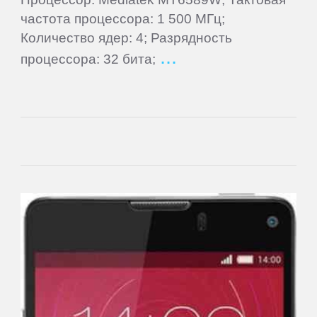
Supra
частота процессора: 1 500 МГц;
Количество ядер: 4; Разрядность
TELEFUNKEN
процессора: 32 бита;
Tesla
TeXet
Toshiba
Tracer
Treelogic
Turbopad