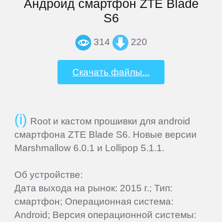
Андроид смартфон ZTE Blade
S6
Explay
314
220
Fly
Скачать файлы...
Flycat
Fujitsu
Root и кастом прошивки для android
смартфона ZTE Blade S6. Новые версии
Marshmallow 6.0.1 и Lollipop 5.1.1.
General
Satellite
Об устройстве:
Дата выхода на рынок: 2015 г.; Тип:
GEOFOX
смартфон; Операционная система:
Android; Версия операционной системы: