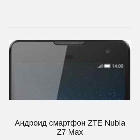
Newman
Nokia
Oinom
OnePlus
Oppo
Oukitel
Андроид смартфон ZTE Nubia
Oysters
Z7 Max