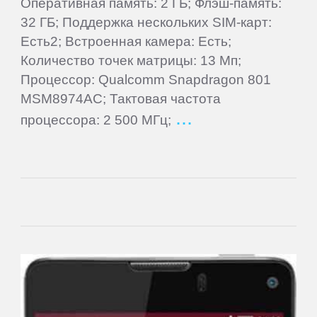
Rugtel
Оперативная память: 2 ГБ; Флэш-память:
32 ГБ; Поддержка нескольких SIM-карт:
Есть2; Встроенная камера: Есть;
Runbo
Количество точек матрицы: 13 Мп;
Процессор: Qualcomm Snapdragon 801
Samsung
MSM8974AC; Тактовая частота
процессора: 2 500 МГц;
Senseit
Smarty
Snopow
Sony
TeXet