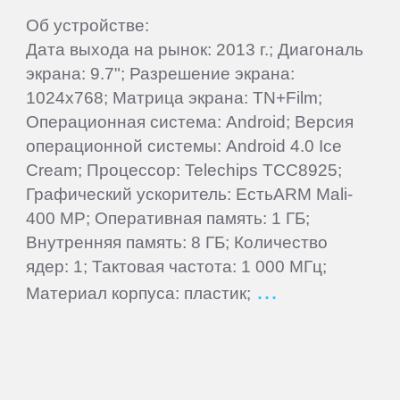
QUMO
Об устройстве:
Дата выхода на рынок: 2013 г.; Диагональ
Ritmix
экрана: 9.7"; Разрешение экрана:
1024x768; Матрица экрана: TN+Film;
Операционная система: Android; Версия
Roadmax
операционной системы: Android 4.0 Ice
Cream; Процессор: Telechips TCC8925;
Rolsen
Графический ускоритель: ЕстьARM Mali-
400 MP; Оперативная память: 1 ГБ;
Ross
Внутренняя память: 8 ГБ; Количество
and
ядер: 1; Тактовая частота: 1 000 МГц;
Moor
Материал корпуса: пластик;
Samsung
SeeMax