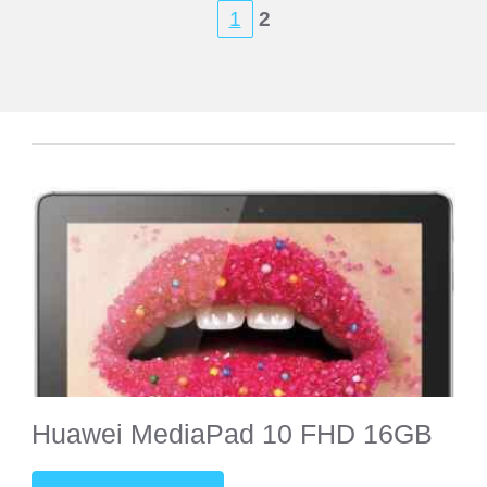
1
2
SHIRU
Smarty
Sony
Starway
Sunlink
Supra
Huawei MediaPad 10 FHD 16GB
TELEFUNKEN