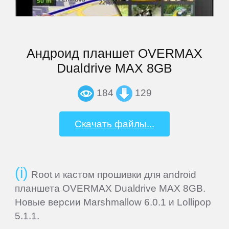
PiPO
Plark
Андроид планшет OVERMAX
Dualdrive MAX 8GB
PocketBook
184
129
Point
Скачать файлы...
of
View
Prestigio
Root и кастом прошивки для android
планшета OVERMAX Dualdrive MAX 8GB.
Новые версии Marshmallow 6.0.1 и Lollipop
Prology
5.1.1.