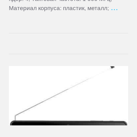
Fly
Материал корпуса: пластик, металл;
Flycat
Fujitsu
General
Satellite
GEOFOX
Gigaset
Ginzzu