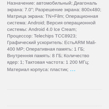
HP
Назначение: автомобильный; Диагональ
экрана: 7.0"; Разрешение экрана: 800x480;
Матрица экрана: TN+Film; Операционная
HTC
система: Android; Версия операционной
системы: Android 4.0 Ice Cream;
Huawei
Процессор: Telechips TCC8923;
Графический ускоритель: ЕстьARM Mali-
iconBIT
400 MP; Оперативная память: 1 ГБ;
Внутренняя память: 8 ГБ; Количество
ядер: 1; Тактовая частота: 1 200 МГц;
Impression
Материал корпуса: пластик;
inch
IRBIS
iRiver