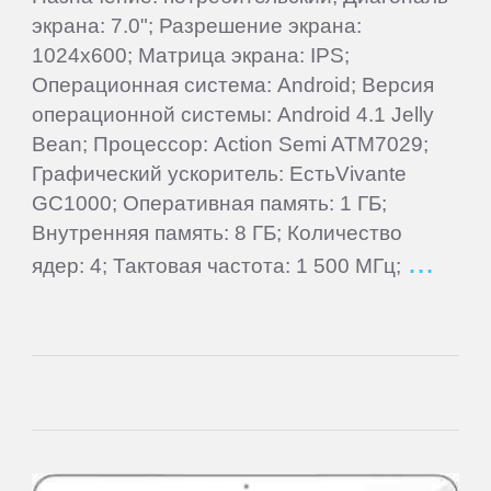
Armix
экрана: 7.0"; Разрешение экрана:
1024x600; Матрица экрана: IPS;
Операционная система: Android; Версия
Assistant
операционной системы: Android 4.1 Jelly
Bean; Процессор: Action Semi ATM7029;
ASUS
Графический ускоритель: ЕстьVivante
GC1000; Оперативная память: 1 ГБ;
Barnes
Внутренняя память: 8 ГБ; Количество
&
ядер: 4; Тактовая частота: 1 500 МГц;
Noble
bb-
mobile
Beholder