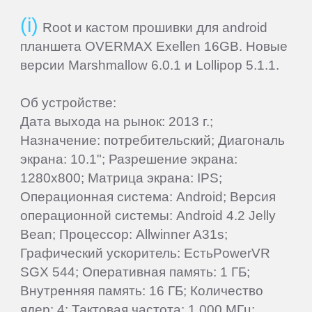
Dell
Root и кастом прошивки для android
планшета OVERMAX Exellen 16GB. Новые
версии Marshmallow 6.0.1 и Lollipop 5.1.1.
DEXP
Об устройстве:
Digma
Дата выхода на рынок: 2013 г.;
Назначение: потребительский; Диагональ
eSTAR
экрана: 10.1"; Разрешение экрана:
1280x800; Матрица экрана: IPS;
Exeq
Операционная система: Android; Версия
операционной системы: Android 4.2 Jelly
Bean; Процессор: Allwinner A31s;
EXPERTS
Графический ускоритель: ЕстьPowerVR
SGX 544; Оперативная память: 1 ГБ;
Explay
Внутренняя память: 16 ГБ; Количество
ядер: 4; Тактовая частота: 1 000 МГц;