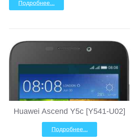
Подробнее...
Tesla
TeXet
Toshiba
Tracer
Treelogic
Turbopad
Huawei Ascend Y5c [Y541-U02]
VEDIA
Подробнее...