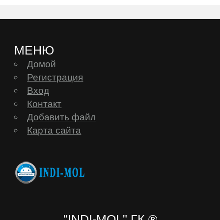
Archos
Ark
МЕНЮ
ASUS
Домой
Регистрация
Вход
BenQ
Контакт
Добавить файл
BlackBerry
Карта сайта
Blackview
BQ
BQ-
"INDI-MOL" ГК ®