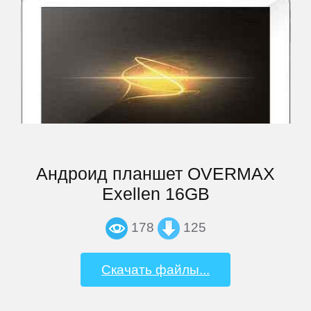
Bliss
BQ-
Mobile
Coby
Creative
Андроид планшет OVERMAX
Exellen 16GB
CrownMicro
178
125
Cube
Скачать файлы...
Daewoo