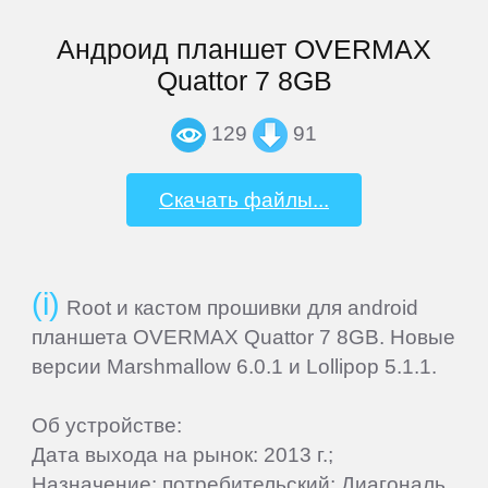
4Good
Андроид планшет OVERMAX
Quattor 7 8GB
Acer
129
91
ACME
Скачать файлы...
Ainol
Alcatel
Root и кастом прошивки для android
планшета OVERMAX Quattor 7 8GB. Новые
версии Marshmallow 6.0.1 и Lollipop 5.1.1.
Aoson
Об устройстве:
Archos
Дата выхода на рынок: 2013 г.;
Назначение: потребительский; Диагональ