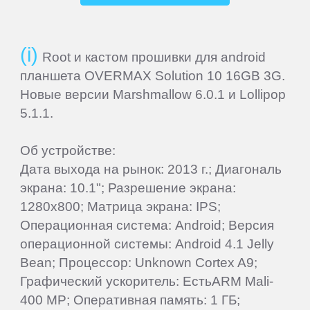
Manta
Root и кастом прошивки для android
Match
планшета OVERMAX Solution 10 16GB 3G.
Tech
Новые версии Marshmallow 6.0.1 и Lollipop
5.1.1.
Mio
Об устройстве:
Дата выхода на рынок: 2013 г.; Диагональ
MODECOM
экрана: 10.1"; Разрешение экрана:
1280x800; Матрица экрана: IPS;
Motorola
Операционная система: Android; Версия
операционной системы: Android 4.1 Jelly
MSI
Bean; Процессор: Unknown Cortex A9;
Графический ускоритель: ЕстьARM Mali-
400 MP; Оперативная память: 1 ГБ;
Mystery