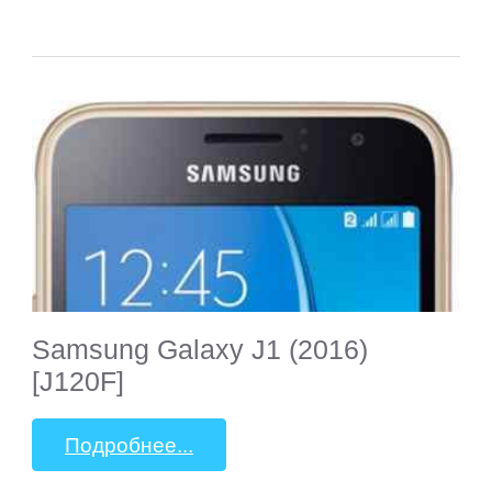
Wexler
Xiaomi
Yarvik
ZTE
СМАРТФОНЫ
Samsung Galaxy J1 (2016)
Acer
[J120F]
Alcatel
Подробнее...