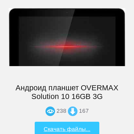
iRU
ITL
Keener
Krez
Андроид планшет OVERMAX
Lark
Solution 10 16GB 3G
Lenovo
238
167
LG
Скачать файлы...