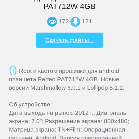
PAT712W 4GB
ASUS
172
121
Barnes
&
Скачать файлы...
Noble
bb-
Root и кастом прошивки для android
mobile
планшета Perfeo PAT712W 4GB. Новые
версии Marshmallow 6.0.1 и Lollipop 5.1.1.
Beholder
Об устройстве:
Bliss
Дата выхода на рынок: 2012 г.; Диагональ
экрана: 7.0"; Разрешение экрана: 800x480;
Матрица экрана: TN+Film; Операционная
BQ-
система: Android; Версия операционной