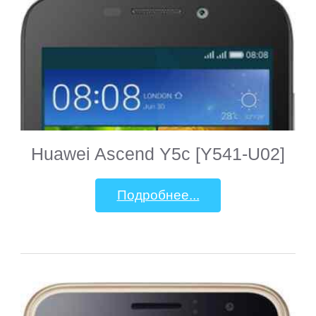
Fujitsu
General
Satellite
GEOFOX
Huawei Ascend Y5c [Y541-U02]
Gigaset
Подробнее...
Ginzzu
Globex
Globus