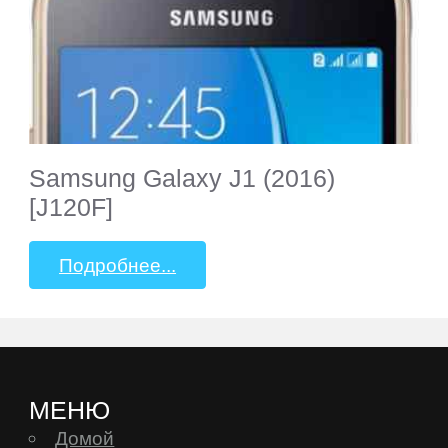
Gmini
Goclever
Google
Samsung Galaxy J1 (2016)
[J120F]
Haier
Подробнее...
Highscreen
HP
МЕНЮ
HTC
Домой