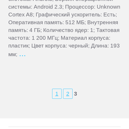
Mobile
системы: Android 2.3; Процессор: Unknown
Cortex A8; Графический ускоритель: Есть;
Coby
Оперативная память: 512 МБ; Внутренняя
память: 4 ГБ; Количество ядер: 1; Тактовая
Creative
частота: 1 200 МГц; Материал корпуса:
пластик; Цвет корпуса: черный; Длина: 193
CrownMicro
мм;
Cube
Daewoo
1
2
3
Dell
DEXP