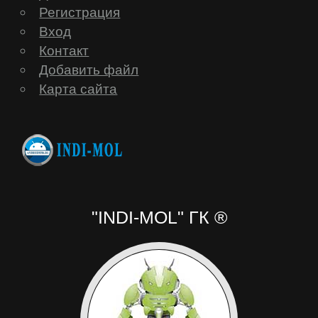
Регистрация
Huawei
Вход
Контакт
iconBIT
Добавить файл
Карта сайта
Impression
inch
IRBIS
"INDI-MOL" ГК ®
iRiver
iRU