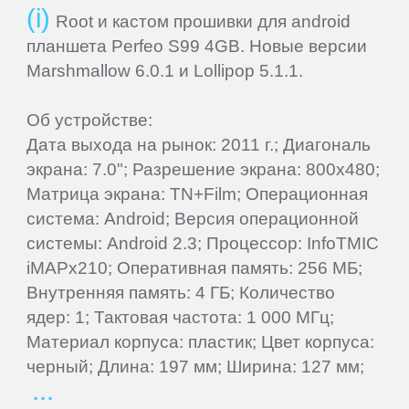
Root и кастом прошивки для android
Contacts
планшета Perfeo S99 4GB. Новые версии
Marshmallow 6.0.1 и Lollipop 5.1.1.
Add
Firmware
Об устройстве:
Дата выхода на рынок: 2011 г.; Диагональ
экрана: 7.0"; Разрешение экрана: 800x480;
Sitemap
Матрица экрана: TN+Film; Операционная
система: Android; Версия операционной
ПЛАНШЕТЫ
системы: Android 2.3; Процессор: InfoTMIC
iMAPx210; Оперативная память: 256 МБ;
3Q
Внутренняя память: 4 ГБ; Количество
ядер: 1; Тактовая частота: 1 000 МГц;
Материал корпуса: пластик; Цвет корпуса:
4Good
черный; Длина: 197 мм; Ширина: 127 мм;
Acer