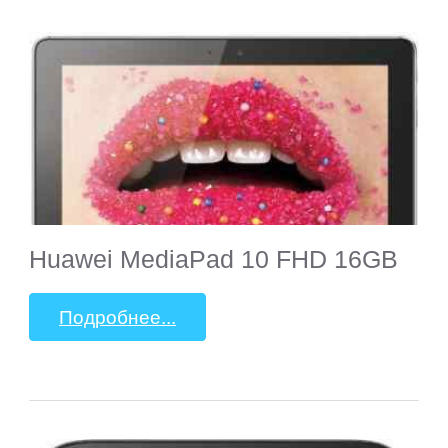
Digma
eSTAR
Exeq
EXPERTS
Huawei MediaPad 10 FHD 16GB
Explay
Подробнее...
Fly
Flycat