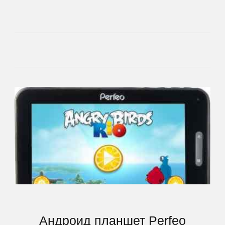
ACME
Ainol
Alcatel
Aoson
Archos
Armix
Assistant
Андроид планшет Perfeo