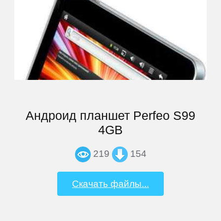
Main
Андроид планшет Perfeo S99
4GB
Home
219
154
Join
Скачать файлы...
Sign
In