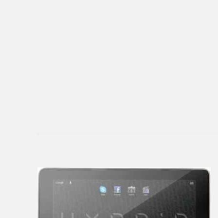
Ainol
Alcatel
Aoson
Archos
Armix
Assistant
ASUS