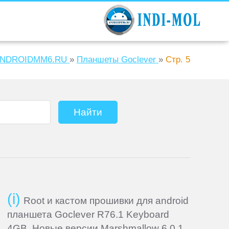
NDROIDMM6.RU
»
Планшеты Goclever
»
Стр. 5
Root и кастом прошивки для android
планшета Goclever R76.1 Keyboard
4GB. Новые версии Marshmallow 6.0.1