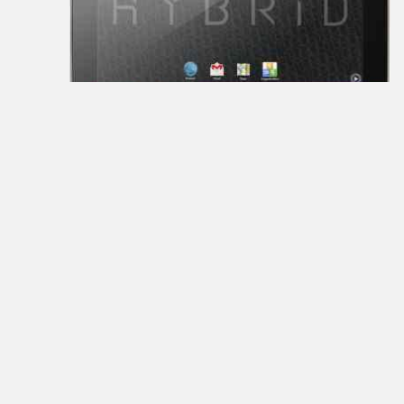
Barnes
&
Noble
bb-
mobile
Beholder
Bliss
BQ-
Mobile
Coby