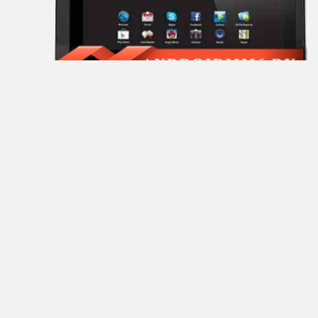
General
Satellite
GEOFOX
Gigaset
Ginzzu
Globex
Globus
Gmini