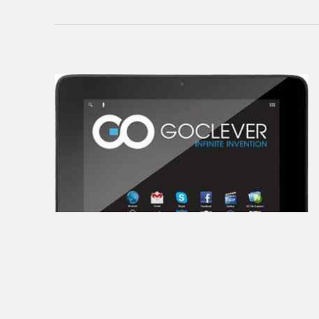
Creative
CrownMicro
Cube
Daewoo
Dell
DEXP
Digma