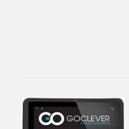
eSTAR
Exeq
EXPERTS
Explay
Fly
Flycat
Fujitsu