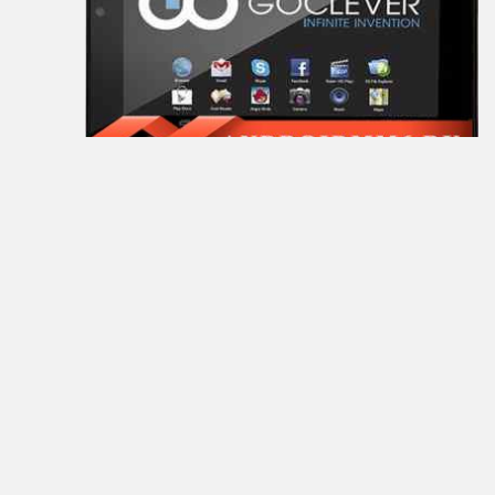
Main
Home
Join
Sign
In
Contacts