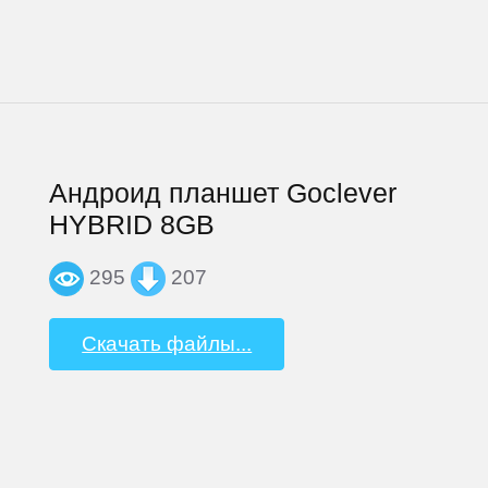
Андроид планшет Goclever
HYBRID 8GB
295
207
Скачать файлы...