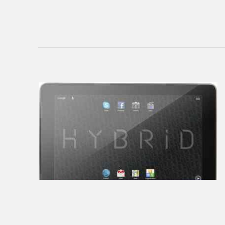
Add
Firmware
Sitemap
ПЛАНШЕТЫ
3Q
4Good
Acer
ACME