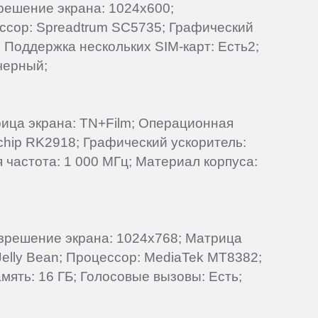
зрешение экрана: 1024x600;
ессор: Spreadtrum SC5735; Графический
 Поддержка нескольких SIM-карт: Есть2;
 черный;
трица экрана: TN+Film; Операционная
chip RK2918; Графический ускоритель:
я частота: 1 000 МГц; Материал корпуса:
Разрешение экрана: 1024x768; Матрица
Jelly Bean; Процессор: MediaTek MT8382;
мять: 16 ГБ; Голосовые вызовы: Есть;