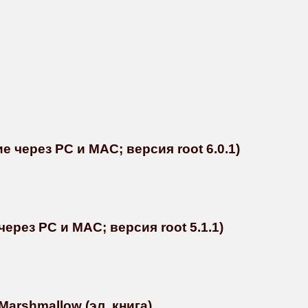
 через PC и MAC; версия root 6.0.1)
ерез PC и MAC; версия root 5.1.1)
Marshmallow (эл. книга)