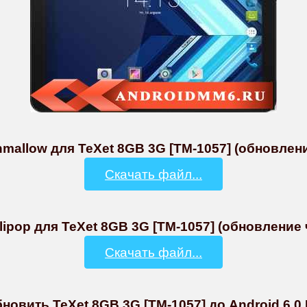
mallow для TeXet 8GB 3G [TM-1057] (обновление
Скачать файл...
lipop для TeXet 8GB 3G [TM-1057] (обновление ч
Скачать файл...
овить TeXet 8GB 3G [TM-1057] до Android 6.0 