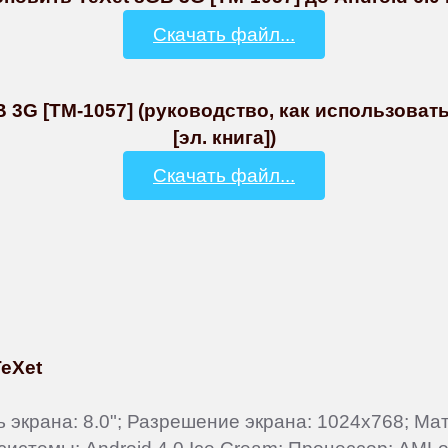
Скачать файл...
 3G [TM-1057] (руководство, как использова
[эл. книга])
Скачать файл...
TeXet
ль экрана: 8.0"; Разрешение экрана: 1024x768; М