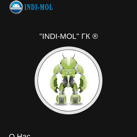
"INDI-MOL" ГК ®
О Нас