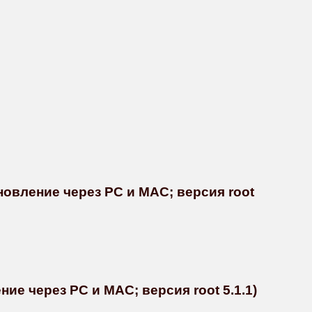
новление через PC и MAC; версия root
ние через PC и MAC; версия root 5.1.1)