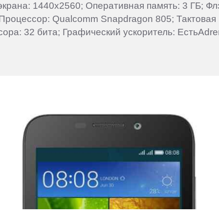
 экрана: 1440x2560; Оперативная память: 3 ГБ; Ф
 Процессор: Qualcomm Snapdragon 805; Тактовая 
сора: 32 бита; Графический ускоритель: ЕстьAdre