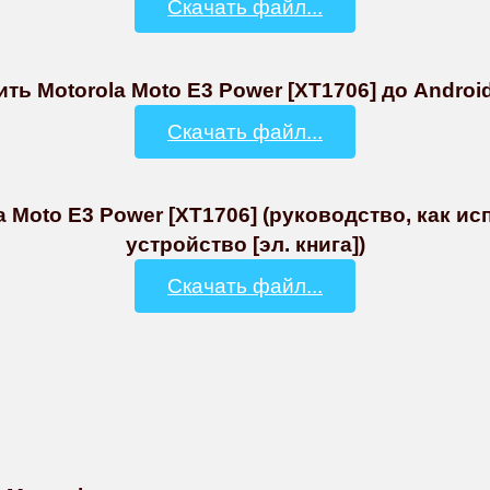
Скачать файл...
ь Motorola Moto E3 Power [XT1706] до Android 
Скачать файл...
a Moto E3 Power [XT1706] (руководство, как и
устройство [эл. книга])
Скачать файл...