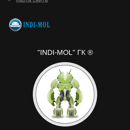
"INDI-MOL" ГК ®