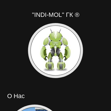
"INDI-MOL" ГК ®
О Нас