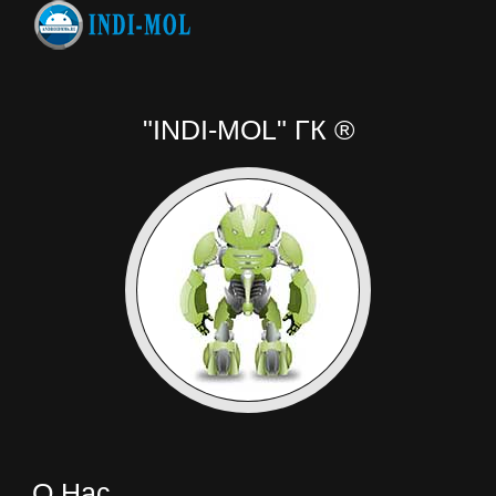
"INDI-MOL" ГК ®
О Нас